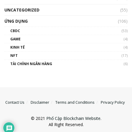
UNCATEGORIZED
(55)
ỨNG DỤNG
(106)
CBDC
(53)
GAME
(4)
KINH TẾ
(4)
NFT
(17)
TÀI CHÍNH NGÂN HÀNG
(6)
Contact Us
Disclaimer
Terms and Conditions
Privacy Policy
© 2021
Phổ Cập Blockchain Website
.
All Right Reserved.