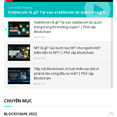
Currently Playing
Stablecoin là gì? Tại sao stablecoin lại quan trọng trong thị trường crypto? | Phổ cập Blockchain
Stablecoin là gì? Tại sao stablecoin lại quan
trọng trong thị trường crypto? | Phổ cập
Blockchain
00:07:29
NFT là gì? Các bước tạo NFT cho người mới?
Kiếm tiền từ NFT? | Phổ cập blockchain
00:03:46
Tiếp nối Blockchain, trí tuệ nhân tạo (AI) có
phải là làn sóng đầu tư mới? | Phổ cập
Blockchain
00:45:25
CBDC là gì? Tổng quan về CBDC? Tại sao
ngân hàng trung ương lại quan trọng? | Phổ
CHUYÊN MỤC
cập Blockchain
00:04:38
BLOCKCHAIN 2022
(7)