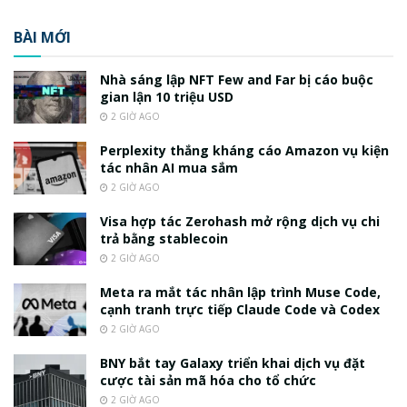
BÀI MỚI
Nhà sáng lập NFT Few and Far bị cáo buộc
gian lận 10 triệu USD
2 GIỜ AGO
Perplexity thắng kháng cáo Amazon vụ kiện
tác nhân AI mua sắm
2 GIỜ AGO
Visa hợp tác Zerohash mở rộng dịch vụ chi
trả bằng stablecoin
2 GIỜ AGO
Meta ra mắt tác nhân lập trình Muse Code,
cạnh tranh trực tiếp Claude Code và Codex
2 GIỜ AGO
BNY bắt tay Galaxy triển khai dịch vụ đặt
cược tài sản mã hóa cho tổ chức
2 GIỜ AGO