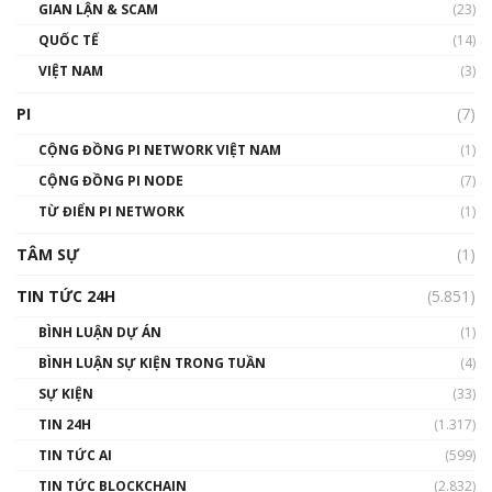
GIAN LẬN & SCAM
gió ấm
(23)
01:40:40
QUỐC TẾ
(14)
VIỆT NAM
(3)
Talkshow 16: Làn sóng số tại Việt Nam và thế
giới
PI
(7)
01:49:30
CỘNG ĐỒNG PI NETWORK VIỆT NAM
(1)
Talkshow 14: MemeCoin – Trò đùa tỷ đô
CỘNG ĐỒNG PI NODE
(7)
#phocapblockchain #PCB #meme
TỪ ĐIỂN PI NETWORK
(1)
01:29:26
TÂM SỰ
(1)
TIN TỨC 24H
(5.851)
BÌNH LUẬN DỰ ÁN
(1)
BÌNH LUẬN SỰ KIỆN TRONG TUẦN
(4)
SỰ KIỆN
(33)
TIN 24H
(1.317)
TIN TỨC AI
(599)
TIN TỨC BLOCKCHAIN
(2.832)