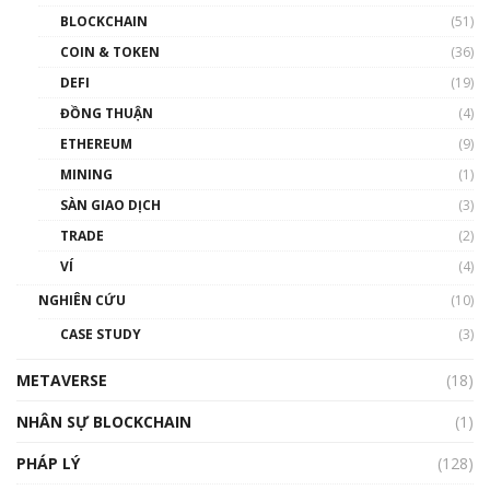
Blockchain đang được ứng dụng ở Việt Nam
BLOCKCHAIN
(51)
như thể nào?
COIN & TOKEN
(36)
00:39:31
DEFI
(19)
Chìa khóa mở lối cơ hội trước các quĩ đầu tư |
ĐỒNG THUẬN
(4)
Phổ cập Blockchain
ETHEREUM
(9)
00:35:11
MINING
(1)
Talkshow 20: Biến động giá của tài sản truyền
SÀN GIAO DỊCH
(3)
thống & Crypto qua các cuộc chiến | Phổ cập
Blockchain
TRADE
(2)
01:34:46
VÍ
(4)
Talkshow 19: GameFi Việt Nam – Báo động
NGHIÊN CỨU
(10)
đỏ
CASE STUDY
(3)
01:24:45
METAVERSE
(18)
Talkshow18: Làn sóng tài năng Việt trở về từ
Silicon Valley - Sức bật mới cho Việt Nam
NHÂN SỰ BLOCKCHAIN
(1)
01:32:59
PHÁP LÝ
(128)
Talkshow17: Mùa đông Crypto – Chiếc khăn