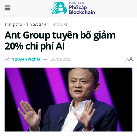
Trang chủ
Tin tức 24H
Tin tức AI
Ant Group tuyên bố giảm
20% chi phí AI
A
bởi
Nguyen Nghia
26/03/2025
A