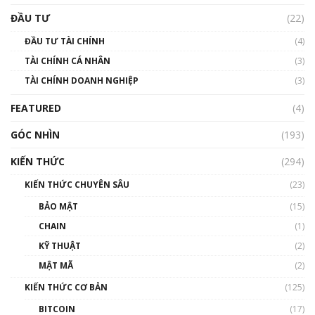
Triển vọng nào cho Bitcoin. Thị trường liệu có
uptrend trong năm 2023? | Phổ cập
ĐẦU TƯ
(22)
Blockchain
ĐẦU TƯ TÀI CHÍNH
(4)
00:02:14
TÀI CHÍNH CÁ NHÂN
(3)
Nhìn lại năm 2022: Những sự kiện ảnh hưởng
TÀI CHÍNH DOANH NGHIỆP
đến hệ sinh thái tiền mã hoá | Phổ cập
(3)
Blockchain
FEATURED
(4)
00:15:29
GÓC NHÌN
Nhìn lại năm 2022: Những nhân vật ảnh
(193)
hưởng nhất hệ sinh thái tiền mã hoá | Phổ
cập Blockchain
KIẾN THỨC
(294)
00:16:07
KIẾN THỨC CHUYÊN SÂU
(23)
Talkshow 27: Ranh giới giữa tầm ảnh hưởng
BẢO MẬT
(15)
và sự thao túng giá | Phổ cập Blockchain
CHAIN
(1)
01:35:05
KỸ THUẬT
(2)
Nhân sự tương lại ngành Blockchain Việt
MẬT MÃ
(2)
Nam | Phổ cập Blockchain
KIẾN THỨC CƠ BẢN
(125)
00:43:47
BITCOIN
(17)