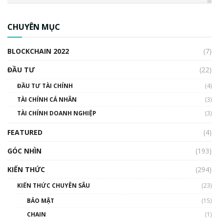
CBDC là gì? Tổng quan về CBDC? Tại sao
ngân hàng trung ương lại quan trọng? | Phổ
CHUYÊN MỤC
cập Blockchain
00:04:38
BLOCKCHAIN 2022
(7)
Triển vọng nào cho Bitcoin. Thị trường liệu có
uptrend trong năm 2023? | Phổ cập
ĐẦU TƯ
(22)
Blockchain
ĐẦU TƯ TÀI CHÍNH
(4)
00:02:14
TÀI CHÍNH CÁ NHÂN
(3)
Nhìn lại năm 2022: Những sự kiện ảnh hưởng
TÀI CHÍNH DOANH NGHIỆP
đến hệ sinh thái tiền mã hoá | Phổ cập
(3)
Blockchain
FEATURED
(4)
00:15:29
GÓC NHÌN
Nhìn lại năm 2022: Những nhân vật ảnh
(193)
hưởng nhất hệ sinh thái tiền mã hoá | Phổ
cập Blockchain
KIẾN THỨC
(294)
00:16:07
KIẾN THỨC CHUYÊN SÂU
(23)
Talkshow 27: Ranh giới giữa tầm ảnh hưởng
BẢO MẬT
(15)
và sự thao túng giá | Phổ cập Blockchain
CHAIN
(1)
01:35:05