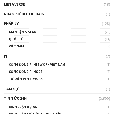
METAVERSE
(18)
Talkshow18: Làn sóng tài năng Việt trở về từ
Silicon Valley - Sức bật mới cho Việt Nam
NHÂN SỰ BLOCKCHAIN
(1)
01:32:59
PHÁP LÝ
(128)
Talkshow17: Mùa đông Crypto – Chiếc khăn
GIAN LẬN & SCAM
gió ấm
(23)
01:40:40
QUỐC TẾ
(14)
VIỆT NAM
(3)
Talkshow 16: Làn sóng số tại Việt Nam và thế
giới
PI
(7)
01:49:30
CỘNG ĐỒNG PI NETWORK VIỆT NAM
(1)
Talkshow 14: MemeCoin – Trò đùa tỷ đô
CỘNG ĐỒNG PI NODE
(7)
#phocapblockchain #PCB #meme
TỪ ĐIỂN PI NETWORK
(1)
01:29:26
TÂM SỰ
(1)
TIN TỨC 24H
(5.866)
BÌNH LUẬN DỰ ÁN
(1)
BÌNH LUẬN SỰ KIỆN TRONG TUẦN
(4)