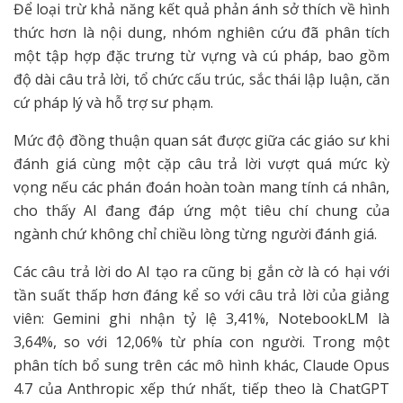
Để loại trừ khả năng kết quả phản ánh sở thích về hình
thức hơn là nội dung, nhóm nghiên cứu đã phân tích
một tập hợp đặc trưng từ vựng và cú pháp, bao gồm
độ dài câu trả lời, tổ chức cấu trúc, sắc thái lập luận, căn
cứ pháp lý và hỗ trợ sư phạm.
Mức độ đồng thuận quan sát được giữa các giáo sư khi
đánh giá cùng một cặp câu trả lời vượt quá mức kỳ
vọng nếu các phán đoán hoàn toàn mang tính cá nhân,
cho thấy AI đang đáp ứng một tiêu chí chung của
ngành chứ không chỉ chiều lòng từng người đánh giá.
Các câu trả lời do AI tạo ra cũng bị gắn cờ là có hại với
tần suất thấp hơn đáng kể so với câu trả lời của giảng
viên: Gemini ghi nhận tỷ lệ 3,41%, NotebookLM là
3,64%, so với 12,06% từ phía con người. Trong một
phân tích bổ sung trên các mô hình khác, Claude Opus
4.7 của Anthropic xếp thứ nhất, tiếp theo là ChatGPT