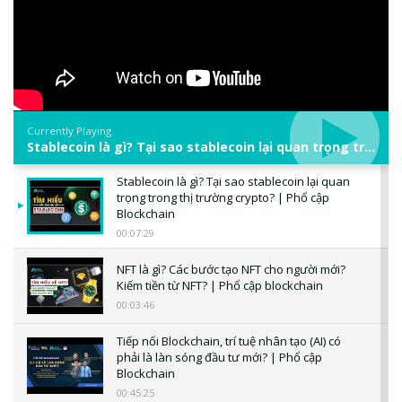
Currently Playing
Stablecoin là gì? Tại sao stablecoin lại quan trọng trong thị trường crypto? | Phổ cập Blockchain
Stablecoin là gì? Tại sao stablecoin lại quan
trọng trong thị trường crypto? | Phổ cập
Blockchain
00:07:29
NFT là gì? Các bước tạo NFT cho người mới?
Kiếm tiền từ NFT? | Phổ cập blockchain
00:03:46
Tiếp nối Blockchain, trí tuệ nhân tạo (AI) có
phải là làn sóng đầu tư mới? | Phổ cập
Blockchain
00:45:25