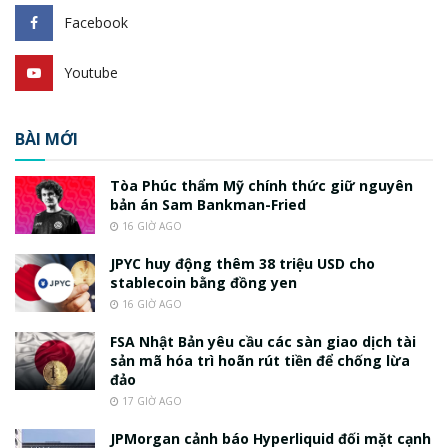
Facebook
Youtube
BÀI MỚI
Tòa Phúc thẩm Mỹ chính thức giữ nguyên
bản án Sam Bankman-Fried
16 GIỜ AGO
JPYC huy động thêm 38 triệu USD cho
stablecoin bằng đồng yen
16 GIỜ AGO
FSA Nhật Bản yêu cầu các sàn giao dịch tài
sản mã hóa trì hoãn rút tiền để chống lừa
đảo
17 GIỜ AGO
JPMorgan cảnh báo Hyperliquid đối mặt cạnh