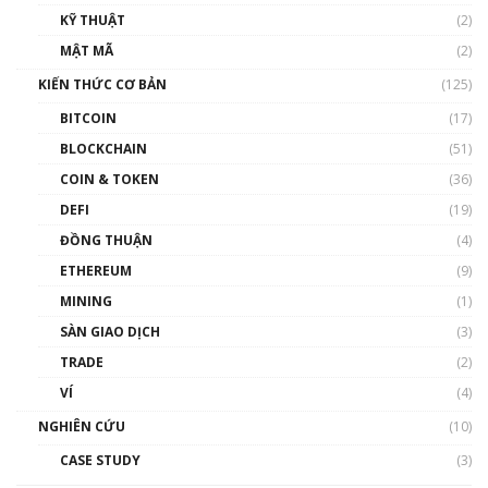
KỸ THUẬT
(2)
Nhân sự tương lại ngành Blockchain Việt
MẬT MÃ
(2)
Nam | Phổ cập Blockchain
KIẾN THỨC CƠ BẢN
(125)
00:43:47
BITCOIN
(17)
Blockchain đang được ứng dụng ở Việt Nam
BLOCKCHAIN
(51)
như thể nào?
COIN & TOKEN
(36)
00:39:31
DEFI
(19)
Chìa khóa mở lối cơ hội trước các quĩ đầu tư |
ĐỒNG THUẬN
(4)
Phổ cập Blockchain
ETHEREUM
(9)
00:35:11
MINING
(1)
Talkshow 20: Biến động giá của tài sản truyền
SÀN GIAO DỊCH
(3)
thống & Crypto qua các cuộc chiến | Phổ cập
Blockchain
TRADE
(2)
01:34:46
VÍ
(4)
Talkshow 19: GameFi Việt Nam – Báo động
NGHIÊN CỨU
(10)
đỏ
CASE STUDY
(3)
01:24:45