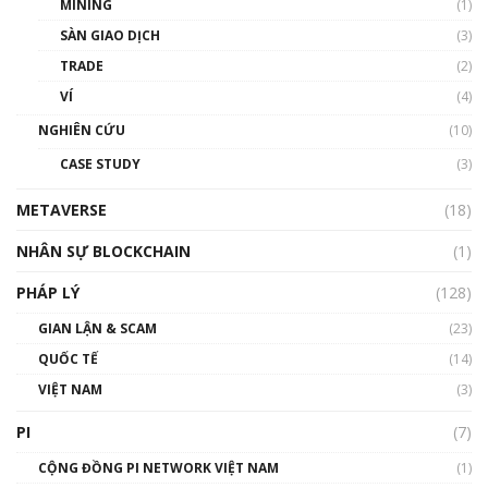
MINING
(1)
Talkshow 20: Biến động giá của tài sản truyền
SÀN GIAO DỊCH
(3)
thống & Crypto qua các cuộc chiến | Phổ cập
Blockchain
TRADE
(2)
01:34:46
VÍ
(4)
Talkshow 19: GameFi Việt Nam – Báo động
NGHIÊN CỨU
(10)
đỏ
CASE STUDY
(3)
01:24:45
METAVERSE
(18)
Talkshow18: Làn sóng tài năng Việt trở về từ
Silicon Valley - Sức bật mới cho Việt Nam
NHÂN SỰ BLOCKCHAIN
(1)
01:32:59
PHÁP LÝ
(128)
Talkshow17: Mùa đông Crypto – Chiếc khăn
GIAN LẬN & SCAM
gió ấm
(23)
01:40:40
QUỐC TẾ
(14)
VIỆT NAM
(3)
Talkshow 16: Làn sóng số tại Việt Nam và thế
giới
PI
(7)
01:49:30
CỘNG ĐỒNG PI NETWORK VIỆT NAM
(1)