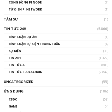
Talkshow 14: MemeCoin – Trò đùa tỷ đô
CỘNG ĐỒNG PI NODE
(7)
#phocapblockchain #PCB #meme
TỪ ĐIỂN PI NETWORK
(1)
01:29:26
TÂM SỰ
(1)
TIN TỨC 24H
(5.866)
BÌNH LUẬN DỰ ÁN
(1)
BÌNH LUẬN SỰ KIỆN TRONG TUẦN
(4)
SỰ KIỆN
(33)
TIN 24H
(1.322)
TIN TỨC AI
(603)
TIN TỨC BLOCKCHAIN
(2.842)
UNCATEGORIZED
(55)
ỨNG DỤNG
(106)
CBDC
(53)
GAME
(4)