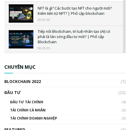
NFT là gì? Các bước tạo NFT cho người mới?
Kiếm tiền từ NFT? | Phổ cập blockchain
00:03:46
Tiếp nối Blockchain, trí tuệ nhân tạo (AI) có
phải là làn sóng đầu tư mới? | Phổ cập
Blockchain
00:45:25
CBDC là gì? Tổng quan về CBDC? Tại sao
ngân hàng trung ương lại quan trọng? | Phổ
CHUYÊN MỤC
cập Blockchain
00:04:38
BLOCKCHAIN 2022
(7)
Triển vọng nào cho Bitcoin. Thị trường liệu có
uptrend trong năm 2023? | Phổ cập
ĐẦU TƯ
(22)
Blockchain
ĐẦU TƯ TÀI CHÍNH
(4)
00:02:14
TÀI CHÍNH CÁ NHÂN
(3)
Nhìn lại năm 2022: Những sự kiện ảnh hưởng
TÀI CHÍNH DOANH NGHIỆP
đến hệ sinh thái tiền mã hoá | Phổ cập
(3)
Blockchain
FEATURED
(4)
00:15:29