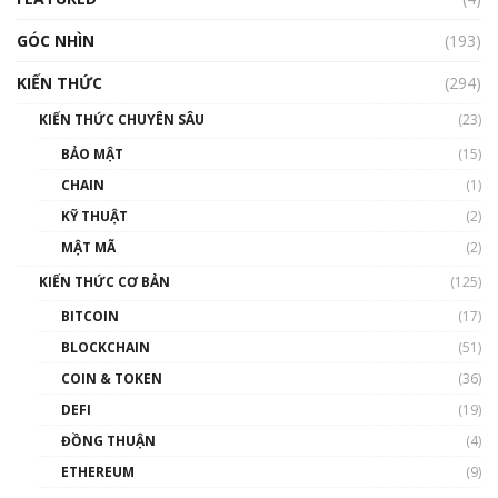
GÓC NHÌN
Nhìn lại năm 2022: Những nhân vật ảnh
(193)
hưởng nhất hệ sinh thái tiền mã hoá | Phổ
cập Blockchain
KIẾN THỨC
(294)
00:16:07
KIẾN THỨC CHUYÊN SÂU
(23)
Talkshow 27: Ranh giới giữa tầm ảnh hưởng
BẢO MẬT
(15)
và sự thao túng giá | Phổ cập Blockchain
CHAIN
(1)
01:35:05
KỸ THUẬT
(2)
Nhân sự tương lại ngành Blockchain Việt
MẬT MÃ
(2)
Nam | Phổ cập Blockchain
KIẾN THỨC CƠ BẢN
(125)
00:43:47
BITCOIN
(17)
Blockchain đang được ứng dụng ở Việt Nam
BLOCKCHAIN
(51)
như thể nào?
COIN & TOKEN
(36)
00:39:31
DEFI
(19)
Chìa khóa mở lối cơ hội trước các quĩ đầu tư |
ĐỒNG THUẬN
(4)
Phổ cập Blockchain
ETHEREUM
(9)
00:35:11