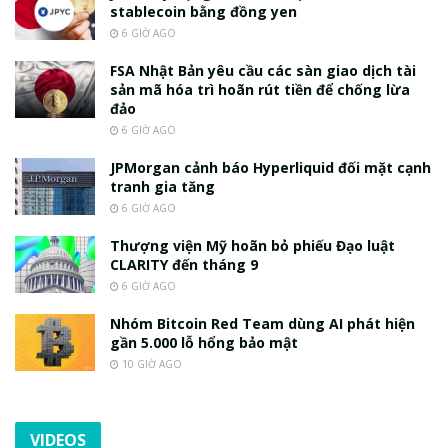
stablecoin bằng đồng yen
6 GIỜ AGO
FSA Nhật Bản yêu cầu các sàn giao dịch tài
sản mã hóa trì hoãn rút tiền để chống lừa
đảo
6 GIỜ AGO
JPMorgan cảnh báo Hyperliquid đối mặt cạnh
tranh gia tăng
6 GIỜ AGO
Thượng viện Mỹ hoãn bỏ phiếu Đạo luật
CLARITY đến tháng 9
6 GIỜ AGO
Nhóm Bitcoin Red Team dùng AI phát hiện
gần 5.000 lỗ hổng bảo mật
10 GIỜ AGO
VIDEOS