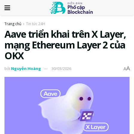
Trang chủ
Tin tức 24H
Aave triển khai trên X Layer,
mạng Ethereum Layer 2 của
OKX
A
bởi
Nguyễn Hoàng
30/03/2026
A