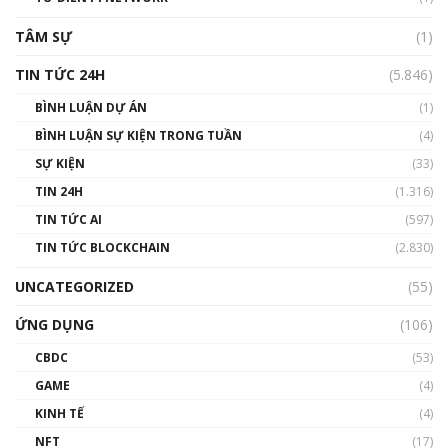
01:29:26
TÂM SỰ
(1)
TIN TỨC 24H
(5.846)
BÌNH LUẬN DỰ ÁN
(1)
BÌNH LUẬN SỰ KIỆN TRONG TUẦN
(4)
SỰ KIỆN
(33)
TIN 24H
(1.316)
TIN TỨC AI
(597)
TIN TỨC BLOCKCHAIN
(2.830)
UNCATEGORIZED
(55)
ỨNG DỤNG
(106)
CBDC
(53)
GAME
(4)
KINH TẾ
(4)
NFT
(17)