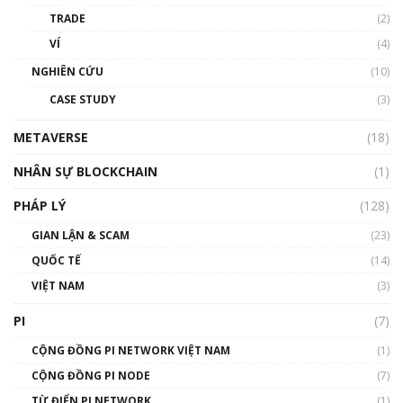
Blockchain
TRADE
(2)
01:34:46
VÍ
(4)
Talkshow 19: GameFi Việt Nam – Báo động
NGHIÊN CỨU
(10)
đỏ
CASE STUDY
(3)
01:24:45
METAVERSE
(18)
Talkshow18: Làn sóng tài năng Việt trở về từ
Silicon Valley - Sức bật mới cho Việt Nam
NHÂN SỰ BLOCKCHAIN
(1)
01:32:59
PHÁP LÝ
(128)
Talkshow17: Mùa đông Crypto – Chiếc khăn
GIAN LẬN & SCAM
gió ấm
(23)
01:40:40
QUỐC TẾ
(14)
VIỆT NAM
(3)
Talkshow 16: Làn sóng số tại Việt Nam và thế
giới
PI
(7)
01:49:30
CỘNG ĐỒNG PI NETWORK VIỆT NAM
(1)
Talkshow 14: MemeCoin – Trò đùa tỷ đô
CỘNG ĐỒNG PI NODE
(7)
#phocapblockchain #PCB #meme
TỪ ĐIỂN PI NETWORK
(1)