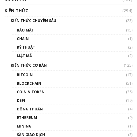
hưởng nhất hệ sinh thái tiền mã hoá | Phổ
cập Blockchain
KIẾN THỨC
(294)
00:16:07
KIẾN THỨC CHUYÊN SÂU
(23)
Talkshow 27: Ranh giới giữa tầm ảnh hưởng
BẢO MẬT
(15)
và sự thao túng giá | Phổ cập Blockchain
CHAIN
(1)
01:35:05
KỸ THUẬT
(2)
Nhân sự tương lại ngành Blockchain Việt
MẬT MÃ
(2)
Nam | Phổ cập Blockchain
KIẾN THỨC CƠ BẢN
(125)
00:43:47
BITCOIN
(17)
Blockchain đang được ứng dụng ở Việt Nam
BLOCKCHAIN
(51)
như thể nào?
COIN & TOKEN
(36)
00:39:31
DEFI
(19)
Chìa khóa mở lối cơ hội trước các quĩ đầu tư |
ĐỒNG THUẬN
(4)
Phổ cập Blockchain
ETHEREUM
(9)
00:35:11
MINING
(1)
Talkshow 20: Biến động giá của tài sản truyền
SÀN GIAO DỊCH
(3)
thống & Crypto qua các cuộc chiến | Phổ cập