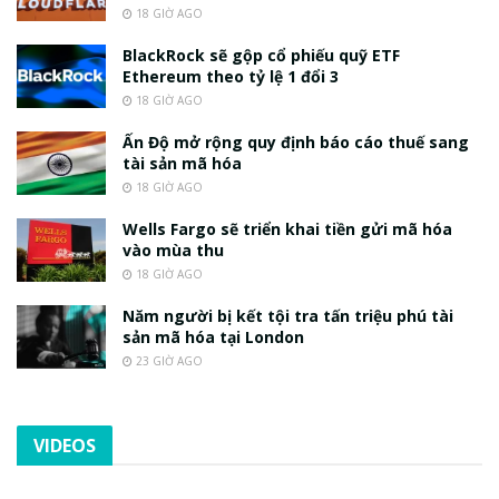
18 GIỜ AGO
BlackRock sẽ gộp cổ phiếu quỹ ETF
Ethereum theo tỷ lệ 1 đổi 3
18 GIỜ AGO
Ấn Độ mở rộng quy định báo cáo thuế sang
tài sản mã hóa
18 GIỜ AGO
Wells Fargo sẽ triển khai tiền gửi mã hóa
vào mùa thu
18 GIỜ AGO
Năm người bị kết tội tra tấn triệu phú tài
sản mã hóa tại London
23 GIỜ AGO
VIDEOS