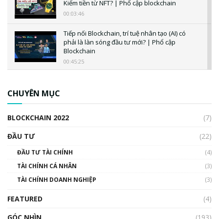
Kiếm tiền từ NFT? | Phổ cập blockchain
00:03:46
Tiếp nối Blockchain, trí tuệ nhân tạo (AI) có
phải là làn sóng đầu tư mới? | Phổ cập
Blockchain
00:45:25
CBDC là gì? Tổng quan về CBDC? Tại sao
ngân hàng trung ương lại quan trọng? | Phổ
CHUYÊN MỤC
cập Blockchain
00:04:38
BLOCKCHAIN 2022
(7)
Triển vọng nào cho Bitcoin. Thị trường liệu có
uptrend trong năm 2023? | Phổ cập
ĐẦU TƯ
(22)
Blockchain
ĐẦU TƯ TÀI CHÍNH
(4)
00:02:14
TÀI CHÍNH CÁ NHÂN
(3)
Nhìn lại năm 2022: Những sự kiện ảnh hưởng
TÀI CHÍNH DOANH NGHIỆP
đến hệ sinh thái tiền mã hoá | Phổ cập
(3)
Blockchain
FEATURED
(4)
00:15:29
GÓC NHÌN
Nhìn lại năm 2022: Những nhân vật ảnh
(193)