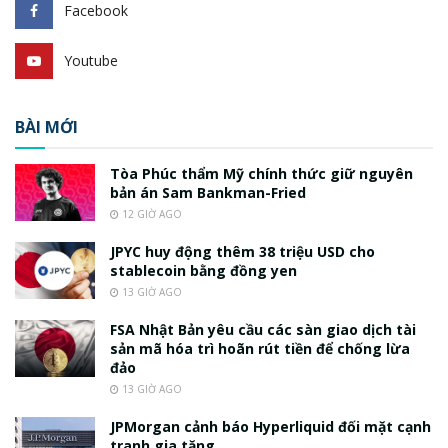
Facebook
Youtube
BÀI MỚI
Tòa Phúc thẩm Mỹ chính thức giữ nguyên
bản án Sam Bankman-Fried
12 GIỜ AGO
JPYC huy động thêm 38 triệu USD cho
stablecoin bằng đồng yen
13 GIỜ AGO
FSA Nhật Bản yêu cầu các sàn giao dịch tài
sản mã hóa trì hoãn rút tiền để chống lừa
đảo
13 GIỜ AGO
JPMorgan cảnh báo Hyperliquid đối mặt cạnh
tranh gia tăng