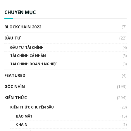
CBDC là gì? Tổng quan về CBDC? Tại sao
ngân hàng trung ương lại quan trọng? | Phổ
CHUYÊN MỤC
cập Blockchain
00:04:38
BLOCKCHAIN 2022
(7)
Triển vọng nào cho Bitcoin. Thị trường liệu có
uptrend trong năm 2023? | Phổ cập
ĐẦU TƯ
(22)
Blockchain
ĐẦU TƯ TÀI CHÍNH
(4)
00:02:14
TÀI CHÍNH CÁ NHÂN
(3)
Nhìn lại năm 2022: Những sự kiện ảnh hưởng
TÀI CHÍNH DOANH NGHIỆP
đến hệ sinh thái tiền mã hoá | Phổ cập
(3)
Blockchain
FEATURED
(4)
00:15:29
GÓC NHÌN
Nhìn lại năm 2022: Những nhân vật ảnh
(193)
hưởng nhất hệ sinh thái tiền mã hoá | Phổ
cập Blockchain
KIẾN THỨC
(294)
00:16:07
KIẾN THỨC CHUYÊN SÂU
(23)
Talkshow 27: Ranh giới giữa tầm ảnh hưởng
BẢO MẬT
(15)
và sự thao túng giá | Phổ cập Blockchain
CHAIN
(1)
01:35:05