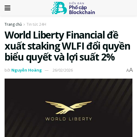
Trang chủ
Tin tức 24H
World Liberty Financial đề
xuất staking WLFI đổi quyền
biểu quyết và lợi suất 2%
A
bởi
Nguyễn Hoàng
26/02/2026
A