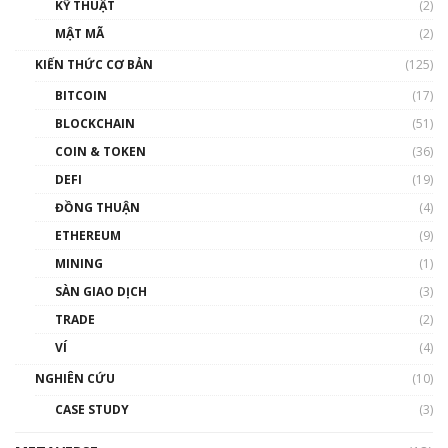
KỸ THUẬT
(2)
Nhân sự tương lại ngành Blockchain Việt
MẬT MÃ
(2)
Nam | Phổ cập Blockchain
KIẾN THỨC CƠ BẢN
(125)
00:43:47
BITCOIN
(17)
Blockchain đang được ứng dụng ở Việt Nam
BLOCKCHAIN
(51)
như thể nào?
COIN & TOKEN
(36)
00:39:31
DEFI
(19)
Chìa khóa mở lối cơ hội trước các quĩ đầu tư |
ĐỒNG THUẬN
(4)
Phổ cập Blockchain
ETHEREUM
(9)
00:35:11
MINING
(1)
Talkshow 20: Biến động giá của tài sản truyền
SÀN GIAO DỊCH
(3)
thống & Crypto qua các cuộc chiến | Phổ cập
Blockchain
TRADE
(2)
01:34:46
VÍ
(4)
Talkshow 19: GameFi Việt Nam – Báo động
NGHIÊN CỨU
(10)
đỏ
CASE STUDY
(3)
01:24:45