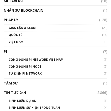
METAVERSE
(18)
Talkshow18: Làn sóng tài năng Việt trở về từ
Silicon Valley - Sức bật mới cho Việt Nam
NHÂN SỰ BLOCKCHAIN
(1)
01:32:59
PHÁP LÝ
(128)
Talkshow17: Mùa đông Crypto – Chiếc khăn
GIAN LẬN & SCAM
gió ấm
(23)
01:40:40
QUỐC TẾ
(14)
VIỆT NAM
(3)
Talkshow 16: Làn sóng số tại Việt Nam và thế
giới
PI
(7)
01:49:30
CỘNG ĐỒNG PI NETWORK VIỆT NAM
(1)
Talkshow 14: MemeCoin – Trò đùa tỷ đô
CỘNG ĐỒNG PI NODE
(7)
#phocapblockchain #PCB #meme
TỪ ĐIỂN PI NETWORK
(1)
01:29:26
TÂM SỰ
(1)
TIN TỨC 24H
(5.866)
BÌNH LUẬN DỰ ÁN
(1)
BÌNH LUẬN SỰ KIỆN TRONG TUẦN
(4)