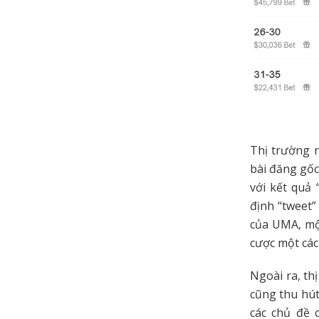
Thị trường n
bài đăng gốc
với kết quả 
định “tweet”
của UMA, một
cược một các
Ngoài ra, t
cũng thu hút
các chủ đề 