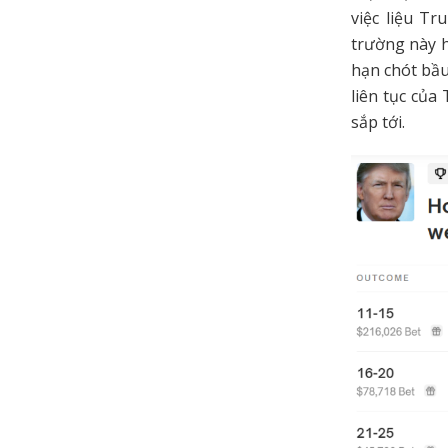
việc liệu T
trường này 
hạn chót bầu
liên tục củ
sắp tới.