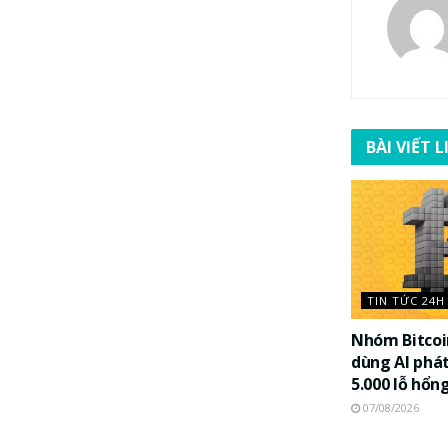
BÀI VIẾT 
TIN TỨC 24H
Nhóm Bitco
dùng AI phát
5.000 lỗ hổn
07/08/2026