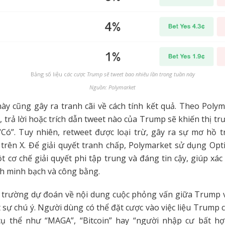
Bảng số liệu c
ác cược Trump sẽ tweet bao nhiêu lần trong tuần này
Nguồn: Polymarket
ày cũng gây ra tranh cãi về cách tính kết quả. Theo Polym
, trả lời hoặc trích dẫn tweet nào của Trump sẽ khiến thị tr
“Có”. Tuy nhiên, retweet được loại trừ, gây ra sự mơ hồ t
 trên X. Để giải quyết tranh chấp, Polymarket sử dụng Opti
 cơ chế giải quyết phi tập trung và đáng tin cậy, giúp xác
h minh bạch và công bằng.
hị trường dự đoán về nội dung cuộc phỏng vấn giữa Trump 
 sự chú ý. Người dùng có thể đặt cược vào việc liệu Trump 
cụ thể như “MAGA”, “Bitcoin” hay “người nhập cư bất hợ