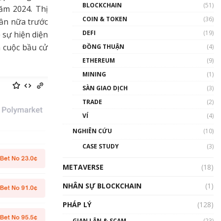
Nhân sự tương lại ngành
BLOCKCHAIN
(51)
ăm 2024. Thị
Blockchain Việt Nam | Phổ
cập Blockchain
COIN & TOKEN
(36)
ần nữa trước
00:43:47
DEFI
(19)
 sự hiện diện
 cuộc bầu cử
ĐỒNG THUẬN
(4)
Blockchain đang được ứng
dụng ở Việt Nam như thể
ETHEREUM
(9)
nào?
MINING
(1)
00:39:31
SÀN GIAO DỊCH
(3)
Chìa khóa mở lối cơ hội
TRADE
(2)
trước các quĩ đầu tư | Phổ
cập Blockchain
VÍ
(4)
00:35:11
NGHIÊN CỨU
(10)
Talkshow 20: Biến động
CASE STUDY
(3)
giá của tài sản truyền
thống & Crypto qua các
METAVERSE
cuộc chiến | Phổ cập
(18)
Blockchain
NHÂN SỰ BLOCKCHAIN
(1)
01:34:46
PHÁP LÝ
(128)
Talkshow 19: GameFi Việt
Nam – Báo động đỏ
GIAN LẬN & SCAM
(23)