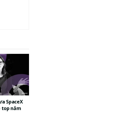
đưa SpaceX
o top nắm