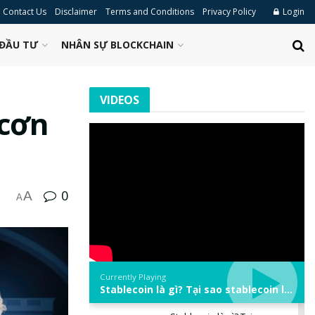
Contact Us
Disclaimer
Terms and Conditions
Privacy Policy
Login
ĐẦU TƯ
NHÂN SỰ BLOCKCHAIN
VIDEOS
 cơn
0
A
A
Currently Playing
Stablecoin là gì? Tại sao stablecoin lại quan trọng trong thị trường crypto? | Phổ cập Blockchain