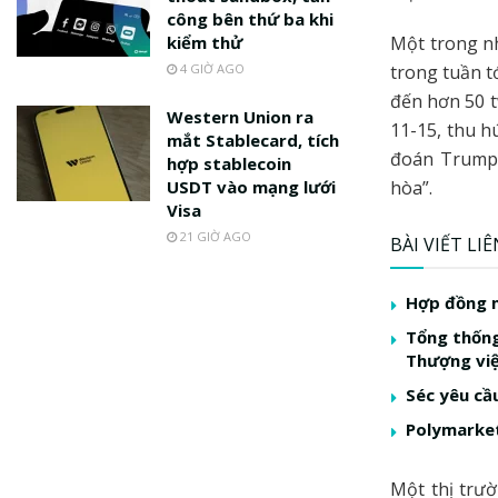
công bên thứ ba khi
kiểm thử
Một trong n
4 GIỜ AGO
trong tuần t
đến hơn 50 t
Western Union ra
11-15, thu h
mắt Stablecard, tích
đoán Trump 
hợp stablecoin
USDT vào mạng lưới
hòa”.
Visa
21 GIỜ AGO
BÀI VIẾT LI
Hợp đồng m
Tổng thống
Thượng vi
Séc yêu cầu
Polymarket
Một thị trư