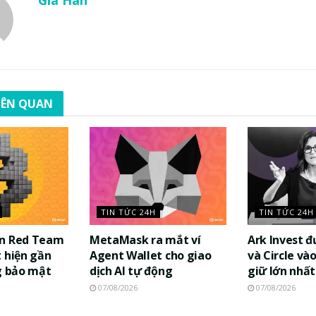
LIÊN QUAN
TIN TỨC 24H
TIN TỨC 24H
in Red Team
MetaMask ra mắt ví
Ark Invest 
 hiện gần
Agent Wallet cho giao
và Circle và
g bảo mật
dịch AI tự động
giữ lớn nhất
07/08/2026
07/08/2026