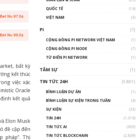
01:24:45
QUỐC TẾ
(14)
Talkshow18: Làn sóng tài
VIỆT NAM
(3)
năng Việt trở về từ Silicon
Valley - Sức bật mới cho
PI
(7)
Việt Nam
01:32:59
CỘNG ĐỒNG PI NETWORK VIỆT NAM
(1)
CỘNG ĐỒNG PI NODE
(7)
Talkshow17: Mùa đông
TỪ ĐIỂN PI NETWORK
Crypto – Chiếc khăn gió ấm
(1)
01:40:40
arket, bất kỳ
TÂM SỰ
(1)
ường kết thúc
Talkshow 16: Làn sóng số
TIN TỨC 24H
(5.861)
rong việc xác
tại Việt Nam và thế giới
mistic Oracle
01:49:30
BÌNH LUẬN DỰ ÁN
(1)
 định kết quả
BÌNH LUẬN SỰ KIỆN TRONG TUẦN
(4)
Talkshow 14: MemeCoin –
Trò đùa tỷ đô
SỰ KIỆN
(33)
#phocapblockchain #PCB
TIN 24H
(1.319)
#meme
và Elon Musk
TIN TỨC AI
(603)
01:29:26
có đề cập đến
TIN TỨC BLOCKCHAIN
(2.839)
p pháp”. Thị