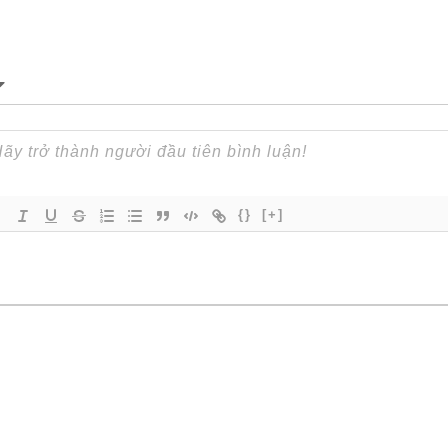
{}
[+]