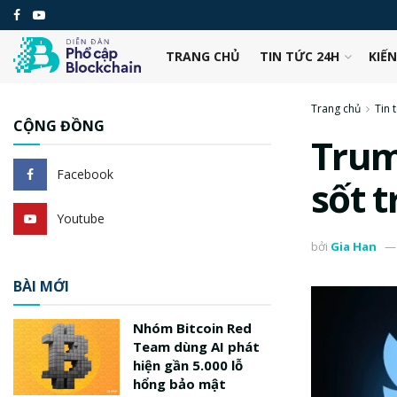
TRANG CHỦ
TIN TỨC 24H
KIẾ
Trang chủ
Tin 
CỘNG ĐỒNG
Trum
Facebook
sốt 
Youtube
bởi
Gia Han
BÀI MỚI
Nhóm Bitcoin Red
Team dùng AI phát
hiện gần 5.000 lỗ
hổng bảo mật