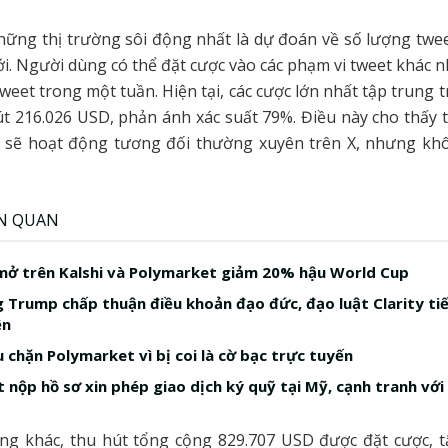
hững thị trường sôi động nhất là dự đoán về số lượng twe
ới. Người dùng có thể đặt cược vào các phạm vi tweet khác n
weet trong một tuần. Hiện tại, các cược lớn nhất tập trung 
út 216.026 USD, phản ánh xác suất 79%. Điều này cho thấy 
sẽ hoạt động tương đối thường xuyên trên X, nhưng kh
ÊN QUAN
ở trên Kalshi và Polymarket giảm 20% hậu World Cup
 Trump chấp thuận điều khoản đạo đức, đạo luật Clarity ti
ện
 chặn Polymarket vì bị coi là cờ bạc trực tuyến
 nộp hồ sơ xin phép giao dịch ký quỹ tại Mỹ, cạnh tranh với 
ờng khác, thu hút tổng cộng 829.707 USD được đặt cược, t