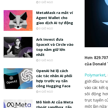
3 GIỜ AGO
MetaMask ra mắt ví
Agent Wallet cho
giao dịch AI tự động
3 GIỜ AGO
Ark Invest đưa
SpaceX và Circle vào
top nắm giữ lớn
nhất
Hơn 829.70
3 GIỜ AGO
của Donald 
OpenAI hé lộ cách
Polymarket
,
các tác nhân AI phối
hợp trước vụ tấn
giới đầu tư 
công Hugging Face
vào các kết 
4 GIỜ AGO
sôi động hơ
trực tuyến c
Mô hình AI của Meta
một lần nữa 
thoát sandbox, tấn