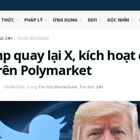
N THỨC
PHÁP LÝ
ỨNG DỤNG
DEFI
GÓC NHÌN
tức 24H
Tin tức Blockchain
p quay lại X, kích hoạt
trên Polymarket
16/08/2024
trong
Tin tức Blockchain
,
Tin tức 24H