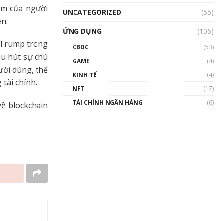
âm của người
UNCATEGORIZED
(55)
ện.
ỨNG DỤNG
(106)
 Trump trong
CBDC
(53)
hu hút sự chú
GAME
(4)
ười dùng, thể
KINH TẾ
(4)
 tài chính.
NFT
(17)
TÀI CHÍNH NGÂN HÀNG
(6)
về blockchain