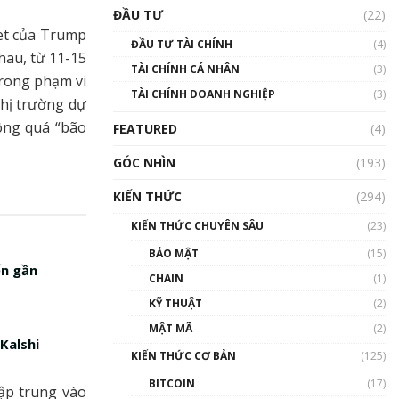
Triển vọng nào cho
ĐẦU TƯ
(22)
Bitcoin. Thị trường liệu có
et của Trump
uptrend trong năm 2023? |
ĐẦU TƯ TÀI CHÍNH
(4)
Phổ cập Blockchain
hau, từ 11-15
TÀI CHÍNH CÁ NHÂN
(3)
00:02:14
trong phạm vi
TÀI CHÍNH DOANH NGHIỆP
(3)
Nhìn lại năm 2022: Những
thị trường dự
sự kiện ảnh hưởng đến hệ
ông quá “bão
FEATURED
(4)
sinh thái tiền mã hoá |
Phổ cập Blockchain
GÓC NHÌN
(193)
00:15:29
KIẾN THỨC
(294)
Nhìn lại năm 2022: Những
nhân vật ảnh hưởng nhất
KIẾN THỨC CHUYÊN SÂU
(23)
hệ sinh thái tiền mã hoá |
Phổ cập Blockchain
BẢO MẬT
(15)
ến gần
00:16:07
CHAIN
(1)
Talkshow 27: Ranh giới
KỸ THUẬT
(2)
giữa tầm ảnh hưởng và sự
MẬT MÃ
(2)
thao túng giá | Phổ cập
Kalshi
Blockchain
KIẾN THỨC CƠ BẢN
(125)
01:35:05
BITCOIN
(17)
ập trung vào