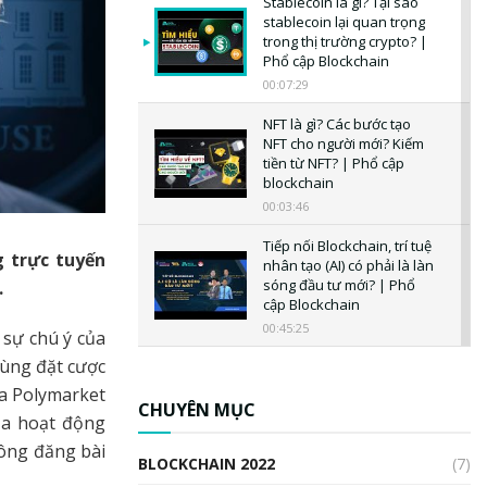
Stablecoin là gì? Tại sao
stablecoin lại quan trọng
trong thị trường crypto? |
Phổ cập Blockchain
00:07:29
NFT là gì? Các bước tạo
NFT cho người mới? Kiếm
tiền từ NFT? | Phổ cập
blockchain
00:03:46
Tiếp nối Blockchain, trí tuệ
 trực tuyến
nhân tạo (AI) có phải là làn
sóng đầu tư mới? | Phổ
.
cập Blockchain
00:45:25
 sự chú ý của
dùng đặt cược
CBDC là gì? Tổng quan về
CBDC? Tại sao ngân hàng
ủa Polymarket
trung ương lại quan trọng?
CHUYÊN MỤC
ủa hoạt động
| Phổ cập Blockchain
 ông đăng bài
00:04:38
BLOCKCHAIN 2022
(7)