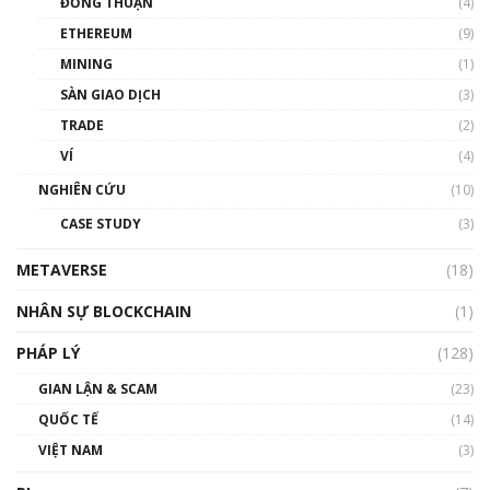
ĐỒNG THUẬN
(4)
Phổ cập Blockchain
ETHEREUM
(9)
00:35:11
MINING
(1)
Talkshow 20: Biến động giá của tài sản truyền
SÀN GIAO DỊCH
(3)
thống & Crypto qua các cuộc chiến | Phổ cập
Blockchain
TRADE
(2)
01:34:46
VÍ
(4)
Talkshow 19: GameFi Việt Nam – Báo động
NGHIÊN CỨU
(10)
đỏ
CASE STUDY
(3)
01:24:45
METAVERSE
(18)
Talkshow18: Làn sóng tài năng Việt trở về từ
Silicon Valley - Sức bật mới cho Việt Nam
NHÂN SỰ BLOCKCHAIN
(1)
01:32:59
PHÁP LÝ
(128)
Talkshow17: Mùa đông Crypto – Chiếc khăn
GIAN LẬN & SCAM
gió ấm
(23)
01:40:40
QUỐC TẾ
(14)
VIỆT NAM
(3)
Talkshow 16: Làn sóng số tại Việt Nam và thế
giới