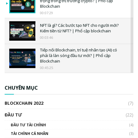
trọng trong thị trường crypto? | Phổ cập
Blockchain
00:07:29
NFT là gì? Các bước tạo NFT cho người mới?
Kiếm tiền từ NFT? | Phổ cập blockchain
00:03:46
Tiếp nối Blockchain, trí tuệ nhân tạo (AI) có
phải là làn sóng đầu tư mới? | Phổ cập
Blockchain
00:45:25
CBDC là gì? Tổng quan về CBDC? Tại sao
ngân hàng trung ương lại quan trọng? | Phổ
CHUYÊN MỤC
cập Blockchain
00:04:38
BLOCKCHAIN 2022
(7)
Triển vọng nào cho Bitcoin. Thị trường liệu có
uptrend trong năm 2023? | Phổ cập
ĐẦU TƯ
(22)
Blockchain
ĐẦU TƯ TÀI CHÍNH
(4)
00:02:14
TÀI CHÍNH CÁ NHÂN
(3)
Nhìn lại năm 2022: Những sự kiện ảnh hưởng