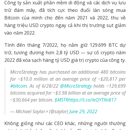
Công ty sản xuất phần mềm di động và các dịch vụ lưu
trữ đám mây, đã tích cực theo đuổi làn sóng mua
Bitcoin của mình cho đến năm 2021 và 2022, thu về
hàng triệu USD crypto ngay cả khi thị trường sụt giảm
vào năm 2022.
Tính đến tháng 7/2022, họ nắm giữ 129.699 BTC dự
trữ, tương đương hơn 2,8 tỷ USD — sự cố crypto năm
2022 đã xóa sạch hàng tỷ USD giá trị crypto của công ty.
MicroStrategy has purchased an additional 480 bitcoins
for ~$10.0 million at an average price of ~$20,817 per
#bitcoin
. As of 6/28/22
@MicroStrategy
holds ~129,699
bitcoins acquired for ~$3.98 billion at an average price of
~$30,664 per bitcoin.
$MSTR
https://t.co/leQYTXn817
— Michael Saylor⚡️ (@saylor)
June 29, 2022
Không giống như các CEO khác, những người thường