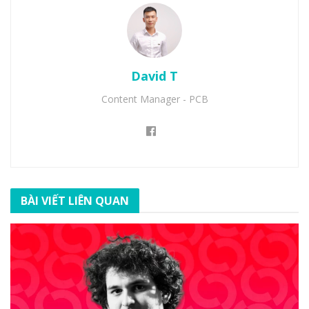
David T
Content Manager - PCB
BÀI VIẾT LIÊN QUAN