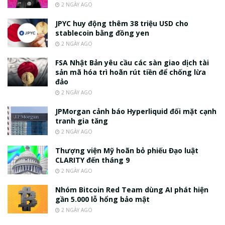
2 NGÀY AGO
JPYC huy động thêm 38 triệu USD cho
stablecoin bằng đồng yen
2 NGÀY AGO
FSA Nhật Bản yêu cầu các sàn giao dịch tài
sản mã hóa trì hoãn rút tiền để chống lừa
đảo
2 NGÀY AGO
JPMorgan cảnh báo Hyperliquid đối mặt cạnh
tranh gia tăng
2 NGÀY AGO
Thượng viện Mỹ hoãn bỏ phiếu Đạo luật
CLARITY đến tháng 9
2 NGÀY AGO
Nhóm Bitcoin Red Team dùng AI phát hiện
gần 5.000 lỗ hổng bảo mật
2 NGÀY AGO