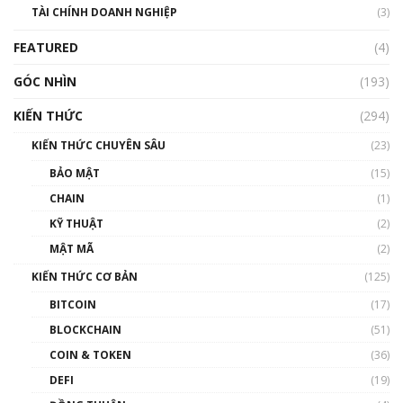
TÀI CHÍNH DOANH NGHIỆP
đến hệ sinh thái tiền mã hoá | Phổ cập
(3)
Blockchain
FEATURED
(4)
00:15:29
GÓC NHÌN
Nhìn lại năm 2022: Những nhân vật ảnh
(193)
hưởng nhất hệ sinh thái tiền mã hoá | Phổ
cập Blockchain
KIẾN THỨC
(294)
00:16:07
KIẾN THỨC CHUYÊN SÂU
(23)
Talkshow 27: Ranh giới giữa tầm ảnh hưởng
BẢO MẬT
(15)
và sự thao túng giá | Phổ cập Blockchain
CHAIN
(1)
01:35:05
KỸ THUẬT
(2)
Nhân sự tương lại ngành Blockchain Việt
MẬT MÃ
(2)
Nam | Phổ cập Blockchain
KIẾN THỨC CƠ BẢN
(125)
00:43:47
BITCOIN
(17)
Blockchain đang được ứng dụng ở Việt Nam
BLOCKCHAIN
(51)
như thể nào?
COIN & TOKEN
(36)
00:39:31
DEFI
(19)
Chìa khóa mở lối cơ hội trước các quĩ đầu tư |