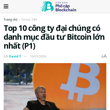
Trang chủ
Tin tức 24H
Top 10 công ty đại chúng có
danh mục đầu tư Bitcoin lớn
nhất (P1)
A
bởi
David T
19/07/2024
A