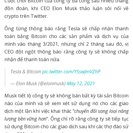
Cuộc chơi Bitcoin của công ty đã công sau nhiều tháng
đồn đoán, khi CEO Elon Musk thảo luận sôi nổi về
crypto trên Twitter.
Ông từng thông báo rằng Tesla sẽ chấp nhận thanh
toán bằng Bitcoin cho các sản phẩm và dịch vụ của
mình vào tháng 3/2021, nhưng chỉ 2 tháng sau đó, vị
CEO đột ngột thông báo rằng công ty sẽ không chấp
nhận để thanh toán nữa.
Tesla & Bitcoin
pic.twitter.com/YSswJmVZhP
— Elon Musk (@elonmusk)
May 12, 2021
Musk tiết lộ công ty sẽ không bán bất kỳ tài sản Bitcoin
nào của mình và sẽ xem xét sử dụng nó cho các giao
dịch một lần khi việc khai thác
“chuyển đổi sang loại năng
lượng bền vững hơn
“. Ông chỉ rõ rằng công ty sẽ tiếp tục
sử dụng Bitcoin cho các giao dịch sau khi các thợ đào sử