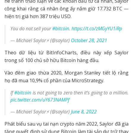
né tránh thảo luận về các khoản đầu tư cá nhân, Saylor
công khai rằng cá nhân ông ấy nắm giữ 17.732 BTC —
hiện trị giá hơn 387 triệu USD.
You do not sell your
#bitcoin
.
https://t.co/zMGyYU1iRp
— Michael Saylor⚡️ (@saylor)
October 28, 2021
Theo dữ liệu từ BitInfoCharts, điều này xếp Saylor
trong số 100 chủ sở hữu Bitcoin hàng đầu.
Vào đêm giao thừa 2020, Morgan Stanley tiết lộ rằng
họ đã mua 10,9% cổ phần của MicroStrategy.
If
#bitcoin
is not going to zero then it’s going to a million.
pic.twitter.com/uY673NAMPf
— Michael Saylor⚡️ (@saylor)
June 8, 2022
Phát biểu sau vụ tai nạn crypto năm 2022, Saylor đã gia
tăng quyết định sử dụng Bitcoin làm tài sản dự trữ thay