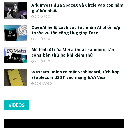
Ark Invest đưa SpaceX và Circle vào top nắm
giữ lớn nhất
2 GIỜ AGO
OpenAI hé lộ cách các tác nhân AI phối hợp
trước vụ tấn công Hugging Face
2 GIỜ AGO
Mô hình AI của Meta thoát sandbox, tấn
công bên thứ ba khi kiểm thử
2 GIỜ AGO
Western Union ra mắt Stablecard, tích hợp
stablecoin USDT vào mạng lưới Visa
20 GIỜ AGO
VIDEOS