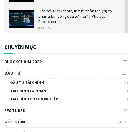
Tiếp nối Blockchain, trí tuệ nhân tạo (AI) có
phải là làn sóng đầu tư mới? | Phổ cập
Blockchain
00:45:25
CBDC là gì? Tổng quan về CBDC? Tại sao
ngân hàng trung ương lại quan trọng? | Phổ
CHUYÊN MỤC
cập Blockchain
00:04:38
BLOCKCHAIN 2022
(7)
Triển vọng nào cho Bitcoin. Thị trường liệu có
uptrend trong năm 2023? | Phổ cập
ĐẦU TƯ
(22)
Blockchain
ĐẦU TƯ TÀI CHÍNH
(4)
00:02:14
TÀI CHÍNH CÁ NHÂN
(3)
Nhìn lại năm 2022: Những sự kiện ảnh hưởng
TÀI CHÍNH DOANH NGHIỆP
đến hệ sinh thái tiền mã hoá | Phổ cập
(3)
Blockchain
FEATURED
(4)
00:15:29
GÓC NHÌN
Nhìn lại năm 2022: Những nhân vật ảnh
(193)
hưởng nhất hệ sinh thái tiền mã hoá | Phổ