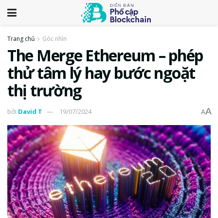
Trang chủ
Góc nhìn
The Merge Ethereum – phép
thử tâm lý hay bước ngoặt
thị trường
A
bởi
David T
19/07/2024
A