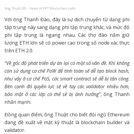
ông Thuật Đỗ – Head of FPT Blockchain Labs
Với ông Thanh Đào, đây là sự dịch chuyển từ dạng phi
tập trung này sang dạng phi tập trung khác, và mức độ
phi tập trung là ngang nhau. Các thợ đào nắm giữ
lượng ETH lớn sẽ có power cao trong số node xác thực
trên ETH 2.0.
“Về góc độ phát triển dự án lại có một số vấn đề. Khi không
còn sử dụng cơ chế PoW để tính toán sẽ dễ tạo block hash,
như vậy ở cơ chế PoS, các smart contract sẽ dễ bị tấn công.
Bên cạnh đó quyền lực sẽ về tay các validator nhiều hơn,
bảo mật ở các lớp có thể sẽ bị ảnh hưởng”
, ông Thanh
nhấn mạnh.
Đồng quan điểm, ông Thuật cho biết đội ngũ Ethereum
đang đề xuất về mặt kỹ thuật là blockchain builder và
validator.