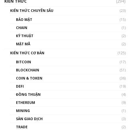
cập Blockchain
KIẾN THỨC
(294)
00:16:07
KIẾN THỨC CHUYÊN SÂU
(23)
Talkshow 27: Ranh giới giữa tầm ảnh hưởng
BẢO MẬT
(15)
và sự thao túng giá | Phổ cập Blockchain
CHAIN
(1)
01:35:05
KỸ THUẬT
(2)
Nhân sự tương lại ngành Blockchain Việt
MẬT MÃ
(2)
Nam | Phổ cập Blockchain
KIẾN THỨC CƠ BẢN
(125)
00:43:47
BITCOIN
(17)
Blockchain đang được ứng dụng ở Việt Nam
BLOCKCHAIN
(51)
như thể nào?
COIN & TOKEN
(36)
00:39:31
DEFI
(19)
Chìa khóa mở lối cơ hội trước các quĩ đầu tư |
ĐỒNG THUẬN
(4)
Phổ cập Blockchain
ETHEREUM
(9)
00:35:11
MINING
(1)
Talkshow 20: Biến động giá của tài sản truyền
SÀN GIAO DỊCH
(3)
thống & Crypto qua các cuộc chiến | Phổ cập
Blockchain
TRADE
(2)