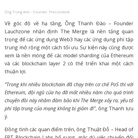
Ông Trung Anh – Founder Thecoindesk
Về góc độ về hạ tầng, Ông Thanh Đào – Founder
Lauchzone nhận định The Merge là nền tảng quan
trọng để các ứng dụng Web3 hay các ứng dụng phi tập
trung mở rộng một cách tối ưu. Sự kiện này cũng được
xem là nền móng để các model sharding của Ethereum
và các blockchain layer 2 có thể triển khai một cách
thuận lợi.
“Trong khi nhiều blockchain đã chạy trên cơ chế PoS thì với
Ethereum, đội ngũ của họ đã mất nhiều năm cho quá trình
chuyển đồi này nhằm đảm bảo khi The Merge xảy ra, yếu tố
phi tập trung của mạng không bị giảm đi”
, ông Thanh lưu
ý.
Đồng tình các quan điểm trên, ông Thuật Đỗ – Head of
FPT Blockchain Labs
bổ sung, mặc dù việc chuyển đổi