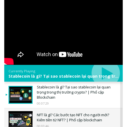
Currently Playing
Stablecoin là gì? Tại sao stablecoin lại quan trọng trong thị trường crypto? | Phổ cập Blockchain
Stablecoin là gì? Tại sao stablecoin lại quan
trọng trong thị trường crypto? | Phổ cập
Blockchain
00:07:29
NFT là gì? Các bước tạo NFT cho người mới?
Kiếm tiền từ NFT? | Phổ cập blockchain
00:03:46