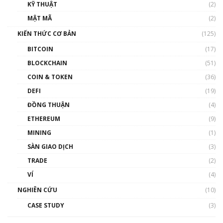
KỸ THUẬT
(2)
Nhân sự tương lại ngành Blockchain Việt
MẬT MÃ
(2)
Nam | Phổ cập Blockchain
KIẾN THỨC CƠ BẢN
(125)
00:43:47
BITCOIN
(17)
Blockchain đang được ứng dụng ở Việt Nam
BLOCKCHAIN
(51)
như thể nào?
COIN & TOKEN
(36)
00:39:31
DEFI
(19)
Chìa khóa mở lối cơ hội trước các quĩ đầu tư |
ĐỒNG THUẬN
(4)
Phổ cập Blockchain
ETHEREUM
(9)
00:35:11
MINING
(1)
Talkshow 20: Biến động giá của tài sản truyền
SÀN GIAO DỊCH
(3)
thống & Crypto qua các cuộc chiến | Phổ cập
Blockchain
TRADE
(2)
01:34:46
VÍ
(4)
Talkshow 19: GameFi Việt Nam – Báo động
NGHIÊN CỨU
(10)
đỏ
CASE STUDY
(3)
01:24:45