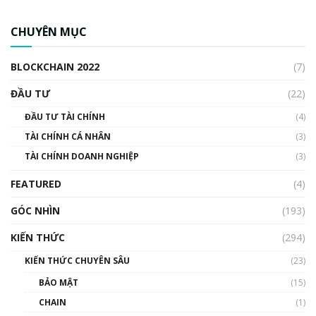
CBDC là gì? Tổng quan về CBDC? Tại sao
ngân hàng trung ương lại quan trọng? | Phổ
CHUYÊN MỤC
cập Blockchain
00:04:38
BLOCKCHAIN 2022
(7)
Triển vọng nào cho Bitcoin. Thị trường liệu có
uptrend trong năm 2023? | Phổ cập
ĐẦU TƯ
(22)
Blockchain
ĐẦU TƯ TÀI CHÍNH
(4)
00:02:14
TÀI CHÍNH CÁ NHÂN
(3)
Nhìn lại năm 2022: Những sự kiện ảnh hưởng
TÀI CHÍNH DOANH NGHIỆP
đến hệ sinh thái tiền mã hoá | Phổ cập
(3)
Blockchain
FEATURED
(4)
00:15:29
GÓC NHÌN
Nhìn lại năm 2022: Những nhân vật ảnh
(193)
hưởng nhất hệ sinh thái tiền mã hoá | Phổ
cập Blockchain
KIẾN THỨC
(294)
00:16:07
KIẾN THỨC CHUYÊN SÂU
(23)
Talkshow 27: Ranh giới giữa tầm ảnh hưởng
BẢO MẬT
(15)
và sự thao túng giá | Phổ cập Blockchain
CHAIN
(1)
01:35:05