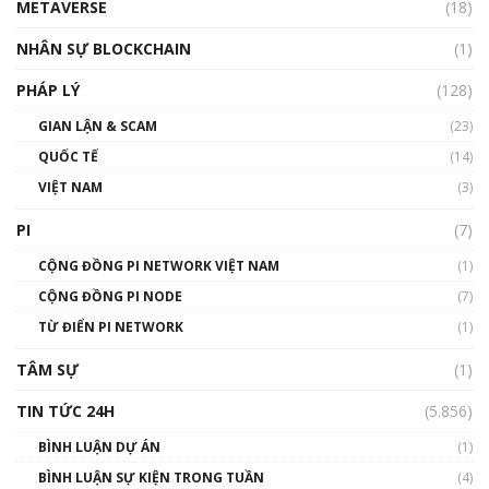
METAVERSE
(18)
Talkshow18: Làn sóng tài năng Việt trở về từ
Silicon Valley - Sức bật mới cho Việt Nam
NHÂN SỰ BLOCKCHAIN
(1)
01:32:59
PHÁP LÝ
(128)
Talkshow17: Mùa đông Crypto – Chiếc khăn
GIAN LẬN & SCAM
gió ấm
(23)
01:40:40
QUỐC TẾ
(14)
VIỆT NAM
(3)
Talkshow 16: Làn sóng số tại Việt Nam và thế
giới
PI
(7)
01:49:30
CỘNG ĐỒNG PI NETWORK VIỆT NAM
(1)
Talkshow 14: MemeCoin – Trò đùa tỷ đô
CỘNG ĐỒNG PI NODE
(7)
#phocapblockchain #PCB #meme
TỪ ĐIỂN PI NETWORK
(1)
01:29:26
TÂM SỰ
(1)
TIN TỨC 24H
(5.856)
BÌNH LUẬN DỰ ÁN
(1)
BÌNH LUẬN SỰ KIỆN TRONG TUẦN
(4)