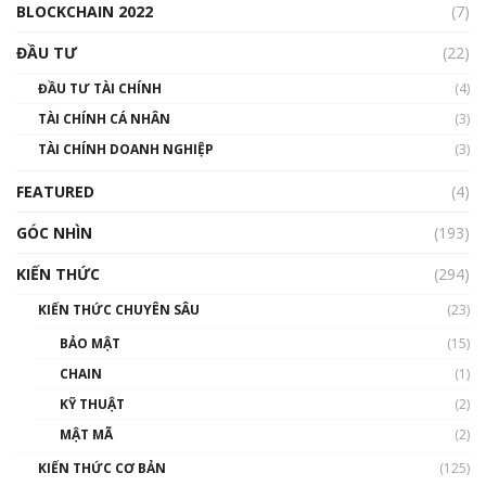
BLOCKCHAIN 2022
(7)
Triển vọng nào cho Bitcoin. Thị trường liệu có
uptrend trong năm 2023? | Phổ cập
ĐẦU TƯ
(22)
Blockchain
ĐẦU TƯ TÀI CHÍNH
(4)
00:02:14
TÀI CHÍNH CÁ NHÂN
(3)
Nhìn lại năm 2022: Những sự kiện ảnh hưởng
TÀI CHÍNH DOANH NGHIỆP
đến hệ sinh thái tiền mã hoá | Phổ cập
(3)
Blockchain
FEATURED
(4)
00:15:29
GÓC NHÌN
Nhìn lại năm 2022: Những nhân vật ảnh
(193)
hưởng nhất hệ sinh thái tiền mã hoá | Phổ
cập Blockchain
KIẾN THỨC
(294)
00:16:07
KIẾN THỨC CHUYÊN SÂU
(23)
Talkshow 27: Ranh giới giữa tầm ảnh hưởng
BẢO MẬT
(15)
và sự thao túng giá | Phổ cập Blockchain
CHAIN
(1)
01:35:05
KỸ THUẬT
(2)
Nhân sự tương lại ngành Blockchain Việt
MẬT MÃ
(2)
Nam | Phổ cập Blockchain
KIẾN THỨC CƠ BẢN
(125)
00:43:47