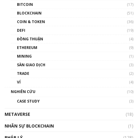
BITCOIN
(17)
Blockchain đang được ứng dụng ở Việt Nam
BLOCKCHAIN
(51)
như thể nào?
COIN & TOKEN
(36)
00:39:31
DEFI
(19)
Chìa khóa mở lối cơ hội trước các quĩ đầu tư |
ĐỒNG THUẬN
(4)
Phổ cập Blockchain
ETHEREUM
(9)
00:35:11
MINING
(1)
Talkshow 20: Biến động giá của tài sản truyền
SÀN GIAO DỊCH
(3)
thống & Crypto qua các cuộc chiến | Phổ cập
Blockchain
TRADE
(2)
01:34:46
VÍ
(4)
Talkshow 19: GameFi Việt Nam – Báo động
NGHIÊN CỨU
(10)
đỏ
CASE STUDY
(3)
01:24:45
METAVERSE
(18)
Talkshow18: Làn sóng tài năng Việt trở về từ
Silicon Valley - Sức bật mới cho Việt Nam
NHÂN SỰ BLOCKCHAIN
(1)
01:32:59
PHÁP LÝ
(128)