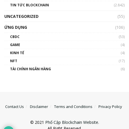
TIN TỨC BLOCKCHAIN
(2.842)
UNCATEGORIZED
(55)
ỨNG DỤNG
(106)
CBDC
(53)
GAME
(4)
KINH TẾ
(4)
NFT
(17)
TÀI CHÍNH NGÂN HÀNG
(6)
Contact Us
Disclaimer
Terms and Conditions
Privacy Policy
© 2021
Phổ Cập Blockchain Website
.
All Right Reserved.