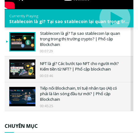
Currently Playing
Stablecoin là gì? Tại sao stablecoin lại quan trọng trong thị trường crypto? | Phổ cập Blockchain
Stablecoin là gì? Tại sao stablecoin lại quan
trọng trong thị trường crypto? | Phổ cập
Blockchain
00:07:29
NFT là gì? Các bước tạo NFT cho người mới?
Kiếm tiền từ NFT? | Phổ cập blockchain
00:03:46
Tiếp nối Blockchain, trí tuệ nhân tạo (AI) có
phải là làn sóng đầu tư mới? | Phổ cập
Blockchain
00:45:25
CBDC là gì? Tổng quan về CBDC? Tại sao
ngân hàng trung ương lại quan trọng? | Phổ
CHUYÊN MỤC
cập Blockchain
00:04:38