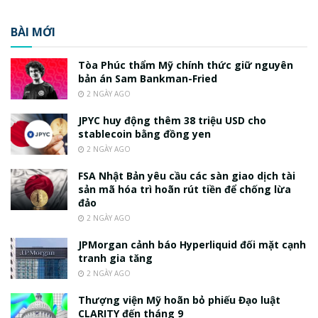
BÀI MỚI
Tòa Phúc thẩm Mỹ chính thức giữ nguyên
bản án Sam Bankman-Fried
2 NGÀY AGO
JPYC huy động thêm 38 triệu USD cho
stablecoin bằng đồng yen
2 NGÀY AGO
FSA Nhật Bản yêu cầu các sàn giao dịch tài
sản mã hóa trì hoãn rút tiền để chống lừa
đảo
2 NGÀY AGO
JPMorgan cảnh báo Hyperliquid đối mặt cạnh
tranh gia tăng
2 NGÀY AGO
Thượng viện Mỹ hoãn bỏ phiếu Đạo luật
CLARITY đến tháng 9