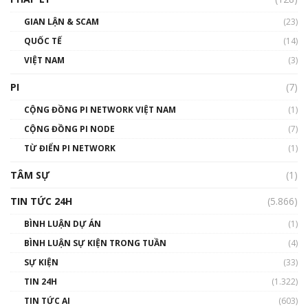
Talkshow17: Mùa đông Crypto – Chiếc khăn
GIAN LẬN & SCAM
gió ấm
(23)
01:40:40
QUỐC TẾ
(14)
VIỆT NAM
(3)
Talkshow 16: Làn sóng số tại Việt Nam và thế
giới
PI
(7)
01:49:30
CỘNG ĐỒNG PI NETWORK VIỆT NAM
(1)
Talkshow 14: MemeCoin – Trò đùa tỷ đô
CỘNG ĐỒNG PI NODE
(7)
#phocapblockchain #PCB #meme
TỪ ĐIỂN PI NETWORK
(1)
01:29:26
TÂM SỰ
(1)
TIN TỨC 24H
(5.866)
BÌNH LUẬN DỰ ÁN
(1)
BÌNH LUẬN SỰ KIỆN TRONG TUẦN
(4)
SỰ KIỆN
(33)
TIN 24H
(1.322)
TIN TỨC AI
(603)