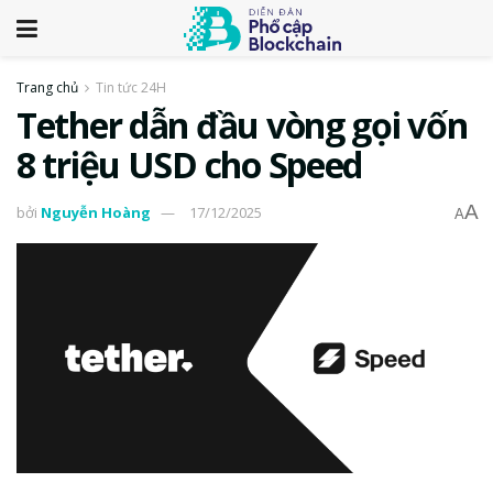
Trang chủ
Tin tức 24H
Tether dẫn đầu vòng gọi vốn
8 triệu USD cho Speed
A
bởi
Nguyễn Hoàng
17/12/2025
A