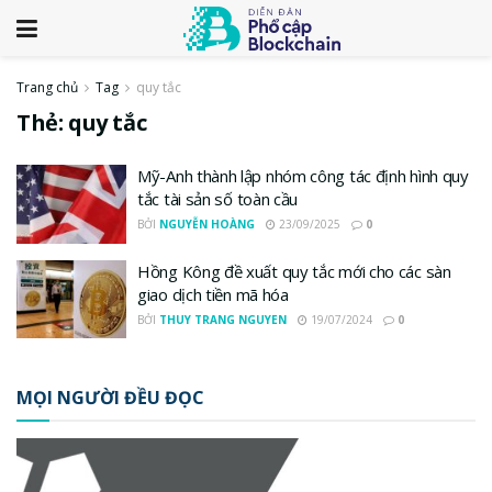
Trang chủ
Tag
quy tắc
Thẻ:
quy tắc
Mỹ-Anh thành lập nhóm công tác định hình quy
tắc tài sản số toàn cầu
BỞI
NGUYỄN HOÀNG
23/09/2025
0
Hồng Kông đề xuất quy tắc mới cho các sàn
giao dịch tiền mã hóa
BỞI
THUY TRANG NGUYEN
19/07/2024
0
MỌI NGƯỜI ĐỀU ĐỌC