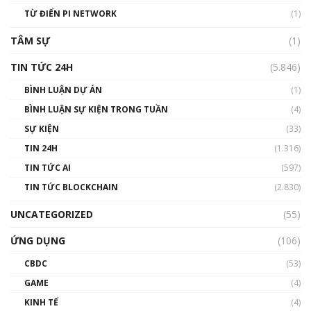
TỪ ĐIỂN PI NETWORK
(1)
TÂM SỰ
(1)
TIN TỨC 24H
(5.846)
BÌNH LUẬN DỰ ÁN
(1)
BÌNH LUẬN SỰ KIỆN TRONG TUẦN
(4)
SỰ KIỆN
(33)
TIN 24H
(1.316)
TIN TỨC AI
(597)
TIN TỨC BLOCKCHAIN
(2.830)
UNCATEGORIZED
(55)
ỨNG DỤNG
(106)
CBDC
(53)
GAME
(4)
KINH TẾ
(4)