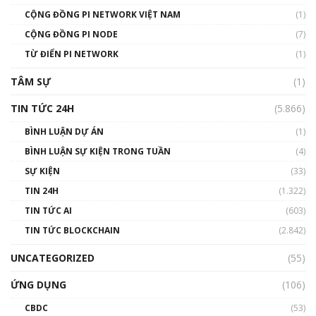
CỘNG ĐỒNG PI NETWORK VIỆT NAM
(1)
CỘNG ĐỒNG PI NODE
(7)
TỪ ĐIỂN PI NETWORK
(1)
TÂM SỰ
(1)
TIN TỨC 24H
(5.866)
BÌNH LUẬN DỰ ÁN
(1)
BÌNH LUẬN SỰ KIỆN TRONG TUẦN
(4)
SỰ KIỆN
(33)
TIN 24H
(1.322)
TIN TỨC AI
(603)
TIN TỨC BLOCKCHAIN
(2.842)
UNCATEGORIZED
(55)
ỨNG DỤNG
(106)
CBDC
(53)