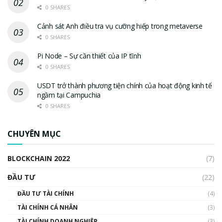
0 SHARES
Cảnh sát Anh điều tra vụ cưỡng hiếp trong metaverse
0 SHARES
Pi Node – Sự cần thiết của IP tĩnh
0 SHARES
USDT trở thành phương tiện chính của hoạt động kinh tế
ngầm tại Campuchia
0 SHARES
CHUYÊN MỤC
BLOCKCHAIN 2022
(7)
ĐẦU TƯ
(22)
ĐẦU TƯ TÀI CHÍNH
(4)
TÀI CHÍNH CÁ NHÂN
(3)
TÀI CHÍNH DOANH NGHIỆP
(3)