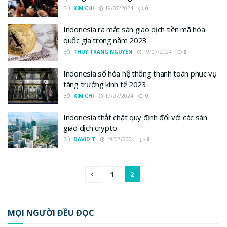
BỞI
KIM CHI
19/07/2024
0
Indonesia ra mắt sàn giao dịch tiền mã hóa
quốc gia trong năm 2023
BỞI
THUY TRANG NGUYEN
19/07/2024
0
Indonesia số hóa hệ thống thanh toán phục vụ
tăng trưởng kinh tế 2023
BỞI
KIM CHI
19/07/2024
0
Indonesia thắt chặt quy định đối với các sàn
giao dịch crypto
BỞI
DAVID T
19/07/2024
0
1
2
MỌI NGƯỜI ĐỀU ĐỌC