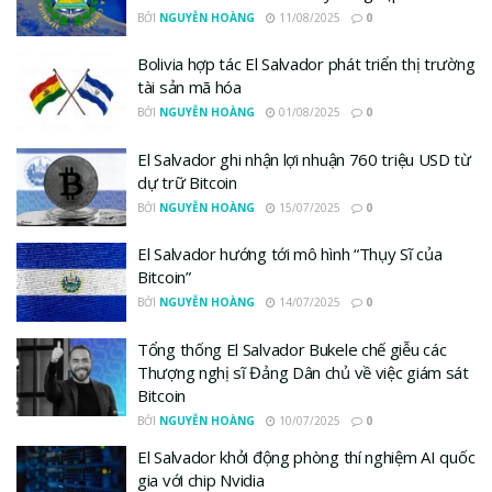
BỞI
NGUYỄN HOÀNG
11/08/2025
0
Bolivia hợp tác El Salvador phát triển thị trường
tài sản mã hóa
BỞI
NGUYỄN HOÀNG
01/08/2025
0
El Salvador ghi nhận lợi nhuận 760 triệu USD từ
dự trữ Bitcoin
BỞI
NGUYỄN HOÀNG
15/07/2025
0
El Salvador hướng tới mô hình “Thụy Sĩ của
Bitcoin”
BỞI
NGUYỄN HOÀNG
14/07/2025
0
Tổng thống El Salvador Bukele chế giễu các
Thượng nghị sĩ Đảng Dân chủ về việc giám sát
Bitcoin
BỞI
NGUYỄN HOÀNG
10/07/2025
0
El Salvador khởi động phòng thí nghiệm AI quốc
gia với chip Nvidia