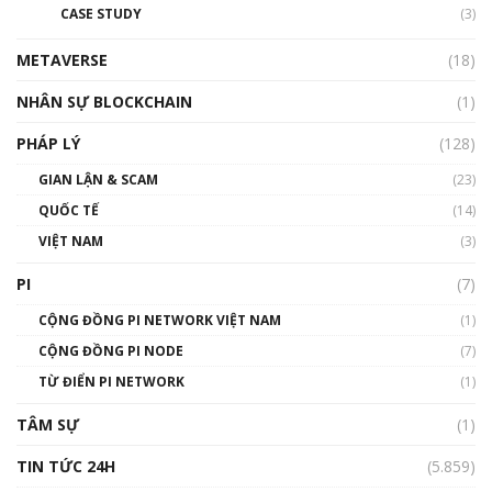
CASE STUDY
(3)
METAVERSE
(18)
NHÂN SỰ BLOCKCHAIN
(1)
PHÁP LÝ
(128)
GIAN LẬN & SCAM
(23)
QUỐC TẾ
(14)
VIỆT NAM
(3)
PI
(7)
CỘNG ĐỒNG PI NETWORK VIỆT NAM
(1)
CỘNG ĐỒNG PI NODE
(7)
TỪ ĐIỂN PI NETWORK
(1)
TÂM SỰ
(1)
TIN TỨC 24H
(5.859)