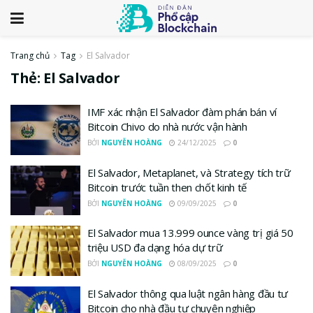
Trang chủ
Tag
El Salvador
Thẻ:
El Salvador
IMF xác nhận El Salvador đàm phán bán ví
Bitcoin Chivo do nhà nước vận hành
BỞI
NGUYỄN HOÀNG
24/12/2025
0
El Salvador, Metaplanet, và Strategy tích trữ
Bitcoin trước tuần then chốt kinh tế
BỞI
NGUYỄN HOÀNG
09/09/2025
0
El Salvador mua 13.999 ounce vàng trị giá 50
triệu USD đa dạng hóa dự trữ
BỞI
NGUYỄN HOÀNG
08/09/2025
0
El Salvador thông qua luật ngân hàng đầu tư
Bitcoin cho nhà đầu tư chuyên nghiệp