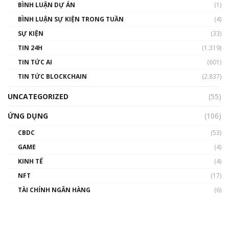
BÌNH LUẬN DỰ ÁN
(1)
BÌNH LUẬN SỰ KIỆN TRONG TUẦN
(4)
SỰ KIỆN
(33)
TIN 24H
(1.319)
TIN TỨC AI
(601)
TIN TỨC BLOCKCHAIN
(2.837)
UNCATEGORIZED
(55)
ỨNG DỤNG
(106)
CBDC
(53)
GAME
(4)
KINH TẾ
(4)
NFT
(17)
TÀI CHÍNH NGÂN HÀNG
(6)