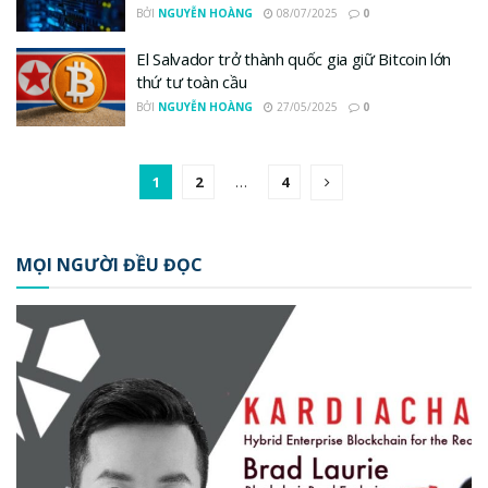
BỞI
NGUYỄN HOÀNG
08/07/2025
0
El Salvador trở thành quốc gia giữ Bitcoin lớn
thứ tư toàn cầu
BỞI
NGUYỄN HOÀNG
27/05/2025
0
1
2
…
4
MỌI NGƯỜI ĐỀU ĐỌC