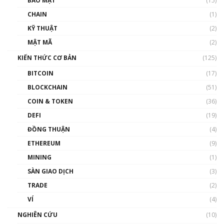
BẢO MẬT
(15)
CHAIN
(1)
KỸ THUẬT
(2)
MẬT MÃ
(2)
KIẾN THỨC CƠ BẢN
(125)
BITCOIN
(17)
BLOCKCHAIN
(51)
COIN & TOKEN
(36)
DEFI
(19)
ĐỒNG THUẬN
(4)
ETHEREUM
(9)
MINING
(1)
SÀN GIAO DỊCH
(3)
TRADE
(2)
VÍ
(4)
NGHIÊN CỨU
(10)