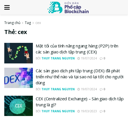
Trang chủ
Tag
cex
Thẻ:
cex
Mặt tối của tính năng ngang hàng (P2P) trên
các sàn giao dịch tập trung (CEX)
BỞI
THUY TRANG NGUYEN
19/07/2024
0
Các sàn giao dịch phi tập trung (DEX) đã phát
triển như thế nào và tại sao nó lại tốt cho người
dùng
BỞI
THUY TRANG NGUYEN
19/07/2024
0
CEX (Centralized Exchange) – Sàn giao dịch tập
trung là gì?
BỞI
THUY TRANG NGUYEN
19/03/2023
0