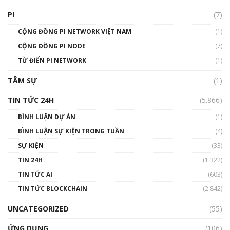
PI
(7)
CỘNG ĐỒNG PI NETWORK VIỆT NAM
(1)
CỘNG ĐỒNG PI NODE
(7)
TỪ ĐIỂN PI NETWORK
(1)
TÂM SỰ
(1)
TIN TỨC 24H
(5.866)
BÌNH LUẬN DỰ ÁN
(1)
BÌNH LUẬN SỰ KIỆN TRONG TUẦN
(4)
SỰ KIỆN
(33)
TIN 24H
(1.322)
TIN TỨC AI
(603)
TIN TỨC BLOCKCHAIN
(2.842)
UNCATEGORIZED
(55)
ỨNG DỤNG
(106)