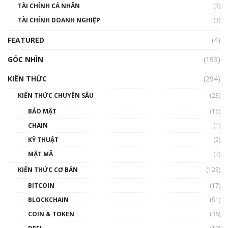
TÀI CHÍNH CÁ NHÂN
(3)
TÀI CHÍNH DOANH NGHIỆP
(3)
FEATURED
(4)
GÓC NHÌN
(193)
KIẾN THỨC
(294)
KIẾN THỨC CHUYÊN SÂU
(23)
BẢO MẬT
(15)
CHAIN
(1)
KỸ THUẬT
(2)
MẬT MÃ
(2)
KIẾN THỨC CƠ BẢN
(125)
BITCOIN
(17)
BLOCKCHAIN
(51)
COIN & TOKEN
(36)