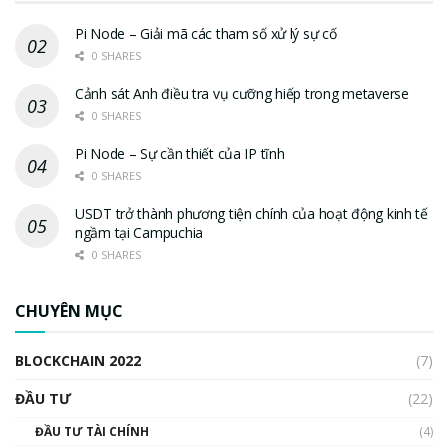
Pi Node – Giải mã các tham số xử lý sự cố
0 SHARES
Cảnh sát Anh điều tra vụ cưỡng hiếp trong metaverse
0 SHARES
Pi Node – Sự cần thiết của IP tĩnh
0 SHARES
USDT trở thành phương tiện chính của hoạt động kinh tế
ngầm tại Campuchia
0 SHARES
CHUYÊN MỤC
BLOCKCHAIN 2022
(7)
ĐẦU TƯ
(22)
ĐẦU TƯ TÀI CHÍNH
(4)