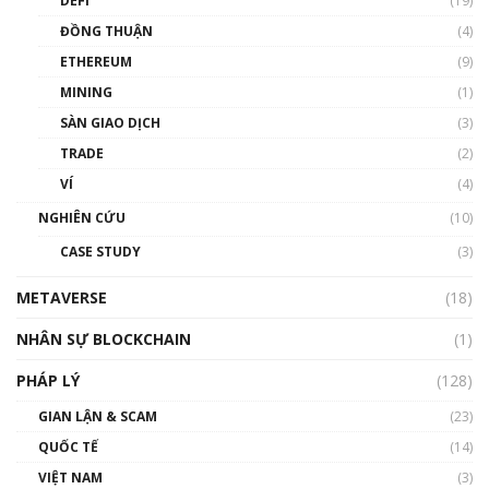
DEFI
(19)
ĐỒNG THUẬN
(4)
ETHEREUM
(9)
MINING
(1)
SÀN GIAO DỊCH
(3)
TRADE
(2)
VÍ
(4)
NGHIÊN CỨU
(10)
CASE STUDY
(3)
METAVERSE
(18)
NHÂN SỰ BLOCKCHAIN
(1)
PHÁP LÝ
(128)
GIAN LẬN & SCAM
(23)
QUỐC TẾ
(14)
VIỆT NAM
(3)