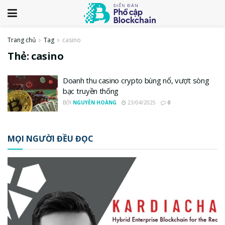
Trang chủ
Tag
casino
Thẻ:
casino
Doanh thu casino crypto bùng nổ, vượt sòng
bạc truyền thống
BỞI
NGUYỄN HOÀNG
23/04/2025
0
MỌI NGƯỜI ĐỀU ĐỌC