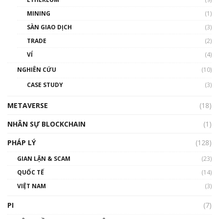
00:35:11
MINING
(1)
Talkshow 20: Biến động giá của tài sản truyền
SÀN GIAO DỊCH
(3)
thống & Crypto qua các cuộc chiến | Phổ cập
Blockchain
TRADE
(2)
01:34:46
VÍ
(4)
Talkshow 19: GameFi Việt Nam – Báo động
NGHIÊN CỨU
(10)
đỏ
CASE STUDY
(3)
01:24:45
METAVERSE
(18)
Talkshow18: Làn sóng tài năng Việt trở về từ
Silicon Valley - Sức bật mới cho Việt Nam
NHÂN SỰ BLOCKCHAIN
(1)
01:32:59
PHÁP LÝ
(128)
Talkshow17: Mùa đông Crypto – Chiếc khăn
GIAN LẬN & SCAM
gió ấm
(23)
01:40:40
QUỐC TẾ
(14)
VIỆT NAM
(3)
Talkshow 16: Làn sóng số tại Việt Nam và thế
giới
PI
(7)
01:49:30