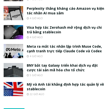
Perplexity thắng kháng cáo Amazon vụ kiện
tác nhân AI mua sắm
4 GIỜ AGO
Visa hợp tác Zerohash mở rộng dịch vụ chi
trả bằng stablecoin
4 GIỜ AGO
Meta ra mắt tác nhân lập trình Muse Code,
cạnh tranh trực tiếp Claude Code và Codex
4 GIỜ AGO
BNY bắt tay Galaxy triển khai dịch vụ đặt
cược tài sản mã hóa cho tổ chức
5 GIỜ AGO
Mỹ và Anh tái khẳng định hợp tác quản lý về
stablecoin
22 GIỜ AGO