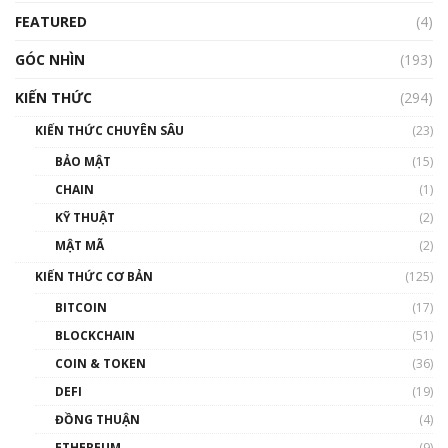
Blockchain
FEATURED
(4)
00:15:29
GÓC NHÌN
Nhìn lại năm 2022: Những nhân vật ảnh
(193)
hưởng nhất hệ sinh thái tiền mã hoá | Phổ
cập Blockchain
KIẾN THỨC
(294)
00:16:07
KIẾN THỨC CHUYÊN SÂU
(23)
Talkshow 27: Ranh giới giữa tầm ảnh hưởng
BẢO MẬT
(15)
và sự thao túng giá | Phổ cập Blockchain
CHAIN
(1)
01:35:05
KỸ THUẬT
(2)
Nhân sự tương lại ngành Blockchain Việt
MẬT MÃ
(2)
Nam | Phổ cập Blockchain
KIẾN THỨC CƠ BẢN
(125)
00:43:47
BITCOIN
(17)
Blockchain đang được ứng dụng ở Việt Nam
BLOCKCHAIN
(51)
như thể nào?
COIN & TOKEN
(36)
00:39:31
DEFI
(19)
Chìa khóa mở lối cơ hội trước các quĩ đầu tư |
ĐỒNG THUẬN
(4)
Phổ cập Blockchain
ETHEREUM
(9)