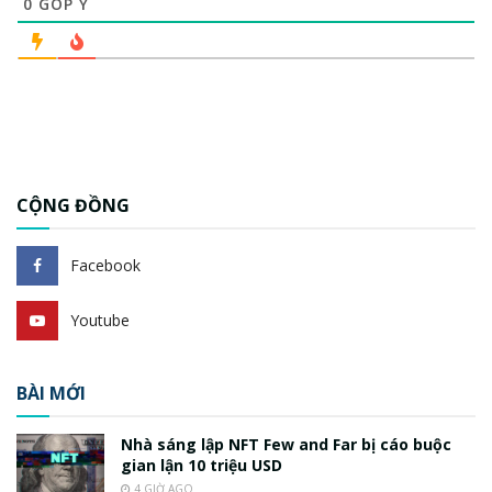
0
GÓP Ý
CỘNG ĐỒNG
Facebook
Youtube
BÀI MỚI
Nhà sáng lập NFT Few and Far bị cáo buộc
gian lận 10 triệu USD
4 GIỜ AGO