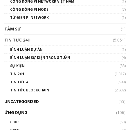
CỘNG ĐỒNG PI NETWORK VIỆT NAM
(1)
Talkshow 14: MemeCoin – Trò đùa tỷ đô
CỘNG ĐỒNG PI NODE
(7)
#phocapblockchain #PCB #meme
TỪ ĐIỂN PI NETWORK
(1)
01:29:26
TÂM SỰ
(1)
TIN TỨC 24H
(5.851)
BÌNH LUẬN DỰ ÁN
(1)
BÌNH LUẬN SỰ KIỆN TRONG TUẦN
(4)
SỰ KIỆN
(33)
TIN 24H
(1.317)
TIN TỨC AI
(599)
TIN TỨC BLOCKCHAIN
(2.832)
UNCATEGORIZED
(55)
ỨNG DỤNG
(106)
CBDC
(53)