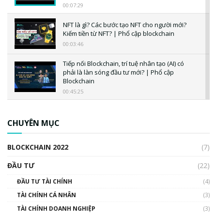
00:07:29
NFT là gì? Các bước tạo NFT cho người mới?
Kiếm tiền từ NFT? | Phổ cập blockchain
00:03:46
Tiếp nối Blockchain, trí tuệ nhân tạo (AI) có
phải là làn sóng đầu tư mới? | Phổ cập
Blockchain
00:45:25
CBDC là gì? Tổng quan về CBDC? Tại sao
ngân hàng trung ương lại quan trọng? | Phổ
CHUYÊN MỤC
cập Blockchain
00:04:38
BLOCKCHAIN 2022
(7)
Triển vọng nào cho Bitcoin. Thị trường liệu có
uptrend trong năm 2023? | Phổ cập
ĐẦU TƯ
(22)
Blockchain
ĐẦU TƯ TÀI CHÍNH
(4)
00:02:14
TÀI CHÍNH CÁ NHÂN
(3)
Nhìn lại năm 2022: Những sự kiện ảnh hưởng
TÀI CHÍNH DOANH NGHIỆP
đến hệ sinh thái tiền mã hoá | Phổ cập
(3)