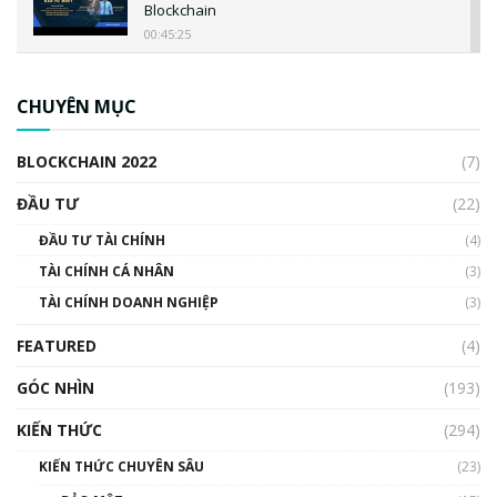
Blockchain
00:45:25
CBDC là gì? Tổng quan về CBDC? Tại sao
ngân hàng trung ương lại quan trọng? | Phổ
CHUYÊN MỤC
cập Blockchain
00:04:38
BLOCKCHAIN 2022
(7)
Triển vọng nào cho Bitcoin. Thị trường liệu có
uptrend trong năm 2023? | Phổ cập
ĐẦU TƯ
(22)
Blockchain
ĐẦU TƯ TÀI CHÍNH
(4)
00:02:14
TÀI CHÍNH CÁ NHÂN
(3)
Nhìn lại năm 2022: Những sự kiện ảnh hưởng
TÀI CHÍNH DOANH NGHIỆP
đến hệ sinh thái tiền mã hoá | Phổ cập
(3)
Blockchain
FEATURED
(4)
00:15:29
GÓC NHÌN
Nhìn lại năm 2022: Những nhân vật ảnh
(193)
hưởng nhất hệ sinh thái tiền mã hoá | Phổ
cập Blockchain
KIẾN THỨC
(294)
00:16:07
KIẾN THỨC CHUYÊN SÂU
(23)
Talkshow 27: Ranh giới giữa tầm ảnh hưởng