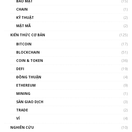
BẢO MẬT
(15)
và sự thao túng giá | Phổ cập Blockchain
CHAIN
(1)
01:35:05
KỸ THUẬT
(2)
Nhân sự tương lại ngành Blockchain Việt
MẬT MÃ
(2)
Nam | Phổ cập Blockchain
KIẾN THỨC CƠ BẢN
(125)
00:43:47
BITCOIN
(17)
Blockchain đang được ứng dụng ở Việt Nam
BLOCKCHAIN
(51)
như thể nào?
COIN & TOKEN
(36)
00:39:31
DEFI
(19)
Chìa khóa mở lối cơ hội trước các quĩ đầu tư |
ĐỒNG THUẬN
(4)
Phổ cập Blockchain
ETHEREUM
(9)
00:35:11
MINING
(1)
Talkshow 20: Biến động giá của tài sản truyền
SÀN GIAO DỊCH
(3)
thống & Crypto qua các cuộc chiến | Phổ cập
Blockchain
TRADE
(2)
01:34:46
VÍ
(4)
Talkshow 19: GameFi Việt Nam – Báo động
NGHIÊN CỨU
(10)
đỏ