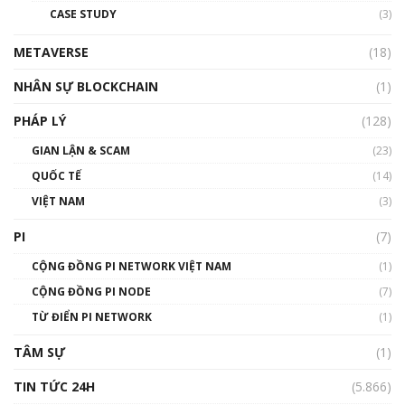
CASE STUDY
(3)
01:24:45
METAVERSE
(18)
Talkshow18: Làn sóng tài năng Việt trở về từ
Silicon Valley - Sức bật mới cho Việt Nam
NHÂN SỰ BLOCKCHAIN
(1)
01:32:59
PHÁP LÝ
(128)
Talkshow17: Mùa đông Crypto – Chiếc khăn
GIAN LẬN & SCAM
gió ấm
(23)
01:40:40
QUỐC TẾ
(14)
VIỆT NAM
(3)
Talkshow 16: Làn sóng số tại Việt Nam và thế
giới
PI
(7)
01:49:30
CỘNG ĐỒNG PI NETWORK VIỆT NAM
(1)
Talkshow 14: MemeCoin – Trò đùa tỷ đô
CỘNG ĐỒNG PI NODE
(7)
#phocapblockchain #PCB #meme
TỪ ĐIỂN PI NETWORK
(1)
01:29:26
TÂM SỰ
(1)
TIN TỨC 24H
(5.866)