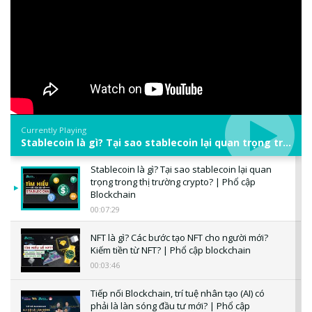
Currently Playing
Stablecoin là gì? Tại sao stablecoin lại quan trọng trong thị trường crypto? | Phổ cập Blockchain
Stablecoin là gì? Tại sao stablecoin lại quan
trọng trong thị trường crypto? | Phổ cập
Blockchain
00:07:29
NFT là gì? Các bước tạo NFT cho người mới?
Kiếm tiền từ NFT? | Phổ cập blockchain
00:03:46
Tiếp nối Blockchain, trí tuệ nhân tạo (AI) có
phải là làn sóng đầu tư mới? | Phổ cập