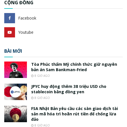
CỘNG ĐỒNG
Facebook
Youtube
BÀI MỚI
Tòa Phúc thẩm Mỹ chính thức giữ nguyên
bản án Sam Bankman-Fried
8 GIỜ AGO
JPYC huy động thêm 38 triệu USD cho
stablecoin bằng đồng yen
8 GIỜ AGO
FSA Nhật Bản yêu cầu các sàn giao dịch tài
sản mã hóa trì hoãn rút tiền để chống lừa
đảo
8 GIỜ AGO