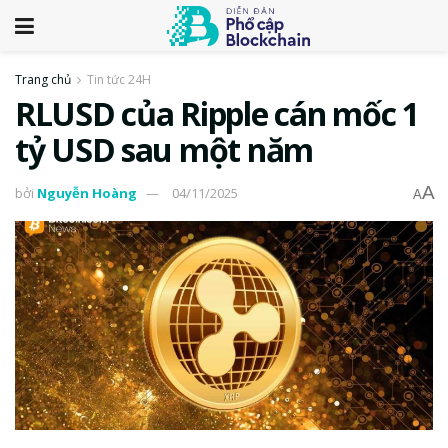
Trang chủ
Tin tức 24H
RLUSD của Ripple cán mốc 1
tỷ USD sau một năm
A
bởi
Nguyễn Hoàng
04/11/2025
A