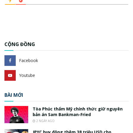
CỘNG ĐỒNG
Facebook
Youtube
BÀI MỚI
Tòa Phúc thẩm Mỹ chính thức giữ nguyên
bản án Sam Bankman-Fried
2 NGÀY AGO
JPYC huy động thêm 38 triệu USD cho