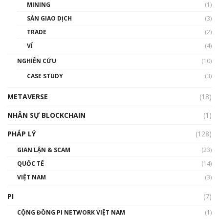
MINING
(1)
Talkshow 20: Biến động giá của tài sản truyền
SÀN GIAO DỊCH
(3)
thống & Crypto qua các cuộc chiến | Phổ cập
Blockchain
TRADE
(2)
01:34:46
VÍ
(4)
Talkshow 19: GameFi Việt Nam – Báo động
NGHIÊN CỨU
(10)
đỏ
CASE STUDY
(3)
01:24:45
METAVERSE
(18)
Talkshow18: Làn sóng tài năng Việt trở về từ
Silicon Valley - Sức bật mới cho Việt Nam
NHÂN SỰ BLOCKCHAIN
(1)
01:32:59
PHÁP LÝ
(128)
Talkshow17: Mùa đông Crypto – Chiếc khăn
GIAN LẬN & SCAM
gió ấm
(23)
01:40:40
QUỐC TẾ
(14)
VIỆT NAM
(3)
Talkshow 16: Làn sóng số tại Việt Nam và thế
giới
PI
(7)
01:49:30
CỘNG ĐỒNG PI NETWORK VIỆT NAM
(1)