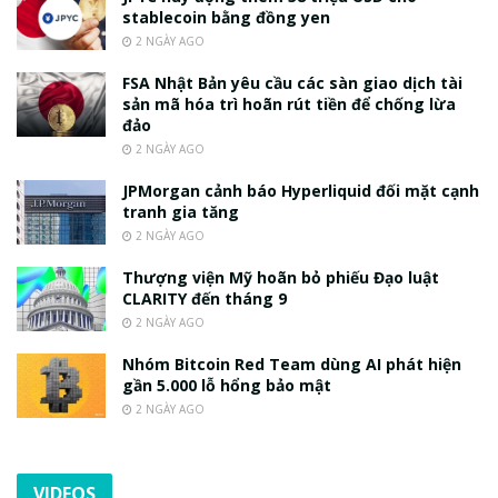
stablecoin bằng đồng yen
2 NGÀY AGO
FSA Nhật Bản yêu cầu các sàn giao dịch tài
sản mã hóa trì hoãn rút tiền để chống lừa
đảo
2 NGÀY AGO
JPMorgan cảnh báo Hyperliquid đối mặt cạnh
tranh gia tăng
2 NGÀY AGO
Thượng viện Mỹ hoãn bỏ phiếu Đạo luật
CLARITY đến tháng 9
2 NGÀY AGO
Nhóm Bitcoin Red Team dùng AI phát hiện
gần 5.000 lỗ hổng bảo mật
2 NGÀY AGO
VIDEOS