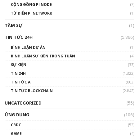
Talkshow 14: MemeCoin – Trò đùa tỷ đô
CỘNG ĐỒNG PI NODE
(7)
#phocapblockchain #PCB #meme
TỪ ĐIỂN PI NETWORK
(1)
01:29:26
TÂM SỰ
(1)
TIN TỨC 24H
(5.866)
BÌNH LUẬN DỰ ÁN
(1)
BÌNH LUẬN SỰ KIỆN TRONG TUẦN
(4)
SỰ KIỆN
(33)
TIN 24H
(1.322)
TIN TỨC AI
(603)
TIN TỨC BLOCKCHAIN
(2.842)
UNCATEGORIZED
(55)
ỨNG DỤNG
(106)
CBDC
(53)
GAME
(4)