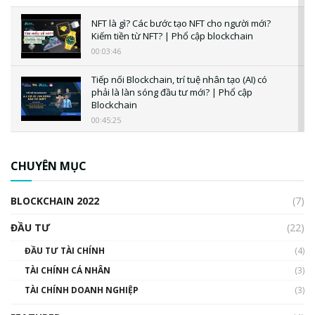
NFT là gì? Các bước tạo NFT cho người mới?
Kiếm tiền từ NFT? | Phổ cập blockchain
00:03:46
Tiếp nối Blockchain, trí tuệ nhân tạo (AI) có
phải là làn sóng đầu tư mới? | Phổ cập
Blockchain
00:45:25
CBDC là gì? Tổng quan về CBDC? Tại sao
ngân hàng trung ương lại quan trọng? | Phổ
CHUYÊN MỤC
cập Blockchain
00:04:38
BLOCKCHAIN 2022
(7)
Triển vọng nào cho Bitcoin. Thị trường liệu có
uptrend trong năm 2023? | Phổ cập
ĐẦU TƯ
(22)
Blockchain
ĐẦU TƯ TÀI CHÍNH
(4)
00:02:14
TÀI CHÍNH CÁ NHÂN
(3)
Nhìn lại năm 2022: Những sự kiện ảnh hưởng
TÀI CHÍNH DOANH NGHIỆP
đến hệ sinh thái tiền mã hoá | Phổ cập
(3)
Blockchain