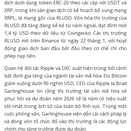
dịch dưới dạng token ERC-20 theo các cặp với USDT và
XRP, trong khi sàn giao dịch có kế hoạch bổ sung mạng
XRPL, là mạng gốc của RLUSD. Vốn hóa thị trường của
RLUSD đã tăng đáng kể kể từ năm ngoái, đạt đỉnh mới
1,4 tỷ USD theo dữ liệu từ Coingecko. Các thị trường
RLUSD mở trên Binance từ ngày 22 tháng 1, với hoạt
động giao dịch ban đầu bắt đầu theo cơ chế chỉ cho
phép nạp tiền.
Quan hệ đối tác Ripple và DXC xuất hiện trong bối cảnh
bất định gia tăng của ngành tài sản mã hóa. Dù Bitcoin
giảm xuống dưới 90 nghìn USD, CEO của Ripple là Brad
Garlinghouse tin rằng thị trường tài sản mã hóa sẽ
phục hồi và dự đoán năm 2026 sẽ là năm có hiệu suất
tốt nhất trong lịch sử của toàn bộ lĩnh vực. Trong một
cuộc phỏng vấn, Garlinghouse viện dẫn cải cách pháp lý
và dòng vốn tổ chức đổ vào thị trường là các động lực
chính cho tăng trưởng được dự đoán.