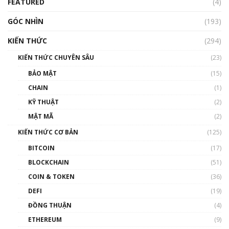
FEATURED
(4)
00:15:29
GÓC NHÌN
Nhìn lại năm 2022: Những nhân vật ảnh
(193)
hưởng nhất hệ sinh thái tiền mã hoá | Phổ
cập Blockchain
KIẾN THỨC
(294)
00:16:07
KIẾN THỨC CHUYÊN SÂU
(23)
Talkshow 27: Ranh giới giữa tầm ảnh hưởng
BẢO MẬT
(15)
và sự thao túng giá | Phổ cập Blockchain
CHAIN
(1)
01:35:05
KỸ THUẬT
(2)
Nhân sự tương lại ngành Blockchain Việt
MẬT MÃ
(2)
Nam | Phổ cập Blockchain
KIẾN THỨC CƠ BẢN
(125)
00:43:47
BITCOIN
(17)
Blockchain đang được ứng dụng ở Việt Nam
BLOCKCHAIN
(51)
như thể nào?
COIN & TOKEN
(36)
00:39:31
DEFI
(19)
Chìa khóa mở lối cơ hội trước các quĩ đầu tư |
ĐỒNG THUẬN
(4)
Phổ cập Blockchain
ETHEREUM
(9)
00:35:11