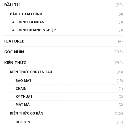
uptrend trong năm 2023? | Phổ cập
ĐẦU TƯ
(22)
Blockchain
ĐẦU TƯ TÀI CHÍNH
(4)
00:02:14
TÀI CHÍNH CÁ NHÂN
(3)
Nhìn lại năm 2022: Những sự kiện ảnh hưởng
TÀI CHÍNH DOANH NGHIỆP
đến hệ sinh thái tiền mã hoá | Phổ cập
(3)
Blockchain
FEATURED
(4)
00:15:29
GÓC NHÌN
Nhìn lại năm 2022: Những nhân vật ảnh
(193)
hưởng nhất hệ sinh thái tiền mã hoá | Phổ
cập Blockchain
KIẾN THỨC
(294)
00:16:07
KIẾN THỨC CHUYÊN SÂU
(23)
Talkshow 27: Ranh giới giữa tầm ảnh hưởng
BẢO MẬT
(15)
và sự thao túng giá | Phổ cập Blockchain
CHAIN
(1)
01:35:05
KỸ THUẬT
(2)
Nhân sự tương lại ngành Blockchain Việt
MẬT MÃ
(2)
Nam | Phổ cập Blockchain
KIẾN THỨC CƠ BẢN
(125)
00:43:47
BITCOIN
(17)
Blockchain đang được ứng dụng ở Việt Nam