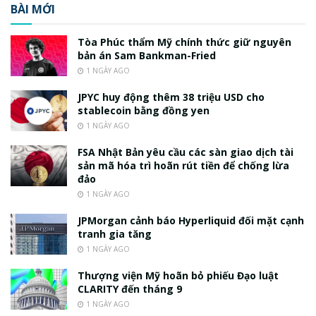
BÀI MỚI
Tòa Phúc thẩm Mỹ chính thức giữ nguyên
bản án Sam Bankman-Fried
1 NGÀY AGO
JPYC huy động thêm 38 triệu USD cho
stablecoin bằng đồng yen
1 NGÀY AGO
FSA Nhật Bản yêu cầu các sàn giao dịch tài
sản mã hóa trì hoãn rút tiền để chống lừa
đảo
1 NGÀY AGO
JPMorgan cảnh báo Hyperliquid đối mặt cạnh
tranh gia tăng
1 NGÀY AGO
Thượng viện Mỹ hoãn bỏ phiếu Đạo luật
CLARITY đến tháng 9
1 NGÀY AGO