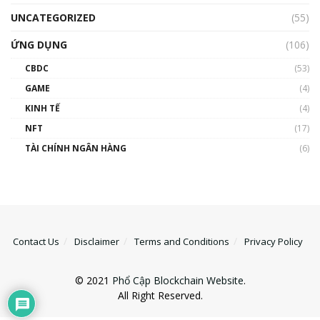
UNCATEGORIZED
(55)
ỨNG DỤNG
(106)
CBDC
(53)
GAME
(4)
KINH TẾ
(4)
NFT
(17)
TÀI CHÍNH NGÂN HÀNG
(6)
Contact Us
Disclaimer
Terms and Conditions
Privacy Policy
© 2021
Phổ Cập Blockchain Website
.
All Right Reserved.