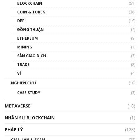
BLOCKCHAIN
(51)
như thể nào?
COIN & TOKEN
(36)
00:39:31
DEFI
(19)
Chìa khóa mở lối cơ hội trước các quĩ đầu tư |
ĐỒNG THUẬN
(4)
Phổ cập Blockchain
ETHEREUM
(9)
00:35:11
MINING
(1)
Talkshow 20: Biến động giá của tài sản truyền
SÀN GIAO DỊCH
(3)
thống & Crypto qua các cuộc chiến | Phổ cập
Blockchain
TRADE
(2)
01:34:46
VÍ
(4)
Talkshow 19: GameFi Việt Nam – Báo động
NGHIÊN CỨU
(10)
đỏ
CASE STUDY
(3)
01:24:45
METAVERSE
(18)
Talkshow18: Làn sóng tài năng Việt trở về từ
Silicon Valley - Sức bật mới cho Việt Nam
NHÂN SỰ BLOCKCHAIN
(1)
01:32:59
PHÁP LÝ
(128)
Talkshow17: Mùa đông Crypto – Chiếc khăn
GIAN LẬN & SCAM
gió ấm
(23)