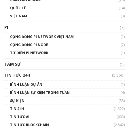
01:40:40
QUỐC TẾ
(14)
VIỆT NAM
(3)
Talkshow 16: Làn sóng số tại Việt Nam và thế
giới
PI
(7)
01:49:30
CỘNG ĐỒNG PI NETWORK VIỆT NAM
(1)
Talkshow 14: MemeCoin – Trò đùa tỷ đô
CỘNG ĐỒNG PI NODE
(7)
#phocapblockchain #PCB #meme
TỪ ĐIỂN PI NETWORK
(1)
01:29:26
TÂM SỰ
(1)
TIN TỨC 24H
(5.866)
BÌNH LUẬN DỰ ÁN
(1)
BÌNH LUẬN SỰ KIỆN TRONG TUẦN
(4)
SỰ KIỆN
(33)
TIN 24H
(1.322)
TIN TỨC AI
(603)
TIN TỨC BLOCKCHAIN
(2.842)