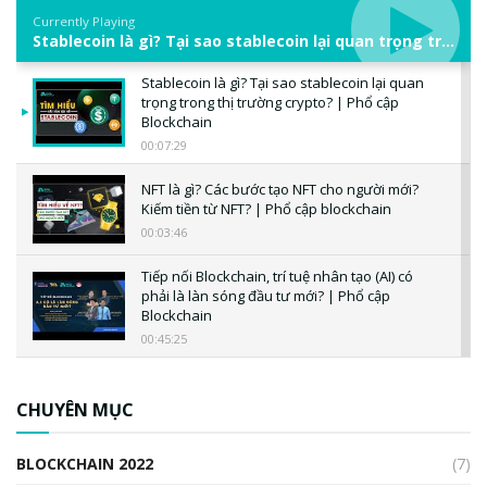
Currently Playing
Stablecoin là gì? Tại sao stablecoin lại quan trọng trong thị trường crypto? | Phổ cập Blockchain
Stablecoin là gì? Tại sao stablecoin lại quan
trọng trong thị trường crypto? | Phổ cập
Blockchain
00:07:29
NFT là gì? Các bước tạo NFT cho người mới?
Kiếm tiền từ NFT? | Phổ cập blockchain
00:03:46
Tiếp nối Blockchain, trí tuệ nhân tạo (AI) có
phải là làn sóng đầu tư mới? | Phổ cập
Blockchain
00:45:25
CBDC là gì? Tổng quan về CBDC? Tại sao
ngân hàng trung ương lại quan trọng? | Phổ
CHUYÊN MỤC
cập Blockchain
00:04:38
BLOCKCHAIN 2022
(7)
Triển vọng nào cho Bitcoin. Thị trường liệu có