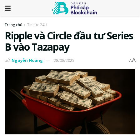
Trang chủ
Tin tức 24H
Ripple và Circle đầu tư Series
B vào Tazapay
A
bởi
Nguyễn Hoàng
28/08/2025
A