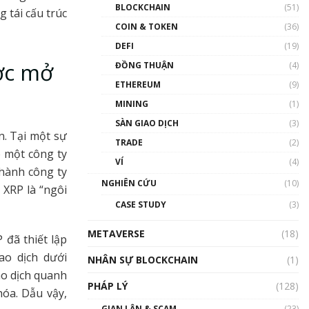
Nhân sự tương lại ngành
BLOCKCHAIN
(51)
 tái cấu trúc
Blockchain Việt Nam | Phổ
cập Blockchain
COIN & TOKEN
(36)
00:43:47
DEFI
(19)
ợc mở
ĐỒNG THUẬN
(4)
Blockchain đang được ứng
dụng ở Việt Nam như thể
ETHEREUM
(9)
nào?
MINING
(1)
00:39:31
SÀN GIAO DỊCH
(3)
Chìa khóa mở lối cơ hội
n. Tại một sự
TRADE
(2)
trước các quĩ đầu tư | Phổ
ó một công ty
cập Blockchain
VÍ
(4)
thành công ty
00:35:11
NGHIÊN CỨU
(10)
 XRP là “ngôi
Talkshow 20: Biến động
CASE STUDY
(3)
giá của tài sản truyền
thống & Crypto qua các
METAVERSE
cuộc chiến | Phổ cập
(18)
 đã thiết lập
Blockchain
ao dịch dưới
NHÂN SỰ BLOCKCHAIN
(1)
01:34:46
ao dịch quanh
PHÁP LÝ
(128)
Talkshow 19: GameFi Việt
hóa. Dẫu vậy,
Nam – Báo động đỏ
GIAN LẬN & SCAM
(23)