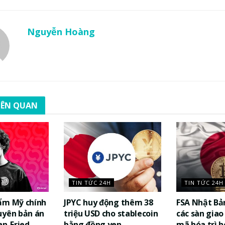
Nguyễn Hoàng
LIÊN QUAN
TIN TỨC 24H
TIN TỨC 24H
ẩm Mỹ chính
JPYC huy động thêm 38
FSA Nhật Bả
uyên bản án
triệu USD cho stablecoin
các sàn giao 
n-Fried
bằng đồng yen
mã hóa trì h