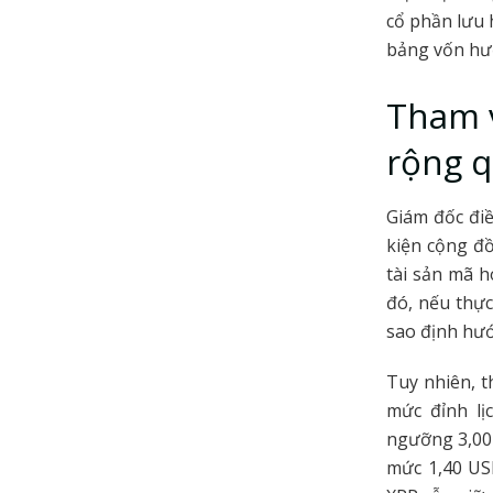
cổ phần lưu 
bảng vốn hướ
Tham v
rộng 
Giám đốc điề
kiện cộng đồ
tài sản mã h
đó, nếu thực
sao định hướ
Tuy nhiên, t
mức đỉnh lị
ngưỡng 3,00 
mức 1,40 USD