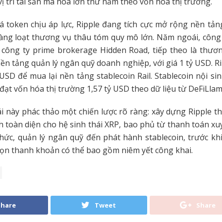
vị trí tài sản mã hóa lớn thứ năm theo vốn hóa thị trường.
á token chịu áp lực, Ripple đang tích cực mở rộng nền tả
ng loạt thương vụ thâu tóm quy mô lớn. Năm ngoái, công t
 công ty prime brokerage Hidden Road, tiếp theo là thươn
ền tảng quản lý ngân quỹ doanh nghiệp, với giá 1 tỷ USD. R
 USD để mua lại nền tảng stablecoin Rail. Stablecoin nội s
 đạt vốn hóa thị trường 1,57 tỷ USD theo dữ liệu từ DeFiLlam
i này phác thảo một chiến lược rõ ràng: xây dựng Ripple t
nh toàn diện cho hệ sinh thái XRP, bao phủ từ thanh toán xuy
chức, quản lý ngân quỹ đến phát hành stablecoin, trước khi
chọn thanh khoản có thể bao gồm niêm yết công khai.
Share
Tweet
Share