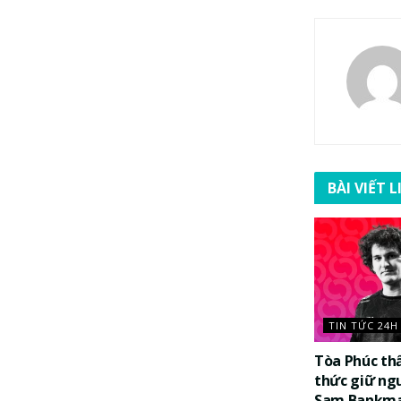
BÀI VIẾT 
TIN TỨC 24H
Tòa Phúc th
thức giữ ng
Sam Bankma