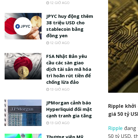
12 GIỜ AGO
JPYC huy động thêm
38 triệu USD cho
stablecoin bằng
đồng yen
12 GIỜ AGO
FSA Nhật Bản yêu
cầu các sàn giao
dịch tài sản mã hóa
trì hoãn rút tiền để
chống lừa đảo
13 GIỜ AGO
JPMorgan cảnh báo
Ripple khởi
Hyperliquid đối mặt
giá 50 tỷ U
cạnh tranh gia tăng
13 GIỜ AGO
Ripple
đang t
50 tỷ USD, 
Thượng viện Mỹ