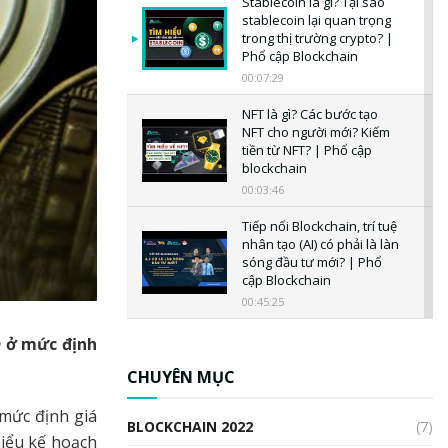
Stablecoin là gì? Tại sao
stablecoin lại quan trọng
trong thị trường crypto? |
Phổ cập Blockchain
00:07:29
NFT là gì? Các bước tạo
NFT cho người mới? Kiếm
tiền từ NFT? | Phổ cập
blockchain
00:03:46
Tiếp nối Blockchain, trí tuệ
nhân tạo (AI) có phải là làn
sóng đầu tư mới? | Phổ
cập Blockchain
00:45:25
CBDC là gì? Tổng quan về
D ở mức định
CBDC? Tại sao ngân hàng
trung ương lại quan trọng?
CHUYÊN MỤC
| Phổ cập Blockchain
 mức định giá
00:04:38
BLOCKCHAIN 2022
(7)
iểu kế hoạch