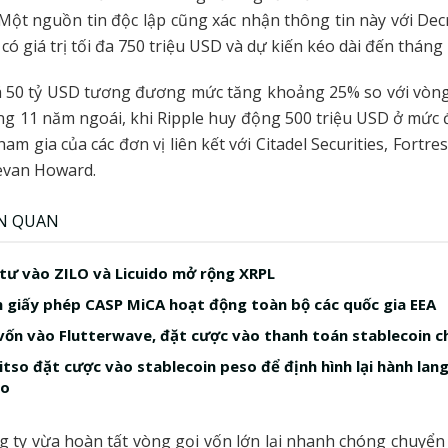
 Một nguồn tin độc lập cũng xác nhận thông tin này với De
 có giá trị tối đa 750 triệu USD và dự kiến kéo dài đến tháng
á 50 tỷ USD tương đương mức tăng khoảng 25% so với vòng
ng 11 năm ngoái, khi Ripple huy động 500 triệu USD ở mức đ
am gia của các đơn vị liên kết với Citadel Securities, Fortr
evan Howard.
ÊN QUAN
 tư vào ZILO và Licuido mở rộng XRPL
n giấy phép CASP MiCA hoạt động toàn bộ các quốc gia EEA
 vốn vào Flutterwave, đặt cược vào thanh toán stablecoin c
Bitso đặt cược vào stablecoin peso để định hình lại hành lan
co
g ty vừa hoàn tất vòng gọi vốn lớn lại nhanh chóng chuyển