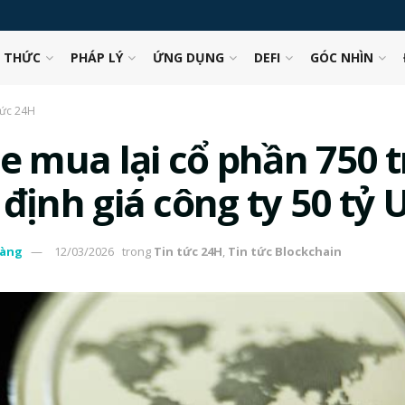
N THỨC
PHÁP LÝ
ỨNG DỤNG
DEFI
GÓC NHÌN
tức 24H
e mua lại cổ phần 750 t
định giá công ty 50 tỷ 
àng
12/03/2026
trong
Tin tức 24H
,
Tin tức Blockchain