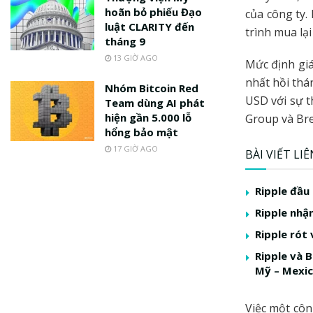
hoãn bỏ phiếu Đạo
của công ty.
luật CLARITY đến
trình mua lại
tháng 9
13 GIỜ AGO
Mức định gi
nhất hồi thá
Nhóm Bitcoin Red
USD với sự th
Team dùng AI phát
hiện gần 5.000 lỗ
Group và Br
hổng bảo mật
17 GIỜ AGO
BÀI VIẾT LI
Ripple đầu
Ripple nhậ
Ripple rót
Ripple và 
Mỹ – Mexi
Việc một côn