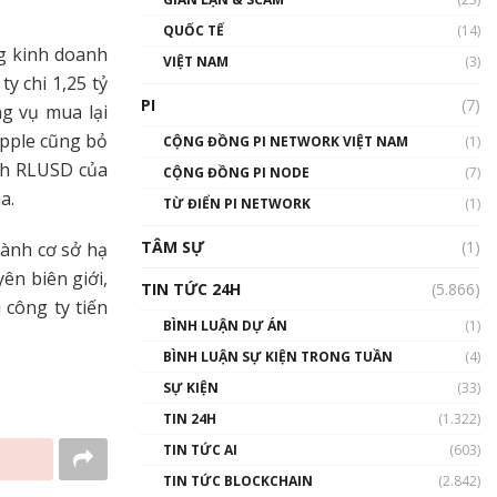
01:24:45
QUỐC TẾ
(14)
ng kinh doanh
Talkshow18: Làn sóng tài
VIỆT NAM
(3)
năng Việt trở về từ Silicon
y chi 1,25 tỷ
Valley - Sức bật mới cho
PI
(7)
g vụ mua lại
Việt Nam
ipple cũng bỏ
01:32:59
CỘNG ĐỒNG PI NETWORK VIỆT NAM
(1)
inh RLUSD của
CỘNG ĐỒNG PI NODE
(7)
Talkshow17: Mùa đông
a.
TỪ ĐIỂN PI NETWORK
Crypto – Chiếc khăn gió ấm
(1)
01:40:40
TÂM SỰ
(1)
hành cơ sở hạ
ên biên giới,
Talkshow 16: Làn sóng số
TIN TỨC 24H
(5.866)
tại Việt Nam và thế giới
 công ty tiến
01:49:30
BÌNH LUẬN DỰ ÁN
(1)
BÌNH LUẬN SỰ KIỆN TRONG TUẦN
(4)
Talkshow 14: MemeCoin –
Trò đùa tỷ đô
SỰ KIỆN
(33)
#phocapblockchain #PCB
TIN 24H
(1.322)
#meme
TIN TỨC AI
(603)
01:29:26
TIN TỨC BLOCKCHAIN
(2.842)