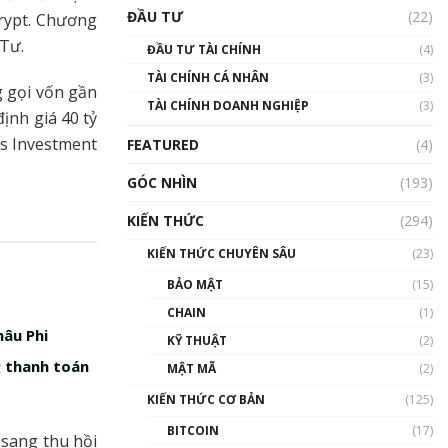
Triển vọng nào cho
ĐẦU TƯ
(22)
crypt. Chương
Bitcoin. Thị trường liệu có
uptrend trong năm 2023? |
 Tư.
ĐẦU TƯ TÀI CHÍNH
(4)
Phổ cập Blockchain
TÀI CHÍNH CÁ NHÂN
(3)
00:02:14
 gọi vốn gần
TÀI CHÍNH DOANH NGHIỆP
(3)
Nhìn lại năm 2022: Những
ịnh giá 40 tỷ
sự kiện ảnh hưởng đến hệ
ess Investment
FEATURED
(4)
sinh thái tiền mã hoá |
Phổ cập Blockchain
GÓC NHÌN
(193)
00:15:29
KIẾN THỨC
(294)
Nhìn lại năm 2022: Những
nhân vật ảnh hưởng nhất
KIẾN THỨC CHUYÊN SÂU
(23)
hệ sinh thái tiền mã hoá |
Phổ cập Blockchain
BẢO MẬT
(15)
00:16:07
CHAIN
(1)
hâu Phi
Talkshow 27: Ranh giới
KỸ THUẬT
(2)
giữa tầm ảnh hưởng và sự
g thanh toán
MẬT MÃ
(2)
thao túng giá | Phổ cập
Blockchain
KIẾN THỨC CƠ BẢN
(125)
01:35:05
BITCOIN
(17)
 sang thu hồi