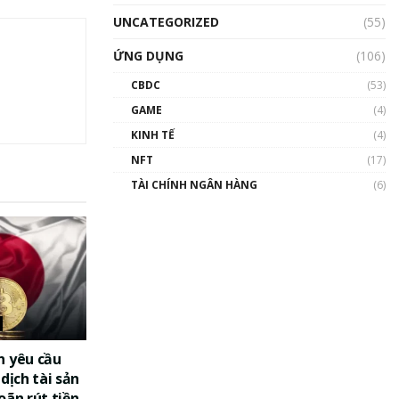
UNCATEGORIZED
(55)
ỨNG DỤNG
(106)
CBDC
(53)
GAME
(4)
KINH TẾ
(4)
NFT
(17)
TÀI CHÍNH NGÂN HÀNG
(6)
n yêu cầu
dịch tài sản
oãn rút tiền