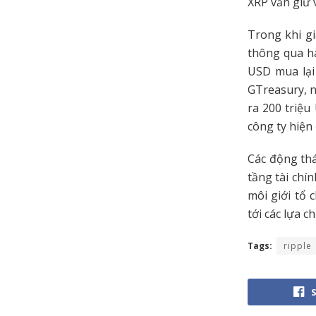
XRP vẫn giữ 
Trong khi gi
thông qua hà
USD mua lại
GTreasury, n
ra 200 triệu
công ty hiện
Các động thá
tầng tài chí
môi giới tổ 
tới các lựa 
Tags:
ripple