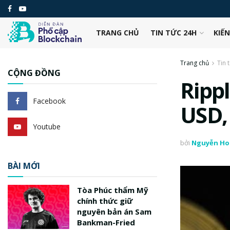
TRANG CHỦ
TIN TỨC 24H
KIẾ
Trang chủ
Tin 
CỘNG ĐỒNG
Rippl
Facebook
USD, 
Youtube
bởi
Nguyễn Ho
BÀI MỚI
Tòa Phúc thẩm Mỹ
chính thức giữ
nguyên bản án Sam
Bankman-Fried