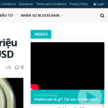
Contact Us
Disclaimer
Terms and Conditions
Privacy Policy
Login
ĐẦU TƯ
NHÂN SỰ BLOCKCHAIN
VIDEOS
riệu
USD
0
A
A
Currently Playing
Stablecoin là gì? Tại sao stablecoin lại quan trọng trong thị trường crypto? | Phổ cập Blockchain