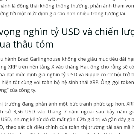
hành là động thái không thông thường, phản ánh tham vọng
ng tới một mức định giá cao hơn nhiều trong tương lai.
ọng nghìn tỷ USD và chiến lư
qua thâu tóm
u hành Brad Garlinghouse không che giấu mục tiêu dài hạ
ng XRP trên nền tảng X vào tháng Hai, ông cho rằng sẽ c
óa đạt mức định giá nghìn tỷ USD và Ripple có cơ hội trở 
 hiện tốt cùng với toàn bộ hệ sinh thái XRP. Ông gọi token
ng” của công ty.
hị trường đang phản ánh một bức tranh phức tạp hơn. XRP
ch sử 3,56 USD vào tháng 7 năm ngoái sau bảy năm gi
USD, nhưng kể từ đó đã mất gần 62% giá trị và gần đây gi
, theo sát đà điều chỉnh của toàn thị trường tài sản mã 