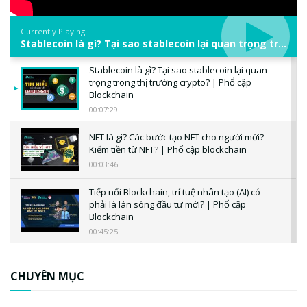
Currently Playing
Stablecoin là gì? Tại sao stablecoin lại quan trọng trong thị trường crypto? | Phổ cập Blockchain
Stablecoin là gì? Tại sao stablecoin lại quan
trọng trong thị trường crypto? | Phổ cập
Blockchain
00:07:29
NFT là gì? Các bước tạo NFT cho người mới?
Kiếm tiền từ NFT? | Phổ cập blockchain
00:03:46
Tiếp nối Blockchain, trí tuệ nhân tạo (AI) có
phải là làn sóng đầu tư mới? | Phổ cập
Blockchain
00:45:25
CBDC là gì? Tổng quan về CBDC? Tại sao
ngân hàng trung ương lại quan trọng? | Phổ
CHUYÊN MỤC
cập Blockchain
00:04:38