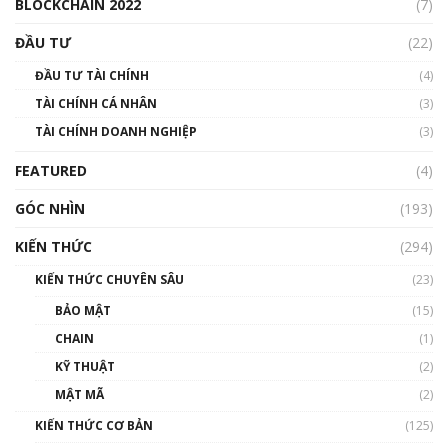
BLOCKCHAIN 2022
(7)
Triển vọng nào cho Bitcoin. Thị trường liệu có
uptrend trong năm 2023? | Phổ cập
ĐẦU TƯ
(22)
Blockchain
ĐẦU TƯ TÀI CHÍNH
(4)
00:02:14
TÀI CHÍNH CÁ NHÂN
(3)
Nhìn lại năm 2022: Những sự kiện ảnh hưởng
TÀI CHÍNH DOANH NGHIỆP
đến hệ sinh thái tiền mã hoá | Phổ cập
(3)
Blockchain
FEATURED
(4)
00:15:29
GÓC NHÌN
Nhìn lại năm 2022: Những nhân vật ảnh
(193)
hưởng nhất hệ sinh thái tiền mã hoá | Phổ
cập Blockchain
KIẾN THỨC
(294)
00:16:07
KIẾN THỨC CHUYÊN SÂU
(23)
Talkshow 27: Ranh giới giữa tầm ảnh hưởng
BẢO MẬT
(15)
và sự thao túng giá | Phổ cập Blockchain
CHAIN
(1)
01:35:05
KỸ THUẬT
(2)
Nhân sự tương lại ngành Blockchain Việt
MẬT MÃ
(2)
Nam | Phổ cập Blockchain
KIẾN THỨC CƠ BẢN
(125)
00:43:47