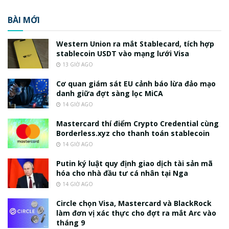
BÀI MỚI
Western Union ra mắt Stablecard, tích hợp
stablecoin USDT vào mạng lưới Visa
13 GIỜ AGO
Cơ quan giám sát EU cảnh báo lừa đảo mạo
danh giữa đợt sàng lọc MiCA
14 GIỜ AGO
Mastercard thí điểm Crypto Credential cùng
Borderless.xyz cho thanh toán stablecoin
14 GIỜ AGO
Putin ký luật quy định giao dịch tài sản mã
hóa cho nhà đầu tư cá nhân tại Nga
14 GIỜ AGO
Circle chọn Visa, Mastercard và BlackRock
làm đơn vị xác thực cho đợt ra mắt Arc vào
tháng 9