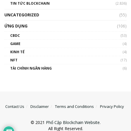
TIN TỨC BLOCKCHAIN
(2.836)
UNCATEGORIZED
(55)
ỨNG DỤNG
(106)
CBDC
(53)
GAME
(4)
KINH TẾ
(4)
NFT
(17)
TÀI CHÍNH NGÂN HÀNG
(6)
Contact Us
Disclaimer
Terms and Conditions
Privacy Policy
© 2021
Phổ Cập Blockchain Website
.
All Right Reserved.