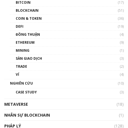
BITCOIN
(17)
Blockchain đang được ứng dụng ở Việt Nam
BLOCKCHAIN
(51)
như thể nào?
COIN & TOKEN
(36)
00:39:31
DEFI
(19)
Chìa khóa mở lối cơ hội trước các quĩ đầu tư |
ĐỒNG THUẬN
(4)
Phổ cập Blockchain
ETHEREUM
(9)
00:35:11
MINING
(1)
Talkshow 20: Biến động giá của tài sản truyền
SÀN GIAO DỊCH
(3)
thống & Crypto qua các cuộc chiến | Phổ cập
Blockchain
TRADE
(2)
01:34:46
VÍ
(4)
Talkshow 19: GameFi Việt Nam – Báo động
NGHIÊN CỨU
(10)
đỏ
CASE STUDY
(3)
01:24:45
METAVERSE
(18)
Talkshow18: Làn sóng tài năng Việt trở về từ
Silicon Valley - Sức bật mới cho Việt Nam
NHÂN SỰ BLOCKCHAIN
(1)
01:32:59
PHÁP LÝ
(128)