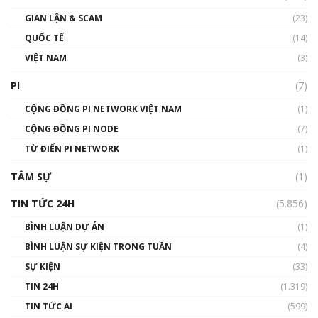
Talkshow17: Mùa đông Crypto – Chiếc khăn
GIAN LẬN & SCAM
gió ấm
(23)
01:40:40
QUỐC TẾ
(14)
VIỆT NAM
(3)
Talkshow 16: Làn sóng số tại Việt Nam và thế
giới
PI
(7)
01:49:30
CỘNG ĐỒNG PI NETWORK VIỆT NAM
(1)
Talkshow 14: MemeCoin – Trò đùa tỷ đô
CỘNG ĐỒNG PI NODE
(7)
#phocapblockchain #PCB #meme
TỪ ĐIỂN PI NETWORK
(1)
01:29:26
TÂM SỰ
(1)
TIN TỨC 24H
(5.856)
BÌNH LUẬN DỰ ÁN
(1)
BÌNH LUẬN SỰ KIỆN TRONG TUẦN
(4)
SỰ KIỆN
(33)
TIN 24H
(1.319)
TIN TỨC AI
(599)