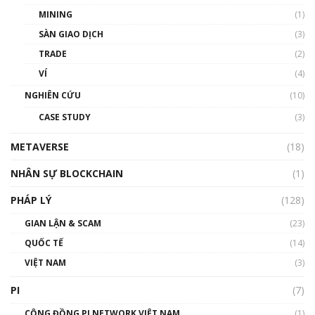
MINING
(1)
Talkshow 20: Biến động giá của tài sản truyền
SÀN GIAO DỊCH
(3)
thống & Crypto qua các cuộc chiến | Phổ cập
Blockchain
TRADE
(2)
01:34:46
VÍ
(4)
Talkshow 19: GameFi Việt Nam – Báo động
NGHIÊN CỨU
(10)
đỏ
CASE STUDY
(3)
01:24:45
METAVERSE
(18)
Talkshow18: Làn sóng tài năng Việt trở về từ
Silicon Valley - Sức bật mới cho Việt Nam
NHÂN SỰ BLOCKCHAIN
(1)
01:32:59
PHÁP LÝ
(128)
Talkshow17: Mùa đông Crypto – Chiếc khăn
GIAN LẬN & SCAM
gió ấm
(23)
01:40:40
QUỐC TẾ
(14)
VIỆT NAM
(3)
Talkshow 16: Làn sóng số tại Việt Nam và thế
giới
PI
(7)
01:49:30
CỘNG ĐỒNG PI NETWORK VIỆT NAM
(1)