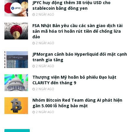
JPYC huy động thêm 38 triệu USD cho
stablecoin bằng đồng yen
2 NGÀY AGO
FSA Nhật Bản yêu cầu các sàn giao dịch tài
sản mã hóa trì hoãn rút tiền để chống lừa
đảo
2 NGÀY AGO
JPMorgan cảnh báo Hyperliquid đối mặt cạnh
tranh gia tăng
2 NGÀY AGO
Thượng viện Mỹ hoãn bỏ phiếu Đạo luật
CLARITY đến tháng 9
2 NGÀY AGO
Nhóm Bitcoin Red Team dùng AI phát hiện
gần 5.000 lỗ hổng bảo mật
2 NGÀY AGO