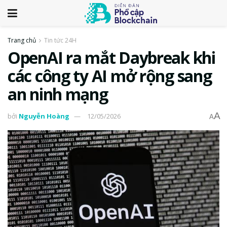
Trang chủ
Tin tức 24H
OpenAI ra mắt Daybreak khi
các công ty AI mở rộng sang
an ninh mạng
A
bởi
Nguyễn Hoàng
12/05/2026
A