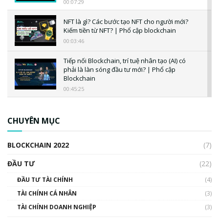
00:07:29
NFT là gì? Các bước tạo NFT cho người mới?
Kiếm tiền từ NFT? | Phổ cập blockchain
00:03:46
Tiếp nối Blockchain, trí tuệ nhân tạo (AI) có
phải là làn sóng đầu tư mới? | Phổ cập
Blockchain
00:45:25
CBDC là gì? Tổng quan về CBDC? Tại sao
ngân hàng trung ương lại quan trọng? | Phổ
CHUYÊN MỤC
cập Blockchain
00:04:38
BLOCKCHAIN 2022
(7)
Triển vọng nào cho Bitcoin. Thị trường liệu có
uptrend trong năm 2023? | Phổ cập
ĐẦU TƯ
(22)
Blockchain
ĐẦU TƯ TÀI CHÍNH
(4)
00:02:14
TÀI CHÍNH CÁ NHÂN
(3)
Nhìn lại năm 2022: Những sự kiện ảnh hưởng
TÀI CHÍNH DOANH NGHIỆP
đến hệ sinh thái tiền mã hoá | Phổ cập
(3)
Blockchain