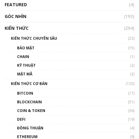
FEATURED
(4)
00:15:29
GÓC NHÌN
Nhìn lại năm 2022: Những nhân vật ảnh
(193)
hưởng nhất hệ sinh thái tiền mã hoá | Phổ
cập Blockchain
KIẾN THỨC
(294)
00:16:07
KIẾN THỨC CHUYÊN SÂU
(23)
Talkshow 27: Ranh giới giữa tầm ảnh hưởng
BẢO MẬT
(15)
và sự thao túng giá | Phổ cập Blockchain
CHAIN
(1)
01:35:05
KỸ THUẬT
(2)
Nhân sự tương lại ngành Blockchain Việt
MẬT MÃ
(2)
Nam | Phổ cập Blockchain
KIẾN THỨC CƠ BẢN
(125)
00:43:47
BITCOIN
(17)
Blockchain đang được ứng dụng ở Việt Nam
BLOCKCHAIN
(51)
như thể nào?
COIN & TOKEN
(36)
00:39:31
DEFI
(19)
Chìa khóa mở lối cơ hội trước các quĩ đầu tư |
ĐỒNG THUẬN
(4)
Phổ cập Blockchain
ETHEREUM
(9)
00:35:11