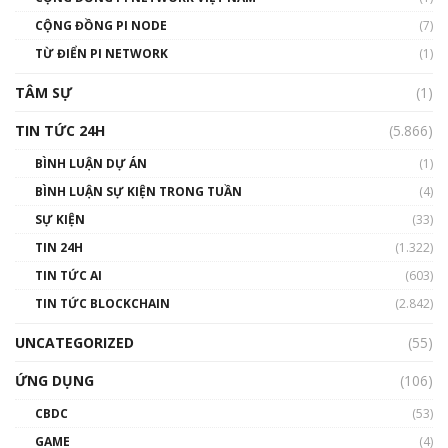
Talkshow 14: MemeCoin – Trò đùa tỷ đô
CỘNG ĐỒNG PI NODE
(7)
#phocapblockchain #PCB #meme
TỪ ĐIỂN PI NETWORK
(1)
01:29:26
TÂM SỰ
(1)
TIN TỨC 24H
(5.866)
BÌNH LUẬN DỰ ÁN
(1)
BÌNH LUẬN SỰ KIỆN TRONG TUẦN
(4)
SỰ KIỆN
(33)
TIN 24H
(1.322)
TIN TỨC AI
(603)
TIN TỨC BLOCKCHAIN
(2.842)
UNCATEGORIZED
(55)
ỨNG DỤNG
(106)
CBDC
(53)
GAME
(4)