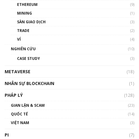
ETHEREUM
(9)
00:35:11
MINING
(1)
Talkshow 20: Biến động giá của tài sản truyền
SÀN GIAO DỊCH
(3)
thống & Crypto qua các cuộc chiến | Phổ cập
Blockchain
TRADE
(2)
01:34:46
VÍ
(4)
Talkshow 19: GameFi Việt Nam – Báo động
NGHIÊN CỨU
(10)
đỏ
CASE STUDY
(3)
01:24:45
METAVERSE
(18)
Talkshow18: Làn sóng tài năng Việt trở về từ
Silicon Valley - Sức bật mới cho Việt Nam
NHÂN SỰ BLOCKCHAIN
(1)
01:32:59
PHÁP LÝ
(128)
Talkshow17: Mùa đông Crypto – Chiếc khăn
GIAN LẬN & SCAM
gió ấm
(23)
01:40:40
QUỐC TẾ
(14)
VIỆT NAM
(3)
Talkshow 16: Làn sóng số tại Việt Nam và thế
giới
PI
(7)
01:49:30