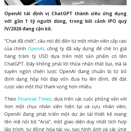
OpenAI tái định vị ChatGPT thành siêu ứng dụng
với gần 1 tỷ người dùng, trong bối cảnh IPO quý
IV/2026 đang cận kề.
“Chat đã chết”, câu nói đó đến từ một nhân viên cấp cao
của chính
OpenAI
, công ty đã xây dựng đế chế trị giá
hàng trăm tỷ USD dựa trên một sản phẩm có tên
ChatGPT. Đây không phải lời thừa nhận thất bại, mà là
tuyên ngôn chiến lược: OpenAI đang chuẩn bị từ bỏ
định dạng hộp hỏi đáp vốn đưa họ lên đỉnh, để đặt
cược vào một thứ tham vọng hơn nhiều.
Theo
Financial Times
, dựa trên các cuộc phỏng vấn với
hơn một chục nhân viên hiện tại và cựu nhân viên,
OpenAI đang phát triển một dự án tái thiết kế mang
tên mã nội bộ “Aria”, một giao diện duy nhất tích hợp
lập trình, tự động hóa tác vụ, tạo hình ảnh và các ứng