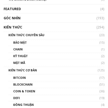
Blockchain
FEATURED
(4)
00:15:29
GÓC NHÌN
Nhìn lại năm 2022: Những nhân vật ảnh
(193)
hưởng nhất hệ sinh thái tiền mã hoá | Phổ
cập Blockchain
KIẾN THỨC
(294)
00:16:07
KIẾN THỨC CHUYÊN SÂU
(23)
Talkshow 27: Ranh giới giữa tầm ảnh hưởng
BẢO MẬT
(15)
và sự thao túng giá | Phổ cập Blockchain
CHAIN
(1)
01:35:05
KỸ THUẬT
(2)
Nhân sự tương lại ngành Blockchain Việt
MẬT MÃ
(2)
Nam | Phổ cập Blockchain
KIẾN THỨC CƠ BẢN
(125)
00:43:47
BITCOIN
(17)
Blockchain đang được ứng dụng ở Việt Nam
BLOCKCHAIN
(51)
như thể nào?
COIN & TOKEN
(36)
00:39:31
DEFI
(19)
Chìa khóa mở lối cơ hội trước các quĩ đầu tư |
ĐỒNG THUẬN
(4)
Phổ cập Blockchain