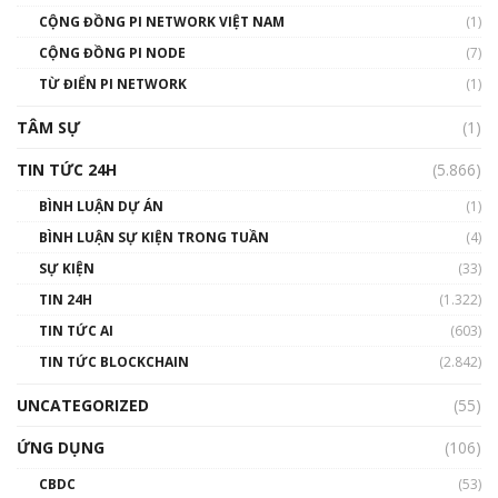
CỘNG ĐỒNG PI NETWORK VIỆT NAM
(1)
Talkshow 14: MemeCoin – Trò đùa tỷ đô
CỘNG ĐỒNG PI NODE
(7)
#phocapblockchain #PCB #meme
TỪ ĐIỂN PI NETWORK
(1)
01:29:26
TÂM SỰ
(1)
TIN TỨC 24H
(5.866)
BÌNH LUẬN DỰ ÁN
(1)
BÌNH LUẬN SỰ KIỆN TRONG TUẦN
(4)
SỰ KIỆN
(33)
TIN 24H
(1.322)
TIN TỨC AI
(603)
TIN TỨC BLOCKCHAIN
(2.842)
UNCATEGORIZED
(55)
ỨNG DỤNG
(106)
CBDC
(53)