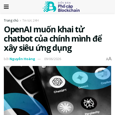
Trang chủ
Tin tức 24H
OpenAI muốn khai tử
chatbot của chính mình để
xây siêu ứng dụng
A
bởi
Nguyễn Hoàng
09/06/2026
A