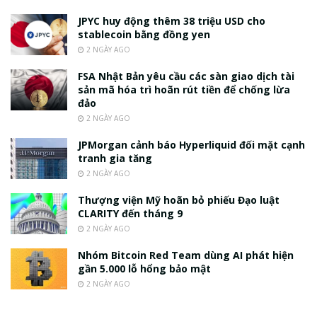
JPYC huy động thêm 38 triệu USD cho
stablecoin bằng đồng yen
2 NGÀY AGO
FSA Nhật Bản yêu cầu các sàn giao dịch tài
sản mã hóa trì hoãn rút tiền để chống lừa
đảo
2 NGÀY AGO
JPMorgan cảnh báo Hyperliquid đối mặt cạnh
tranh gia tăng
2 NGÀY AGO
Thượng viện Mỹ hoãn bỏ phiếu Đạo luật
CLARITY đến tháng 9
2 NGÀY AGO
Nhóm Bitcoin Red Team dùng AI phát hiện
gần 5.000 lỗ hổng bảo mật
2 NGÀY AGO