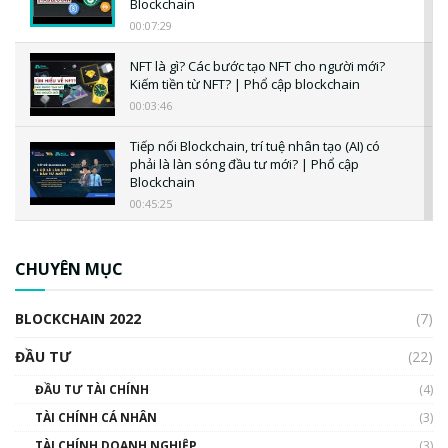
Blockchain
00:07:29
NFT là gì? Các bước tạo NFT cho người mới?
Kiếm tiền từ NFT? | Phổ cập blockchain
00:03:46
Tiếp nối Blockchain, trí tuệ nhân tạo (AI) có
phải là làn sóng đầu tư mới? | Phổ cập
Blockchain
00:45:25
CBDC là gì? Tổng quan về CBDC? Tại sao
ngân hàng trung ương lại quan trọng? | Phổ
CHUYÊN MỤC
cập Blockchain
00:04:38
BLOCKCHAIN 2022
(7)
Triển vọng nào cho Bitcoin. Thị trường liệu có
uptrend trong năm 2023? | Phổ cập
ĐẦU TƯ
(22)
Blockchain
ĐẦU TƯ TÀI CHÍNH
(4)
00:02:14
TÀI CHÍNH CÁ NHÂN
(3)
Nhìn lại năm 2022: Những sự kiện ảnh hưởng
TÀI CHÍNH DOANH NGHIỆP
đến hệ sinh thái tiền mã hoá | Phổ cập
(3)