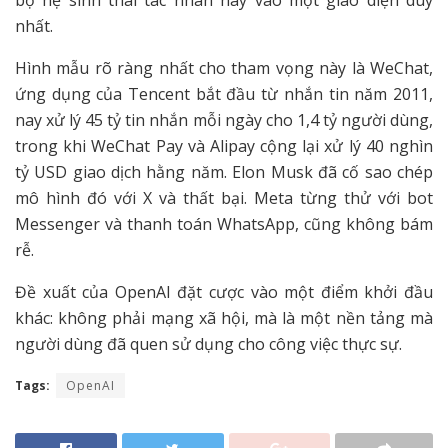
bộ hệ sinh thái tác nhân này vào một giao diện duy
nhất.
Hình mẫu rõ ràng nhất cho tham vọng này là WeChat,
ứng dụng của Tencent bắt đầu từ nhắn tin năm 2011,
nay xử lý 45 tỷ tin nhắn mỗi ngày cho 1,4 tỷ người dùng,
trong khi WeChat Pay và Alipay cộng lại xử lý 40 nghìn
tỷ USD giao dịch hằng năm. Elon Musk đã cố sao chép
mô hình đó với X và thất bại. Meta từng thử với bot
Messenger và thanh toán WhatsApp, cũng không bám
rễ.
Đề xuất của OpenAI đặt cược vào một điểm khởi đầu
khác: không phải mạng xã hội, mà là một nền tảng mà
người dùng đã quen sử dụng cho công việc thực sự.
Tags:
OpenAI