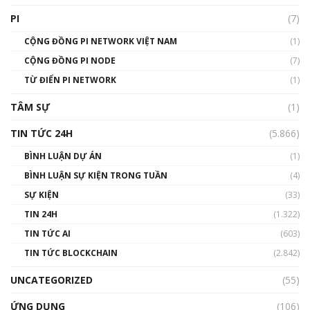
giới
PI
(7)
01:49:30
CỘNG ĐỒNG PI NETWORK VIỆT NAM
(1)
Talkshow 14: MemeCoin – Trò đùa tỷ đô
CỘNG ĐỒNG PI NODE
(7)
#phocapblockchain #PCB #meme
TỪ ĐIỂN PI NETWORK
(1)
01:29:26
TÂM SỰ
(1)
TIN TỨC 24H
(5.866)
BÌNH LUẬN DỰ ÁN
(1)
BÌNH LUẬN SỰ KIỆN TRONG TUẦN
(4)
SỰ KIỆN
(33)
TIN 24H
(1.322)
TIN TỨC AI
(603)
TIN TỨC BLOCKCHAIN
(2.842)
UNCATEGORIZED
(55)
ỨNG DỤNG
(106)