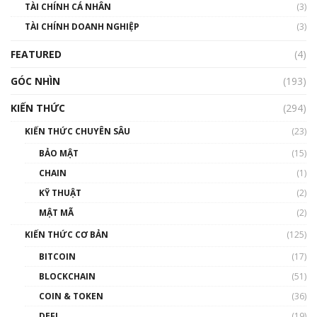
TÀI CHÍNH CÁ NHÂN
(3)
Nhìn lại năm 2022: Những sự kiện ảnh hưởng
TÀI CHÍNH DOANH NGHIỆP
đến hệ sinh thái tiền mã hoá | Phổ cập
(3)
Blockchain
FEATURED
(4)
00:15:29
GÓC NHÌN
Nhìn lại năm 2022: Những nhân vật ảnh
(193)
hưởng nhất hệ sinh thái tiền mã hoá | Phổ
cập Blockchain
KIẾN THỨC
(294)
00:16:07
KIẾN THỨC CHUYÊN SÂU
(23)
Talkshow 27: Ranh giới giữa tầm ảnh hưởng
BẢO MẬT
(15)
và sự thao túng giá | Phổ cập Blockchain
CHAIN
(1)
01:35:05
KỸ THUẬT
(2)
Nhân sự tương lại ngành Blockchain Việt
MẬT MÃ
(2)
Nam | Phổ cập Blockchain
KIẾN THỨC CƠ BẢN
(125)
00:43:47
BITCOIN
(17)
Blockchain đang được ứng dụng ở Việt Nam
BLOCKCHAIN
(51)
như thể nào?
COIN & TOKEN
(36)
00:39:31
DEFI
(19)