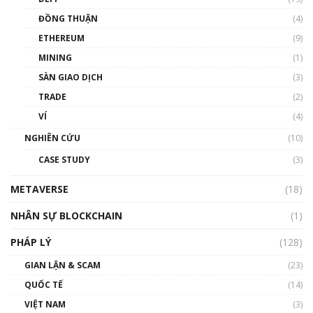
Chìa khóa mở lối cơ hội trước các quĩ đầu tư |
ĐỒNG THUẬN
(4)
Phổ cập Blockchain
ETHEREUM
(9)
00:35:11
MINING
(1)
Talkshow 20: Biến động giá của tài sản truyền
SÀN GIAO DỊCH
(3)
thống & Crypto qua các cuộc chiến | Phổ cập
Blockchain
TRADE
(2)
01:34:46
VÍ
(4)
Talkshow 19: GameFi Việt Nam – Báo động
NGHIÊN CỨU
(10)
đỏ
CASE STUDY
(3)
01:24:45
METAVERSE
(18)
Talkshow18: Làn sóng tài năng Việt trở về từ
Silicon Valley - Sức bật mới cho Việt Nam
NHÂN SỰ BLOCKCHAIN
(1)
01:32:59
PHÁP LÝ
(128)
Talkshow17: Mùa đông Crypto – Chiếc khăn
GIAN LẬN & SCAM
gió ấm
(23)
01:40:40
QUỐC TẾ
(14)
VIỆT NAM
(3)
Talkshow 16: Làn sóng số tại Việt Nam và thế