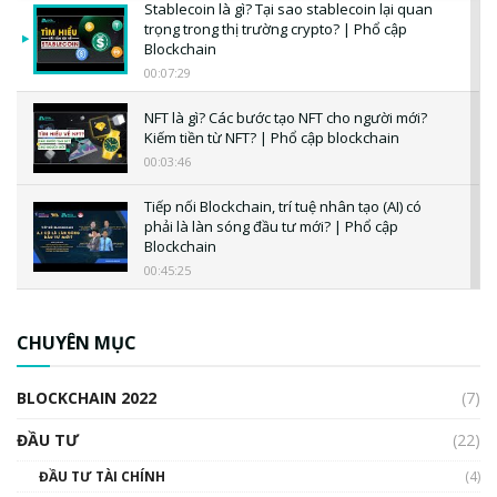
Stablecoin là gì? Tại sao stablecoin lại quan
trọng trong thị trường crypto? | Phổ cập
Blockchain
00:07:29
NFT là gì? Các bước tạo NFT cho người mới?
Kiếm tiền từ NFT? | Phổ cập blockchain
00:03:46
Tiếp nối Blockchain, trí tuệ nhân tạo (AI) có
phải là làn sóng đầu tư mới? | Phổ cập
Blockchain
00:45:25
CBDC là gì? Tổng quan về CBDC? Tại sao
ngân hàng trung ương lại quan trọng? | Phổ
CHUYÊN MỤC
cập Blockchain
00:04:38
BLOCKCHAIN 2022
(7)
Triển vọng nào cho Bitcoin. Thị trường liệu có
uptrend trong năm 2023? | Phổ cập
ĐẦU TƯ
(22)
Blockchain
ĐẦU TƯ TÀI CHÍNH
(4)
00:02:14