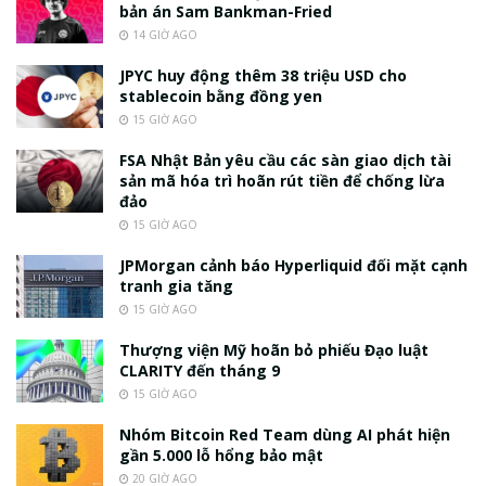
bản án Sam Bankman-Fried
14 GIỜ AGO
JPYC huy động thêm 38 triệu USD cho
stablecoin bằng đồng yen
15 GIỜ AGO
FSA Nhật Bản yêu cầu các sàn giao dịch tài
sản mã hóa trì hoãn rút tiền để chống lừa
đảo
15 GIỜ AGO
JPMorgan cảnh báo Hyperliquid đối mặt cạnh
tranh gia tăng
15 GIỜ AGO
Thượng viện Mỹ hoãn bỏ phiếu Đạo luật
CLARITY đến tháng 9
15 GIỜ AGO
Nhóm Bitcoin Red Team dùng AI phát hiện
gần 5.000 lỗ hổng bảo mật
20 GIỜ AGO