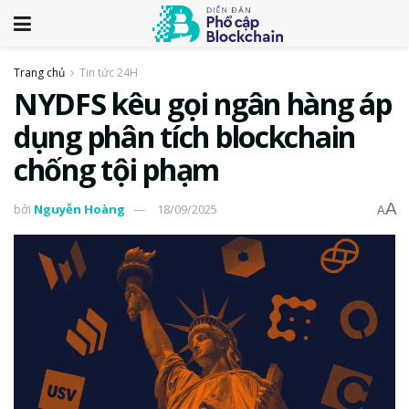
Trang chủ
Tin tức 24H
NYDFS kêu gọi ngân hàng áp
dụng phân tích blockchain
chống tội phạm
A
bởi
Nguyễn Hoàng
18/09/2025
A