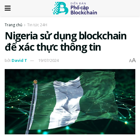
Trang chủ
Tin tức 24H
Nigeria sử dụng blockchain
để xác thực thông tin
A
bởi
David T
19/07/2024
A