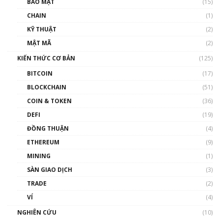
BẢO MẬT
(15)
và sự thao túng giá | Phổ cập Blockchain
CHAIN
(1)
01:35:05
KỸ THUẬT
(2)
Nhân sự tương lại ngành Blockchain Việt
MẬT MÃ
(2)
Nam | Phổ cập Blockchain
KIẾN THỨC CƠ BẢN
(125)
00:43:47
BITCOIN
(17)
Blockchain đang được ứng dụng ở Việt Nam
BLOCKCHAIN
(51)
như thể nào?
COIN & TOKEN
(36)
00:39:31
DEFI
(19)
Chìa khóa mở lối cơ hội trước các quĩ đầu tư |
ĐỒNG THUẬN
(4)
Phổ cập Blockchain
ETHEREUM
(9)
00:35:11
MINING
(1)
Talkshow 20: Biến động giá của tài sản truyền
SÀN GIAO DỊCH
(3)
thống & Crypto qua các cuộc chiến | Phổ cập
Blockchain
TRADE
(2)
01:34:46
VÍ
(4)
Talkshow 19: GameFi Việt Nam – Báo động
NGHIÊN CỨU
(10)
đỏ