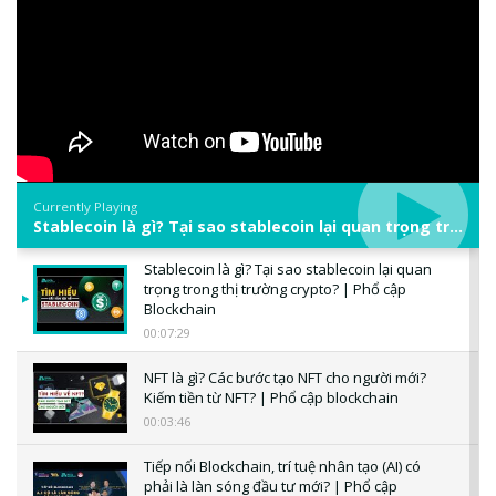
Currently Playing
Stablecoin là gì? Tại sao stablecoin lại quan trọng trong thị trường crypto? | Phổ cập Blockchain
Stablecoin là gì? Tại sao stablecoin lại quan
trọng trong thị trường crypto? | Phổ cập
Blockchain
00:07:29
NFT là gì? Các bước tạo NFT cho người mới?
Kiếm tiền từ NFT? | Phổ cập blockchain
00:03:46
Tiếp nối Blockchain, trí tuệ nhân tạo (AI) có
phải là làn sóng đầu tư mới? | Phổ cập