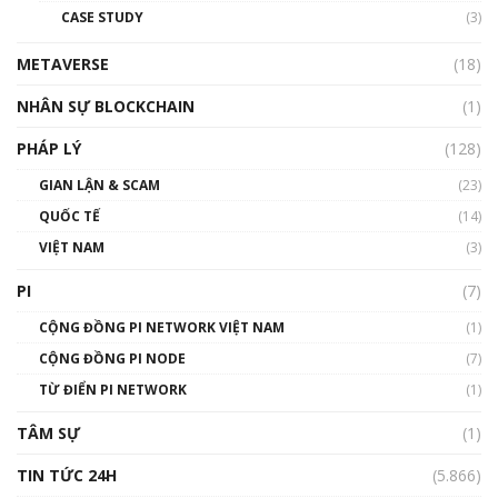
CASE STUDY
(3)
01:24:45
METAVERSE
(18)
Talkshow18: Làn sóng tài năng Việt trở về từ
Silicon Valley - Sức bật mới cho Việt Nam
NHÂN SỰ BLOCKCHAIN
(1)
01:32:59
PHÁP LÝ
(128)
Talkshow17: Mùa đông Crypto – Chiếc khăn
GIAN LẬN & SCAM
gió ấm
(23)
01:40:40
QUỐC TẾ
(14)
VIỆT NAM
(3)
Talkshow 16: Làn sóng số tại Việt Nam và thế
giới
PI
(7)
01:49:30
CỘNG ĐỒNG PI NETWORK VIỆT NAM
(1)
Talkshow 14: MemeCoin – Trò đùa tỷ đô
CỘNG ĐỒNG PI NODE
(7)
#phocapblockchain #PCB #meme
TỪ ĐIỂN PI NETWORK
(1)
01:29:26
TÂM SỰ
(1)
TIN TỨC 24H
(5.866)