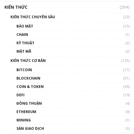
hưởng nhất hệ sinh thái tiền mã hoá | Phổ
cập Blockchain
KIẾN THỨC
(294)
00:16:07
KIẾN THỨC CHUYÊN SÂU
(23)
Talkshow 27: Ranh giới giữa tầm ảnh hưởng
BẢO MẬT
(15)
và sự thao túng giá | Phổ cập Blockchain
CHAIN
(1)
01:35:05
KỸ THUẬT
(2)
Nhân sự tương lại ngành Blockchain Việt
MẬT MÃ
(2)
Nam | Phổ cập Blockchain
KIẾN THỨC CƠ BẢN
(125)
00:43:47
BITCOIN
(17)
Blockchain đang được ứng dụng ở Việt Nam
BLOCKCHAIN
(51)
như thể nào?
COIN & TOKEN
(36)
00:39:31
DEFI
(19)
Chìa khóa mở lối cơ hội trước các quĩ đầu tư |
ĐỒNG THUẬN
(4)
Phổ cập Blockchain
ETHEREUM
(9)
00:35:11
MINING
(1)
Talkshow 20: Biến động giá của tài sản truyền
SÀN GIAO DỊCH
(3)
thống & Crypto qua các cuộc chiến | Phổ cập