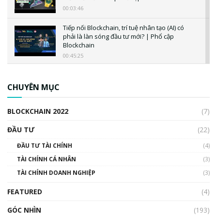
00:03:46
Tiếp nối Blockchain, trí tuệ nhân tạo (AI) có
phải là làn sóng đầu tư mới? | Phổ cập
Blockchain
00:45:25
CBDC là gì? Tổng quan về CBDC? Tại sao
ngân hàng trung ương lại quan trọng? | Phổ
CHUYÊN MỤC
cập Blockchain
00:04:38
BLOCKCHAIN 2022
(7)
Triển vọng nào cho Bitcoin. Thị trường liệu có
uptrend trong năm 2023? | Phổ cập
ĐẦU TƯ
(22)
Blockchain
ĐẦU TƯ TÀI CHÍNH
(4)
00:02:14
TÀI CHÍNH CÁ NHÂN
(3)
Nhìn lại năm 2022: Những sự kiện ảnh hưởng
TÀI CHÍNH DOANH NGHIỆP
đến hệ sinh thái tiền mã hoá | Phổ cập
(3)
Blockchain
FEATURED
(4)
00:15:29
GÓC NHÌN
Nhìn lại năm 2022: Những nhân vật ảnh
(193)