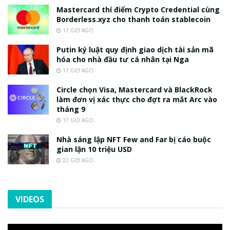
Mastercard thí điểm Crypto Credential cùng
Borderless.xyz cho thanh toán stablecoin
17 GIỜ AGO
Putin ký luật quy định giao dịch tài sản mã
hóa cho nhà đầu tư cá nhân tại Nga
17 GIỜ AGO
Circle chọn Visa, Mastercard và BlackRock
làm đơn vị xác thực cho đợt ra mắt Arc vào
tháng 9
17 GIỜ AGO
Nhà sáng lập NFT Few and Far bị cáo buộc
gian lận 10 triệu USD
22 GIỜ AGO
VIDEOS