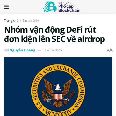
Trang chủ
Tin tức 24H
Nhóm vận động DeFi rút
đơn kiện lên SEC về airdrop
A
bởi
Nguyễn Hoàng
17/03/2026
A