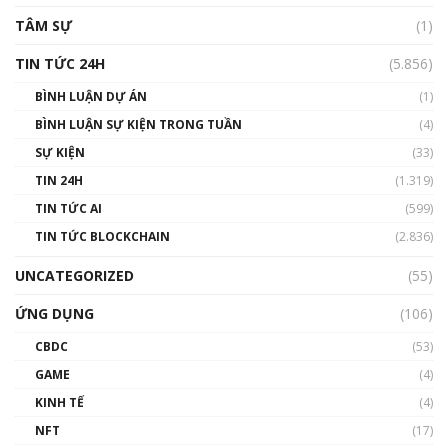
TÂM SỰ
(1)
TIN TỨC 24H
(5.856)
BÌNH LUẬN DỰ ÁN
(1)
BÌNH LUẬN SỰ KIỆN TRONG TUẦN
(4)
SỰ KIỆN
(33)
TIN 24H
(1.319)
TIN TỨC AI
(599)
TIN TỨC BLOCKCHAIN
(2.836)
UNCATEGORIZED
(55)
ỨNG DỤNG
(106)
CBDC
(53)
GAME
(4)
KINH TẾ
(4)
NFT
(17)