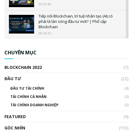
00:03:46
Tiếp nối Blockchain, trí tuệ nhân tạo (AI) có
phải là làn sóng đầu tư mới? | Phổ cập
Blockchain
00:45:25
CBDC là gì? Tổng quan về CBDC? Tại sao
ngân hàng trung ương lại quan trọng? | Phổ
CHUYÊN MỤC
cập Blockchain
00:04:38
BLOCKCHAIN 2022
(7)
Triển vọng nào cho Bitcoin. Thị trường liệu có
uptrend trong năm 2023? | Phổ cập
ĐẦU TƯ
(22)
Blockchain
ĐẦU TƯ TÀI CHÍNH
(4)
00:02:14
TÀI CHÍNH CÁ NHÂN
(3)
Nhìn lại năm 2022: Những sự kiện ảnh hưởng
TÀI CHÍNH DOANH NGHIỆP
đến hệ sinh thái tiền mã hoá | Phổ cập
(3)
Blockchain
FEATURED
(4)
00:15:29
GÓC NHÌN
Nhìn lại năm 2022: Những nhân vật ảnh
(193)