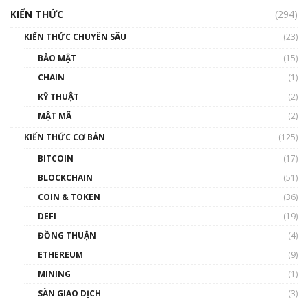
hưởng nhất hệ sinh thái tiền mã hoá | Phổ
cập Blockchain
KIẾN THỨC
(294)
00:16:07
KIẾN THỨC CHUYÊN SÂU
(23)
Talkshow 27: Ranh giới giữa tầm ảnh hưởng
BẢO MẬT
(15)
và sự thao túng giá | Phổ cập Blockchain
CHAIN
(1)
01:35:05
KỸ THUẬT
(2)
Nhân sự tương lại ngành Blockchain Việt
MẬT MÃ
(2)
Nam | Phổ cập Blockchain
KIẾN THỨC CƠ BẢN
(125)
00:43:47
BITCOIN
(17)
Blockchain đang được ứng dụng ở Việt Nam
BLOCKCHAIN
(51)
như thể nào?
COIN & TOKEN
(36)
00:39:31
DEFI
(19)
Chìa khóa mở lối cơ hội trước các quĩ đầu tư |
ĐỒNG THUẬN
(4)
Phổ cập Blockchain
ETHEREUM
(9)
00:35:11
MINING
(1)
Talkshow 20: Biến động giá của tài sản truyền
SÀN GIAO DỊCH
(3)
thống & Crypto qua các cuộc chiến | Phổ cập