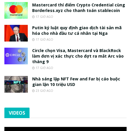
Mastercard thí điểm Crypto Credential cùng
Borderless.xyz cho thanh toán stablecoin
17 GIỜ AGO
Putin ký luật quy định giao dịch tài sản mã
hóa cho nhà đầu tư cá nhân tại Nga
17 GIỜ AGO
Circle chọn Visa, Mastercard và BlackRock
làm đơn vị xác thực cho đợt ra mắt Arc vào
tháng 9
17 GIỜ AGO
Nhà sáng lập NFT Few and Far bị cáo buộc
gian lận 10 triệu USD
23 GIỜ AGO
VIDEOS