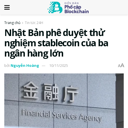
Trang chủ
Tin tức 24H
Nhật Bản phê duyệt thử
nghiệm stablecoin của ba
ngân hàng lớn
A
bởi
Nguyễn Hoàng
10/11/2025
A