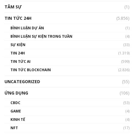
TÂM SỰ
(1)
TIN TỨC 24H
(5.856)
BÌNH LUẬN DỰ ÁN
(1)
BÌNH LUẬN SỰ KIỆN TRONG TUẦN
(4)
SỰ KIỆN
(33)
TIN 24H
(1.319)
TIN TỨC AI
(599)
TIN TỨC BLOCKCHAIN
(2.836)
UNCATEGORIZED
(55)
ỨNG DỤNG
(106)
CBDC
(53)
GAME
(4)
KINH TẾ
(4)
NFT
(17)