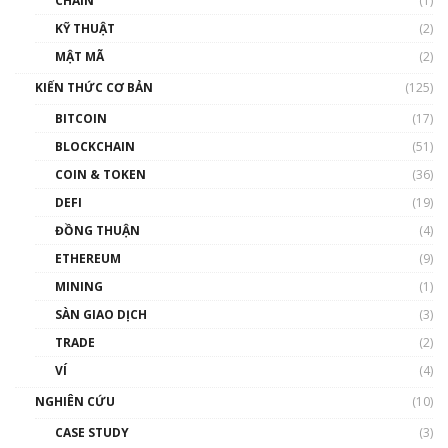
CHAIN
(1)
01:35:05
KỸ THUẬT
(2)
Nhân sự tương lại ngành Blockchain Việt
MẬT MÃ
(2)
Nam | Phổ cập Blockchain
KIẾN THỨC CƠ BẢN
(125)
00:43:47
BITCOIN
(17)
Blockchain đang được ứng dụng ở Việt Nam
BLOCKCHAIN
(51)
như thể nào?
COIN & TOKEN
(36)
00:39:31
DEFI
(19)
Chìa khóa mở lối cơ hội trước các quĩ đầu tư |
ĐỒNG THUẬN
(4)
Phổ cập Blockchain
ETHEREUM
(9)
00:35:11
MINING
(1)
Talkshow 20: Biến động giá của tài sản truyền
SÀN GIAO DỊCH
(3)
thống & Crypto qua các cuộc chiến | Phổ cập
Blockchain
TRADE
(2)
01:34:46
VÍ
(4)
Talkshow 19: GameFi Việt Nam – Báo động
NGHIÊN CỨU
(10)
đỏ
CASE STUDY
(3)
01:24:45