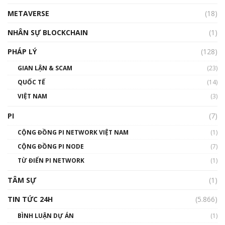
METAVERSE
(18)
Talkshow18: Làn sóng tài năng Việt trở về từ
Silicon Valley - Sức bật mới cho Việt Nam
NHÂN SỰ BLOCKCHAIN
(1)
01:32:59
PHÁP LÝ
(128)
Talkshow17: Mùa đông Crypto – Chiếc khăn
GIAN LẬN & SCAM
gió ấm
(23)
01:40:40
QUỐC TẾ
(14)
VIỆT NAM
(3)
Talkshow 16: Làn sóng số tại Việt Nam và thế
giới
PI
(7)
01:49:30
CỘNG ĐỒNG PI NETWORK VIỆT NAM
(1)
Talkshow 14: MemeCoin – Trò đùa tỷ đô
CỘNG ĐỒNG PI NODE
(7)
#phocapblockchain #PCB #meme
TỪ ĐIỂN PI NETWORK
(1)
01:29:26
TÂM SỰ
(1)
TIN TỨC 24H
(5.866)
BÌNH LUẬN DỰ ÁN
(1)