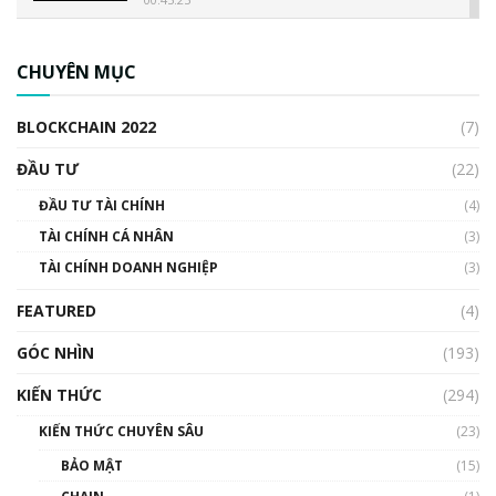
CBDC là gì? Tổng quan về CBDC? Tại sao
ngân hàng trung ương lại quan trọng? | Phổ
CHUYÊN MỤC
cập Blockchain
00:04:38
BLOCKCHAIN 2022
(7)
Triển vọng nào cho Bitcoin. Thị trường liệu có
uptrend trong năm 2023? | Phổ cập
ĐẦU TƯ
(22)
Blockchain
ĐẦU TƯ TÀI CHÍNH
(4)
00:02:14
TÀI CHÍNH CÁ NHÂN
(3)
Nhìn lại năm 2022: Những sự kiện ảnh hưởng
TÀI CHÍNH DOANH NGHIỆP
đến hệ sinh thái tiền mã hoá | Phổ cập
(3)
Blockchain
FEATURED
(4)
00:15:29
GÓC NHÌN
Nhìn lại năm 2022: Những nhân vật ảnh
(193)
hưởng nhất hệ sinh thái tiền mã hoá | Phổ
cập Blockchain
KIẾN THỨC
(294)
00:16:07
KIẾN THỨC CHUYÊN SÂU
(23)
Talkshow 27: Ranh giới giữa tầm ảnh hưởng
BẢO MẬT
(15)
và sự thao túng giá | Phổ cập Blockchain