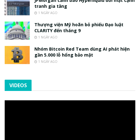
JPMorgan cảnh báo Hyperliquid đối mặt cạnh
tranh gia tăng
1 NGÀY AGO
Thượng viện Mỹ hoãn bỏ phiếu Đạo luật
CLARITY đến tháng 9
1 NGÀY AGO
Nhóm Bitcoin Red Team dùng AI phát hiện
gần 5.000 lỗ hổng bảo mật
1 NGÀY AGO
VIDEOS