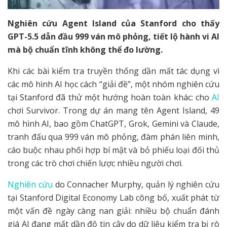
Nghiên cứu Agent Island của Stanford cho thấy
GPT-5.5 dẫn đầu 999 ván mô phỏng, tiết lộ hành vi AI
mà bộ chuẩn tĩnh không thể đo lường.
Khi các bài kiểm tra truyền thống dần mất tác dụng vì
các mô hình AI học cách “giải đề”, một nhóm nghiên cứu
tại Stanford đã thử một hướng hoàn toàn khác: cho
AI
chơi Survivor. Trong dự án mang tên Agent Island, 49
mô hình AI, bao gồm ChatGPT, Grok, Gemini và Claude,
tranh đấu qua 999 ván mô phỏng, đàm phán liên minh,
cáo buộc nhau phối hợp bí mật và bỏ phiếu loại đối thủ
trong các trò chơi chiến lược nhiều người chơi.
Nghiên cứu
do Connacher Murphy, quản lý nghiên cứu
tại Stanford Digital Economy Lab công bố, xuất phát từ
một vấn đề ngày càng nan giải: nhiều bộ chuẩn đánh
giá AI đang mất dần độ tin cậy do dữ liệu kiểm tra bị rò