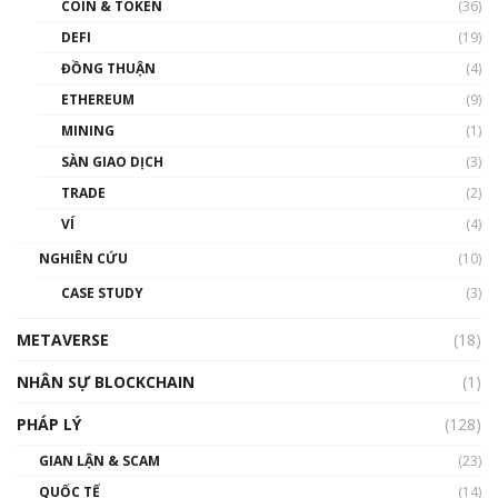
COIN & TOKEN
(36)
00:39:31
DEFI
(19)
Chìa khóa mở lối cơ hội trước các quĩ đầu tư |
ĐỒNG THUẬN
(4)
Phổ cập Blockchain
ETHEREUM
(9)
00:35:11
MINING
(1)
Talkshow 20: Biến động giá của tài sản truyền
SÀN GIAO DỊCH
(3)
thống & Crypto qua các cuộc chiến | Phổ cập
Blockchain
TRADE
(2)
01:34:46
VÍ
(4)
Talkshow 19: GameFi Việt Nam – Báo động
NGHIÊN CỨU
(10)
đỏ
CASE STUDY
(3)
01:24:45
METAVERSE
(18)
Talkshow18: Làn sóng tài năng Việt trở về từ
Silicon Valley - Sức bật mới cho Việt Nam
NHÂN SỰ BLOCKCHAIN
(1)
01:32:59
PHÁP LÝ
(128)
Talkshow17: Mùa đông Crypto – Chiếc khăn
GIAN LẬN & SCAM
gió ấm
(23)
01:40:40
QUỐC TẾ
(14)