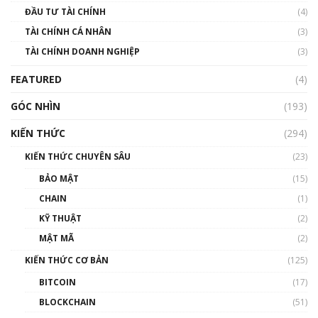
ĐẦU TƯ TÀI CHÍNH
(4)
00:02:14
TÀI CHÍNH CÁ NHÂN
(3)
Nhìn lại năm 2022: Những sự kiện ảnh hưởng
TÀI CHÍNH DOANH NGHIỆP
đến hệ sinh thái tiền mã hoá | Phổ cập
(3)
Blockchain
FEATURED
(4)
00:15:29
GÓC NHÌN
Nhìn lại năm 2022: Những nhân vật ảnh
(193)
hưởng nhất hệ sinh thái tiền mã hoá | Phổ
cập Blockchain
KIẾN THỨC
(294)
00:16:07
KIẾN THỨC CHUYÊN SÂU
(23)
Talkshow 27: Ranh giới giữa tầm ảnh hưởng
BẢO MẬT
(15)
và sự thao túng giá | Phổ cập Blockchain
CHAIN
(1)
01:35:05
KỸ THUẬT
(2)
Nhân sự tương lại ngành Blockchain Việt
MẬT MÃ
(2)
Nam | Phổ cập Blockchain
KIẾN THỨC CƠ BẢN
(125)
00:43:47
BITCOIN
(17)
Blockchain đang được ứng dụng ở Việt Nam
BLOCKCHAIN
(51)
như thể nào?