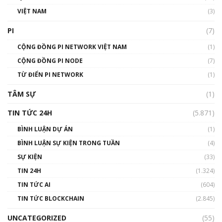
VIỆT NAM
(3)
Talkshow 16: Làn sóng số tại Việt Nam và thế
giới
PI
(7)
01:49:30
CỘNG ĐỒNG PI NETWORK VIỆT NAM
(1)
Talkshow 14: MemeCoin – Trò đùa tỷ đô
CỘNG ĐỒNG PI NODE
(7)
#phocapblockchain #PCB #meme
TỪ ĐIỂN PI NETWORK
(1)
01:29:26
TÂM SỰ
(1)
TIN TỨC 24H
(5.871)
BÌNH LUẬN DỰ ÁN
(1)
BÌNH LUẬN SỰ KIỆN TRONG TUẦN
(4)
SỰ KIỆN
(33)
TIN 24H
(1.324)
TIN TỨC AI
(604)
TIN TỨC BLOCKCHAIN
(2.845)
UNCATEGORIZED
(55)