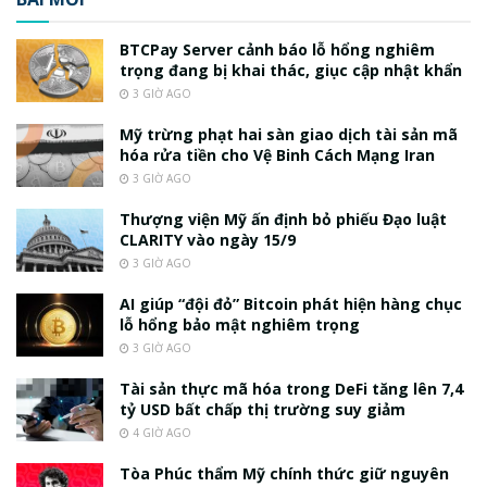
BTCPay Server cảnh báo lỗ hổng nghiêm
trọng đang bị khai thác, giục cập nhật khẩn
3 GIỜ AGO
Mỹ trừng phạt hai sàn giao dịch tài sản mã
hóa rửa tiền cho Vệ Binh Cách Mạng Iran
3 GIỜ AGO
Thượng viện Mỹ ấn định bỏ phiếu Đạo luật
CLARITY vào ngày 15/9
3 GIỜ AGO
AI giúp “đội đỏ” Bitcoin phát hiện hàng chục
lỗ hổng bảo mật nghiêm trọng
3 GIỜ AGO
Tài sản thực mã hóa trong DeFi tăng lên 7,4
tỷ USD bất chấp thị trường suy giảm
4 GIỜ AGO
Tòa Phúc thẩm Mỹ chính thức giữ nguyên