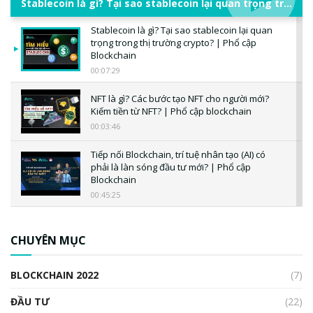
Stablecoin là gì? Tại sao stablecoin lại quan trọng trong thị trường crypto? | Phổ cập Blockchain
Stablecoin là gì? Tại sao stablecoin lại quan
trọng trong thị trường crypto? | Phổ cập
Blockchain
00:07:29
NFT là gì? Các bước tạo NFT cho người mới?
Kiếm tiền từ NFT? | Phổ cập blockchain
00:03:46
Tiếp nối Blockchain, trí tuệ nhân tạo (AI) có
phải là làn sóng đầu tư mới? | Phổ cập
Blockchain
00:45:25
CBDC là gì? Tổng quan về CBDC? Tại sao
ngân hàng trung ương lại quan trọng? | Phổ
CHUYÊN MỤC
cập Blockchain
00:04:38
BLOCKCHAIN 2022
(7)
Triển vọng nào cho Bitcoin. Thị trường liệu có
uptrend trong năm 2023? | Phổ cập
ĐẦU TƯ
(22)
Blockchain