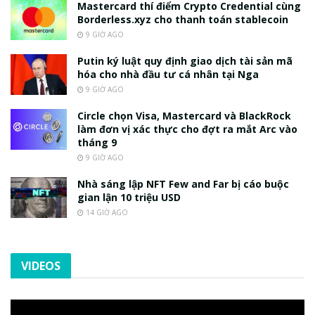
Mastercard thí điểm Crypto Credential cùng
Borderless.xyz cho thanh toán stablecoin
9 GIỜ AGO
Putin ký luật quy định giao dịch tài sản mã
hóa cho nhà đầu tư cá nhân tại Nga
9 GIỜ AGO
Circle chọn Visa, Mastercard và BlackRock
làm đơn vị xác thực cho đợt ra mắt Arc vào
tháng 9
9 GIỜ AGO
Nhà sáng lập NFT Few and Far bị cáo buộc
gian lận 10 triệu USD
14 GIỜ AGO
VIDEOS