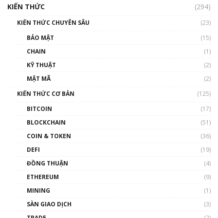
cập Blockchain
KIẾN THỨC
(294)
00:16:07
KIẾN THỨC CHUYÊN SÂU
(23)
Talkshow 27: Ranh giới giữa tầm ảnh hưởng
BẢO MẬT
(15)
và sự thao túng giá | Phổ cập Blockchain
CHAIN
(1)
01:35:05
KỸ THUẬT
(2)
Nhân sự tương lại ngành Blockchain Việt
MẬT MÃ
(2)
Nam | Phổ cập Blockchain
KIẾN THỨC CƠ BẢN
(125)
00:43:47
BITCOIN
(17)
Blockchain đang được ứng dụng ở Việt Nam
BLOCKCHAIN
(51)
như thể nào?
COIN & TOKEN
(36)
00:39:31
DEFI
(19)
Chìa khóa mở lối cơ hội trước các quĩ đầu tư |
ĐỒNG THUẬN
(4)
Phổ cập Blockchain
ETHEREUM
(9)
00:35:11
MINING
(1)
Talkshow 20: Biến động giá của tài sản truyền
SÀN GIAO DỊCH
(3)
thống & Crypto qua các cuộc chiến | Phổ cập
Blockchain
TRADE
(2)