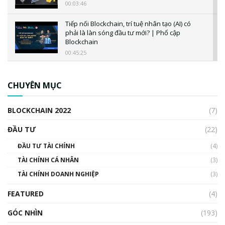
00:03:46
Tiếp nối Blockchain, trí tuệ nhân tạo (AI) có
phải là làn sóng đầu tư mới? | Phổ cập
Blockchain
00:45:25
CBDC là gì? Tổng quan về CBDC? Tại sao
ngân hàng trung ương lại quan trọng? | Phổ
CHUYÊN MỤC
cập Blockchain
00:04:38
BLOCKCHAIN 2022
(7)
Triển vọng nào cho Bitcoin. Thị trường liệu có
uptrend trong năm 2023? | Phổ cập
ĐẦU TƯ
(22)
Blockchain
ĐẦU TƯ TÀI CHÍNH
(4)
00:02:14
TÀI CHÍNH CÁ NHÂN
(3)
Nhìn lại năm 2022: Những sự kiện ảnh hưởng
TÀI CHÍNH DOANH NGHIỆP
đến hệ sinh thái tiền mã hoá | Phổ cập
(3)
Blockchain
FEATURED
(4)
00:15:29
GÓC NHÌN
Nhìn lại năm 2022: Những nhân vật ảnh
(193)
hưởng nhất hệ sinh thái tiền mã hoá | Phổ