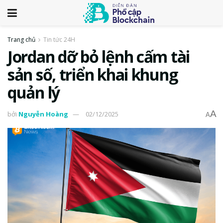
Trang chủ
Tin tức 24H
Jordan dỡ bỏ lệnh cấm tài
sản số, triển khai khung
quản lý
A
bởi
Nguyễn Hoàng
02/12/2025
A