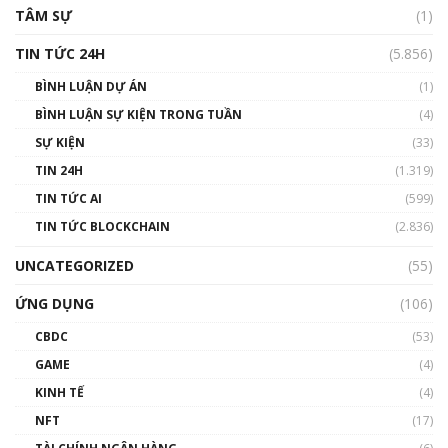
TÂM SỰ
(1)
TIN TỨC 24H
(5.856)
BÌNH LUẬN DỰ ÁN
(1)
BÌNH LUẬN SỰ KIỆN TRONG TUẦN
(4)
SỰ KIỆN
(33)
TIN 24H
(1.319)
TIN TỨC AI
(599)
TIN TỨC BLOCKCHAIN
(2.836)
UNCATEGORIZED
(55)
ỨNG DỤNG
(106)
CBDC
(53)
GAME
(4)
KINH TẾ
(4)
NFT
(17)