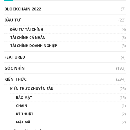
00:04:38
BLOCKCHAIN 2022
(7)
Triển vọng nào cho Bitcoin. Thị trường liệu có
uptrend trong năm 2023? | Phổ cập
ĐẦU TƯ
(22)
Blockchain
ĐẦU TƯ TÀI CHÍNH
(4)
00:02:14
TÀI CHÍNH CÁ NHÂN
(3)
Nhìn lại năm 2022: Những sự kiện ảnh hưởng
TÀI CHÍNH DOANH NGHIỆP
đến hệ sinh thái tiền mã hoá | Phổ cập
(3)
Blockchain
FEATURED
(4)
00:15:29
GÓC NHÌN
Nhìn lại năm 2022: Những nhân vật ảnh
(193)
hưởng nhất hệ sinh thái tiền mã hoá | Phổ
cập Blockchain
KIẾN THỨC
(294)
00:16:07
KIẾN THỨC CHUYÊN SÂU
(23)
Talkshow 27: Ranh giới giữa tầm ảnh hưởng
BẢO MẬT
(15)
và sự thao túng giá | Phổ cập Blockchain
CHAIN
(1)
01:35:05
KỸ THUẬT
(2)
Nhân sự tương lại ngành Blockchain Việt
MẬT MÃ
(2)
Nam | Phổ cập Blockchain