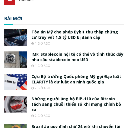
BÀI MỚI
Tòa án Mỹ cho phép Bybit thu thập chứng
cứ truy vết 1,5 tỷ USD bị đánh cắp
1 GIỜ AGO
IMF: Stablecoin nội tệ có thể vô tình thúc đẩy
nhu cầu stablecoin neo USD
1 GIỜ AGO
Cựu Bộ trưởng Quốc phòng Mỹ gọi Đạo luật
CLARITY là dự luật an ninh quốc gia
2 GIỜ AGO
Những người ủng hộ BIP-110 của Bitcoin
tách sang chuỗi thiểu số khi mạng chính bỏ
xa
2 GIỜ AGO
Brazil áp quy định chờ 24 giờ khi chuyển tài