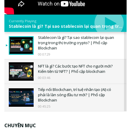
Currently Playing
Stablecoin là gì? Tại sao stablecoin lại quan trọng trong thị trường crypto? | Phổ cập Blockchain
Stablecoin là gì? Tại sao stablecoin lại quan
trọng trong thị trường crypto? | Phổ cập
Blockchain
00:07:29
NFT là gì? Các bước tạo NFT cho người mới?
Kiếm tiền từ NFT? | Phổ cập blockchain
00:03:46
Tiếp nối Blockchain, trí tuệ nhân tạo (AI) có
phải là làn sóng đầu tư mới? | Phổ cập
Blockchain
00:45:25
CBDC là gì? Tổng quan về CBDC? Tại sao
ngân hàng trung ương lại quan trọng? | Phổ
CHUYÊN MỤC
cập Blockchain