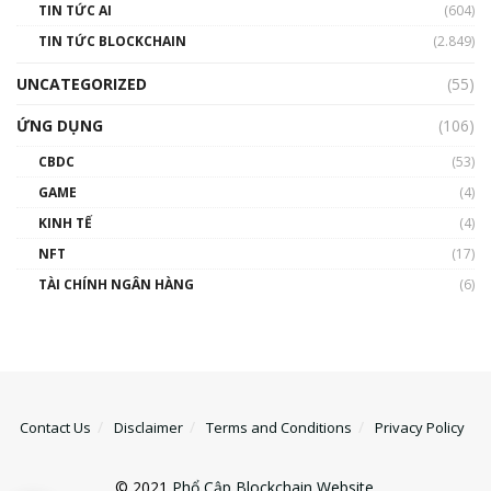
TIN TỨC AI
(604)
TIN TỨC BLOCKCHAIN
(2.849)
UNCATEGORIZED
(55)
ỨNG DỤNG
(106)
CBDC
(53)
GAME
(4)
KINH TẾ
(4)
NFT
(17)
TÀI CHÍNH NGÂN HÀNG
(6)
Contact Us
Disclaimer
Terms and Conditions
Privacy Policy
© 2021
Phổ Cập Blockchain Website
.