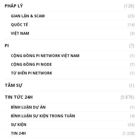
PHÁP LÝ
(128)
Talkshow17: Mùa đông Crypto – Chiếc khăn
GIAN LẬN & SCAM
gió ấm
(23)
01:40:40
QUỐC TẾ
(14)
VIỆT NAM
(3)
Talkshow 16: Làn sóng số tại Việt Nam và thế
giới
PI
(7)
01:49:30
CỘNG ĐỒNG PI NETWORK VIỆT NAM
(1)
Talkshow 14: MemeCoin – Trò đùa tỷ đô
CỘNG ĐỒNG PI NODE
(7)
#phocapblockchain #PCB #meme
TỪ ĐIỂN PI NETWORK
(1)
01:29:26
TÂM SỰ
(1)
TIN TỨC 24H
(5.876)
BÌNH LUẬN DỰ ÁN
(1)
BÌNH LUẬN SỰ KIỆN TRONG TUẦN
(4)
SỰ KIỆN
(33)
TIN 24H
(1.328)