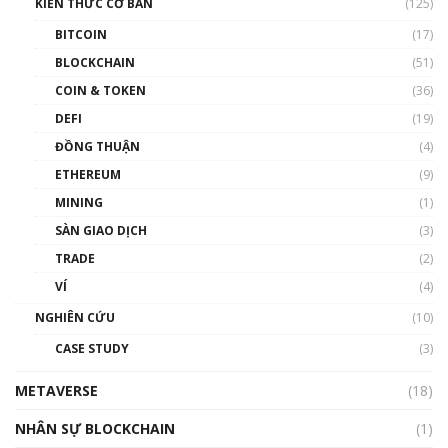
KIẾN THỨC CƠ BẢN
(125)
00:43:47
BITCOIN
(17)
Blockchain đang được ứng dụng ở Việt Nam
BLOCKCHAIN
(51)
như thể nào?
COIN & TOKEN
(36)
00:39:31
DEFI
(19)
Chìa khóa mở lối cơ hội trước các quĩ đầu tư |
ĐỒNG THUẬN
(4)
Phổ cập Blockchain
ETHEREUM
(9)
00:35:11
MINING
(1)
Talkshow 20: Biến động giá của tài sản truyền
SÀN GIAO DỊCH
(3)
thống & Crypto qua các cuộc chiến | Phổ cập
Blockchain
TRADE
(2)
01:34:46
VÍ
(4)
Talkshow 19: GameFi Việt Nam – Báo động
NGHIÊN CỨU
(10)
đỏ
CASE STUDY
(3)
01:24:45
METAVERSE
(18)
Talkshow18: Làn sóng tài năng Việt trở về từ
Silicon Valley - Sức bật mới cho Việt Nam
NHÂN SỰ BLOCKCHAIN
(1)
01:32:59