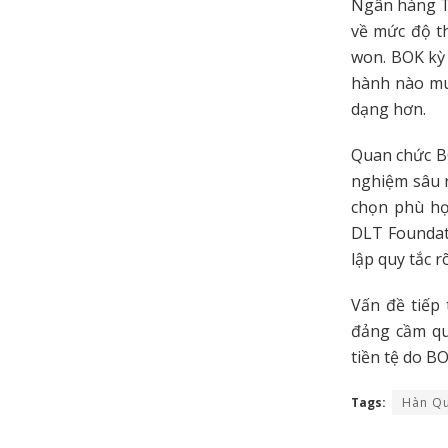
Ngân hàng Tr
về mức độ t
won. BOK kỳ 
hành nào muố
dạng hơn.
Quan chức B
nghiệm sâu r
chọn phù hợp
DLT Foundati
lập quy tắc 
Vấn đề tiếp 
đảng cầm qu
tiền tệ do B
Tags:
Hàn Q