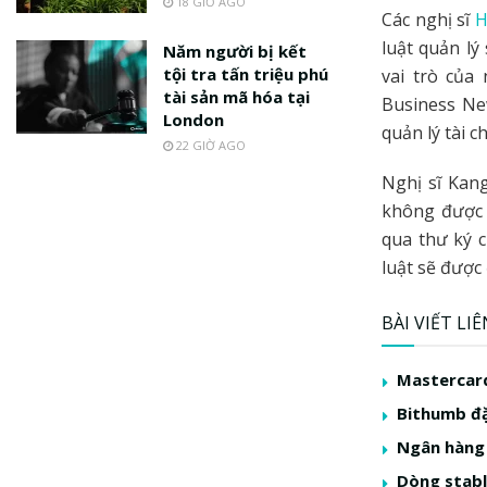
18 GIỜ AGO
Các nghị sĩ
H
luật quản lý
Năm người bị kết
tội tra tấn triệu phú
vai trò của
tài sản mã hóa tại
Business Ne
London
quản lý tài 
22 GIỜ AGO
Nghị sĩ Kan
không được 
qua thư ký 
luật sẽ được
BÀI VIẾT LI
Mastercard
Bithumb đặ
Ngân hàng 
Dòng stabl