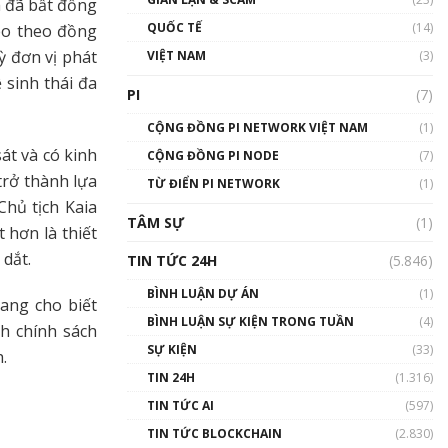
h đã bất đồng
01:24:45
QUỐC TẾ
(14)
eo theo đồng
Talkshow18: Làn sóng tài
ỳ đơn vị phát
VIỆT NAM
(3)
năng Việt trở về từ Silicon
 sinh thái đa
Valley - Sức bật mới cho
PI
(7)
Việt Nam
01:32:59
CỘNG ĐỒNG PI NETWORK VIỆT NAM
(1)
t và có kinh
CỘNG ĐỒNG PI NODE
(7)
Talkshow17: Mùa đông
trở thành lựa
TỪ ĐIỂN PI NETWORK
Crypto – Chiếc khăn gió ấm
(1)
Chủ tịch Kaia
01:40:40
TÂM SỰ
(1)
 hơn là thiết
Talkshow 16: Làn sóng số
 dắt.
TIN TỨC 24H
(5.846)
tại Việt Nam và thế giới
01:49:30
BÌNH LUẬN DỰ ÁN
(1)
Kang cho biết
BÌNH LUẬN SỰ KIỆN TRONG TUẦN
(4)
h chính sách
Talkshow 14: MemeCoin –
Trò đùa tỷ đô
SỰ KIỆN
(33)
.
#phocapblockchain #PCB
TIN 24H
(1.316)
#meme
TIN TỨC AI
(597)
01:29:26
TIN TỨC BLOCKCHAIN
(2.830)