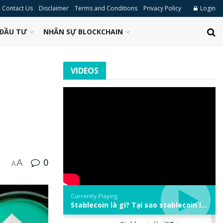
Contact Us
Disclaimer
Terms and Conditions
Privacy Policy
Login
ĐẦU TƯ
NHÂN SỰ BLOCKCHAIN
VIDEOS
0
A
A
Currently Playing
Stablecoin là gì? Tại sao stablecoin lại quan trọng trong thị trường crypto? | Phổ cập Blockchain