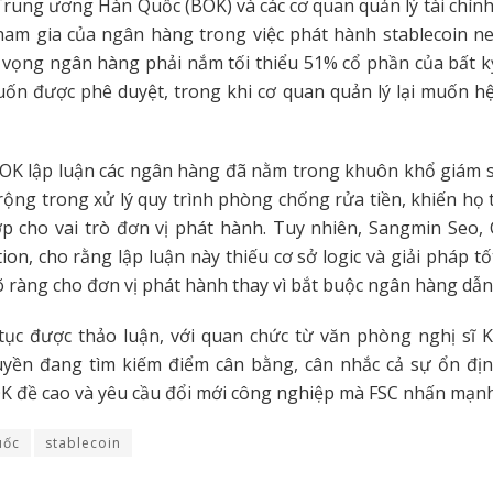
ung ương Hàn Quốc (BOK) và các cơ quan quản lý tài chín
ham gia của ngân hàng trong việc phát hành stablecoin n
vọng ngân hàng phải nắm tối thiểu 51% cổ phần của bất k
n được phê duyệt, trong khi cơ quan quản lý lại muốn hệ
OK lập luận các ngân hàng đã nằm trong khuôn khổ giám sá
ộng trong xử lý quy trình phòng chống rửa tiền, khiến họ 
 cho vai trò đơn vị phát hành. Tuy nhiên, Sangmin Seo, 
on, cho rằng lập luận này thiếu cơ sở logic và giải pháp tốt
rõ ràng cho đơn vị phát hành thay vì bắt buộc ngân hàng dẫn
tục được thảo luận, với quan chức từ văn phòng nghị sĩ 
yền đang tìm kiếm điểm cân bằng, cân nhắc cả sự ổn địn
OK đề cao và yêu cầu đổi mới công nghiệp mà FSC nhấn mạnh
uốc
stablecoin