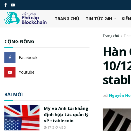
TRANG CHỦ
TIN TỨC 24H
KIẾ
Trang chủ
Tin 
CỘNG ĐỒNG
Hàn 
Facebook
10/1
Youtube
stab
BÀI MỚI
bởi
Nguyễn Ho
Mỹ và Anh tái khẳng
định hợp tác quản lý
về stablecoin
17 GIỜ AGO