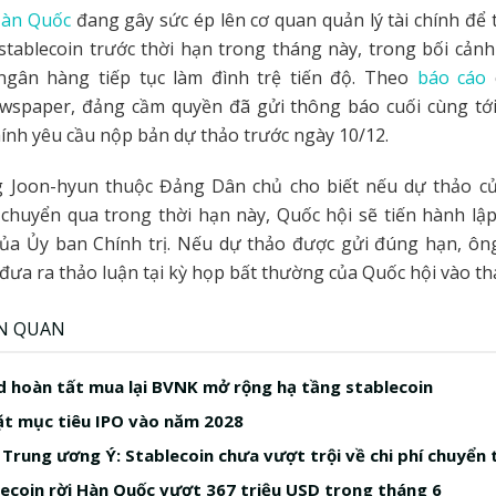
àn Quốc
đang gây sức ép lên cơ quan quản lý tài chính để 
 stablecoin trước thời hạn trong tháng này, trong bối cản
 ngân hàng tiếp tục làm đình trệ tiến độ. Theo
báo cáo
wspaper, đảng cầm quyền đã gửi thông báo cuối cùng tới
chính yêu cầu nộp bản dự thảo trước ngày 10/12.
g Joon-hyun thuộc Đảng Dân chủ cho biết nếu dự thảo c
chuyển qua trong thời hạn này, Quốc hội sẽ tiến hành lậ
của Ủy ban Chính trị. Nếu dự thảo được gửi đúng hạn, ôn
 đưa ra thảo luận tại kỳ họp bất thường của Quốc hội vào th
ÊN QUAN
 hoàn tất mua lại BVNK mở rộng hạ tầng stablecoin
t mục tiêu IPO vào năm 2028
Trung ương Ý: Stablecoin chưa vượt trội về chi phí chuyển 
ecoin rời Hàn Quốc vượt 367 triệu USD trong tháng 6