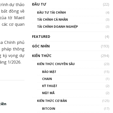
Triển vọng nào cho
trình dự thảo
ĐẦU TƯ
(22)
Bitcoin. Thị trường liệu có
uptrend trong năm 2023? |
h bất đồng về
ĐẦU TƯ TÀI CHÍNH
(4)
Phổ cập Blockchain
của tờ Maeil
TÀI CHÍNH CÁ NHÂN
(3)
00:02:14
 các cơ quan
TÀI CHÍNH DOANH NGHIỆP
(3)
Nhìn lại năm 2022: Những
sự kiện ảnh hưởng đến hệ
FEATURED
(4)
sinh thái tiền mã hoá |
ủa Chính phủ
Phổ cập Blockchain
GÓC NHÌN
(193)
00:15:29
p pháp thông
g kỳ vọng dự
KIẾN THỨC
(294)
Nhìn lại năm 2022: Những
áng 1/2026.
nhân vật ảnh hưởng nhất
KIẾN THỨC CHUYÊN SÂU
(23)
hệ sinh thái tiền mã hoá |
Phổ cập Blockchain
BẢO MẬT
(15)
00:16:07
CHAIN
(1)
Talkshow 27: Ranh giới
KỸ THUẬT
(2)
giữa tầm ảnh hưởng và sự
MẬT MÃ
(2)
thao túng giá | Phổ cập
Blockchain
KIẾN THỨC CƠ BẢN
(125)
tiền
01:35:05
BITCOIN
(17)