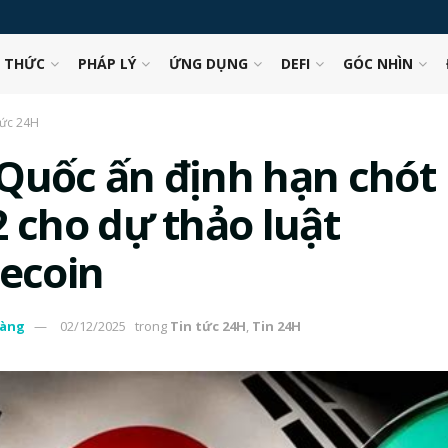
N THỨC
PHÁP LÝ
ỨNG DỤNG
DEFI
GÓC NHÌN
tức 24H
Quốc ấn định hạn chót
2 cho dự thảo luật
lecoin
àng
02/12/2025
trong
Tin tức 24H
,
Tin 24H