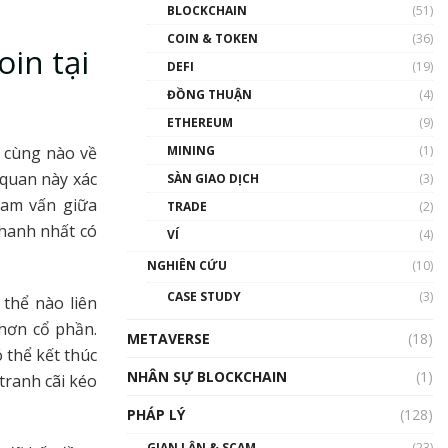
Nhân sự tương lại ngành
BLOCKCHAIN
(51)
Blockchain Việt Nam | Phổ
cập Blockchain
COIN & TOKEN
(36)
oin tại
00:43:47
DEFI
(19)
ĐỒNG THUẬN
(4)
Blockchain đang được ứng
dụng ở Việt Nam như thể
ETHEREUM
(9)
nào?
MINING
(1)
i cùng nào về
00:39:31
 quan này xác
SÀN GIAO DỊCH
(3)
Chìa khóa mở lối cơ hội
ham vấn giữa
TRADE
(2)
trước các quĩ đầu tư | Phổ
cập Blockchain
nhanh nhất có
VÍ
(4)
00:35:11
NGHIÊN CỨU
(10)
Talkshow 20: Biến động
CASE STUDY
(3)
 thể nào liên
giá của tài sản truyền
thống & Crypto qua các
hơn cổ phần.
METAVERSE
cuộc chiến | Phổ cập
(18)
 thể kết thúc
Blockchain
NHÂN SỰ BLOCKCHAIN
(1)
01:34:46
tranh cãi kéo
PHÁP LÝ
(128)
Talkshow 19: GameFi Việt
Nam – Báo động đỏ
GIAN LẬN & SCAM
(23)