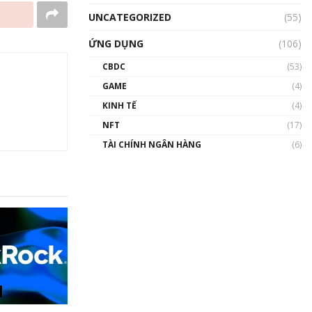
UNCATEGORIZED
(55)
ỨNG DỤNG
(106)
CBDC
(53)
GAME
(4)
KINH TẾ
(4)
NFT
(17)
TÀI CHÍNH NGÂN HÀNG
(6)