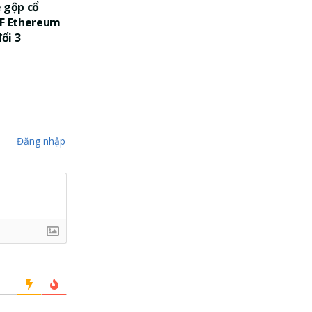
 gộp cổ
TF Ethereum
đổi 3
Đăng nhập