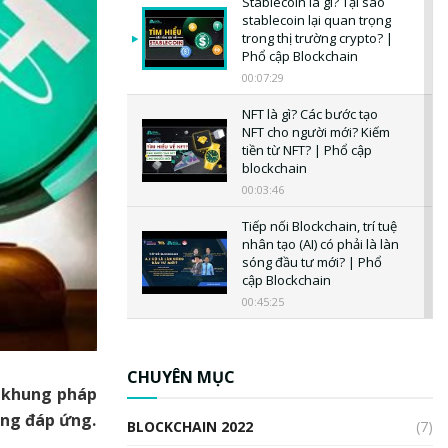
Stablecoin là gì? Tại sao
stablecoin lại quan trọng
trong thị trường crypto? |
Phổ cập Blockchain
00:07:29
NFT là gì? Các bước tạo
NFT cho người mới? Kiếm
tiền từ NFT? | Phổ cập
blockchain
00:03:46
Tiếp nối Blockchain, trí tuệ
nhân tạo (AI) có phải là làn
sóng đầu tư mới? | Phổ
cập Blockchain
00:45:25
CBDC là gì? Tổng quan về
CBDC? Tại sao ngân hàng
trung ương lại quan trọng?
CHUYÊN MỤC
o khung pháp
| Phổ cập Blockchain
00:04:38
ông đáp ứng.
BLOCKCHAIN 2022
(7)