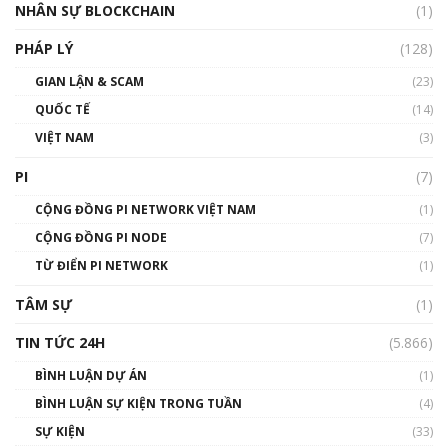
NHÂN SỰ BLOCKCHAIN
(1)
01:32:59
PHÁP LÝ
(128)
Talkshow17: Mùa đông Crypto – Chiếc khăn
GIAN LẬN & SCAM
gió ấm
(23)
01:40:40
QUỐC TẾ
(14)
VIỆT NAM
(3)
Talkshow 16: Làn sóng số tại Việt Nam và thế
giới
PI
(7)
01:49:30
CỘNG ĐỒNG PI NETWORK VIỆT NAM
(1)
Talkshow 14: MemeCoin – Trò đùa tỷ đô
CỘNG ĐỒNG PI NODE
(7)
#phocapblockchain #PCB #meme
TỪ ĐIỂN PI NETWORK
(1)
01:29:26
TÂM SỰ
(1)
TIN TỨC 24H
(5.866)
BÌNH LUẬN DỰ ÁN
(1)
BÌNH LUẬN SỰ KIỆN TRONG TUẦN
(4)
SỰ KIỆN
(33)