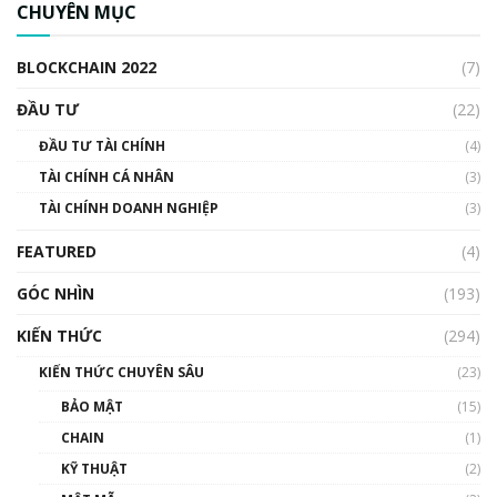
CHUYÊN MỤC
cập Blockchain
00:04:38
BLOCKCHAIN 2022
(7)
Triển vọng nào cho Bitcoin. Thị trường liệu có
uptrend trong năm 2023? | Phổ cập
ĐẦU TƯ
(22)
Blockchain
ĐẦU TƯ TÀI CHÍNH
(4)
00:02:14
TÀI CHÍNH CÁ NHÂN
(3)
Nhìn lại năm 2022: Những sự kiện ảnh hưởng
TÀI CHÍNH DOANH NGHIỆP
đến hệ sinh thái tiền mã hoá | Phổ cập
(3)
Blockchain
FEATURED
(4)
00:15:29
GÓC NHÌN
Nhìn lại năm 2022: Những nhân vật ảnh
(193)
hưởng nhất hệ sinh thái tiền mã hoá | Phổ
cập Blockchain
KIẾN THỨC
(294)
00:16:07
KIẾN THỨC CHUYÊN SÂU
(23)
Talkshow 27: Ranh giới giữa tầm ảnh hưởng
BẢO MẬT
(15)
và sự thao túng giá | Phổ cập Blockchain
CHAIN
(1)
01:35:05
KỸ THUẬT
(2)
Nhân sự tương lại ngành Blockchain Việt