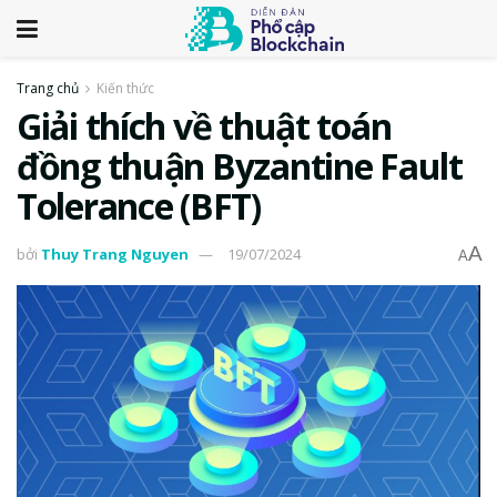
Trang chủ
Kiến thức
Giải thích về thuật toán
đồng thuận Byzantine Fault
Tolerance (BFT)
A
bởi
Thuy Trang Nguyen
19/07/2024
A