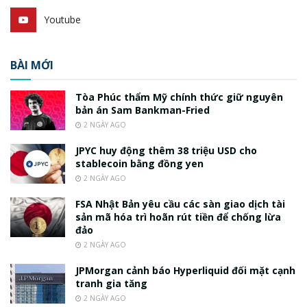
Youtube
BÀI MỚI
Tòa Phúc thẩm Mỹ chính thức giữ nguyên
bản án Sam Bankman-Fried
2 NGÀY AGO
JPYC huy động thêm 38 triệu USD cho
stablecoin bằng đồng yen
2 NGÀY AGO
FSA Nhật Bản yêu cầu các sàn giao dịch tài
sản mã hóa trì hoãn rút tiền để chống lừa
đảo
2 NGÀY AGO
JPMorgan cảnh báo Hyperliquid đối mặt cạnh
tranh gia tăng
2 NGÀY AGO