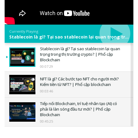
Currently Playing
Stablecoin là gì? Tại sao stablecoin lại quan trọng trong thị trường crypto? | Phổ cập Blockchain
Stablecoin là gì? Tại sao stablecoin lại quan
trọng trong thị trường crypto? | Phổ cập
Blockchain
00:07:29
NFT là gì? Các bước tạo NFT cho người mới?
Kiếm tiền từ NFT? | Phổ cập blockchain
00:03:46
Tiếp nối Blockchain, trí tuệ nhân tạo (AI) có
phải là làn sóng đầu tư mới? | Phổ cập
Blockchain
00:45:25
CBDC là gì? Tổng quan về CBDC? Tại sao
ngân hàng trung ương lại quan trọng? | Phổ