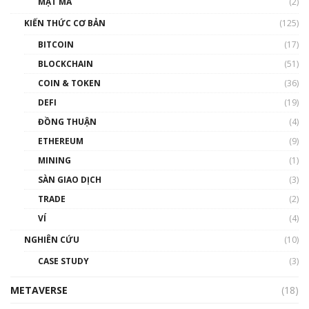
MẬT MÃ
(2)
Nam | Phổ cập Blockchain
KIẾN THỨC CƠ BẢN
(125)
00:43:47
BITCOIN
(17)
Blockchain đang được ứng dụng ở Việt Nam
BLOCKCHAIN
(51)
như thể nào?
COIN & TOKEN
(36)
00:39:31
DEFI
(19)
Chìa khóa mở lối cơ hội trước các quĩ đầu tư |
ĐỒNG THUẬN
(4)
Phổ cập Blockchain
ETHEREUM
(9)
00:35:11
MINING
(1)
Talkshow 20: Biến động giá của tài sản truyền
SÀN GIAO DỊCH
(3)
thống & Crypto qua các cuộc chiến | Phổ cập
Blockchain
TRADE
(2)
01:34:46
VÍ
(4)
Talkshow 19: GameFi Việt Nam – Báo động
NGHIÊN CỨU
(10)
đỏ
CASE STUDY
(3)
01:24:45
METAVERSE
(18)
Talkshow18: Làn sóng tài năng Việt trở về từ
Silicon Valley - Sức bật mới cho Việt Nam