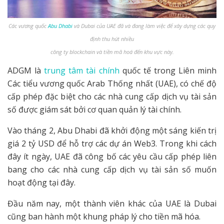
Các vương quốc
Abu Dhabi
và Dubai của UAE đã và đang làm việc để xây dựng các quy
định thu hút nhiều
công ty blockchain và tiền mã hoá đến khu vực này.
ADGM là
trung tâm tài chính
quốc tế trong Liên minh
Các tiểu vương quốc Arab Thống nhất (UAE), có chế độ
cấp phép đặc biệt cho các nhà cung cấp dịch vụ tài sản
số được giám sát bởi cơ quan quản lý tài chính.
Vào tháng 2, Abu Dhabi đã khởi động một sáng kiến ​​trị
giá 2 tỷ USD để hỗ trợ các dự án Web3. Trong khi cách
đây ít ngày, UAE đã công bố các yêu cầu cấp phép liên
bang cho các nhà cung cấp dịch vụ tài sản số muốn
hoạt động tại đây.
Đầu năm nay, một thành viên khác của UAE là Dubai
cũng ban hành một khung pháp lý cho tiền mã hóa.