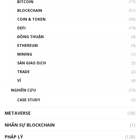
BITCOIN
(17)
Blockchain đang được ứng dụng ở Việt Nam
BLOCKCHAIN
(51)
như thể nào?
COIN & TOKEN
(36)
00:39:31
DEFI
(19)
Chìa khóa mở lối cơ hội trước các quĩ đầu tư |
ĐỒNG THUẬN
(4)
Phổ cập Blockchain
ETHEREUM
(9)
00:35:11
MINING
(1)
Talkshow 20: Biến động giá của tài sản truyền
SÀN GIAO DỊCH
(3)
thống & Crypto qua các cuộc chiến | Phổ cập
Blockchain
TRADE
(2)
01:34:46
VÍ
(4)
Talkshow 19: GameFi Việt Nam – Báo động
NGHIÊN CỨU
(10)
đỏ
CASE STUDY
(3)
01:24:45
METAVERSE
(18)
Talkshow18: Làn sóng tài năng Việt trở về từ
Silicon Valley - Sức bật mới cho Việt Nam
NHÂN SỰ BLOCKCHAIN
(1)
01:32:59
PHÁP LÝ
(128)