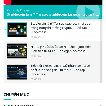
Currently Playing
Stablecoin là gì? Tại sao stablecoin lại quan trọng trong thị trường crypto? | Phổ cập Blockchain
Stablecoin là gì? Tại sao stablecoin lại quan
trọng trong thị trường crypto? | Phổ cập
Blockchain
00:07:29
NFT là gì? Các bước tạo NFT cho người mới?
Kiếm tiền từ NFT? | Phổ cập blockchain
00:03:46
Tiếp nối Blockchain, trí tuệ nhân tạo (AI) có
phải là làn sóng đầu tư mới? | Phổ cập
Blockchain
00:45:25
CBDC là gì? Tổng quan về CBDC? Tại sao
ngân hàng trung ương lại quan trọng? | Phổ
CHUYÊN MỤC
cập Blockchain
00:04:38