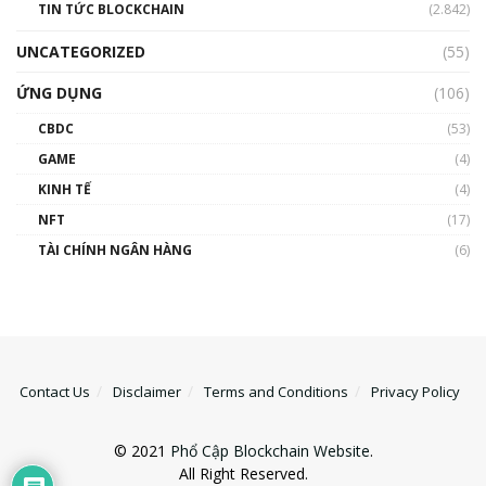
TIN TỨC BLOCKCHAIN
(2.842)
UNCATEGORIZED
(55)
ỨNG DỤNG
(106)
CBDC
(53)
GAME
(4)
KINH TẾ
(4)
NFT
(17)
TÀI CHÍNH NGÂN HÀNG
(6)
Contact Us
Disclaimer
Terms and Conditions
Privacy Policy
© 2021
Phổ Cập Blockchain Website
.
All Right Reserved.