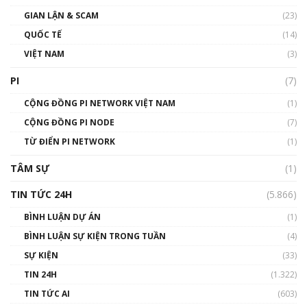
Talkshow17: Mùa đông Crypto – Chiếc khăn
GIAN LẬN & SCAM
gió ấm
(23)
01:40:40
QUỐC TẾ
(14)
VIỆT NAM
(3)
Talkshow 16: Làn sóng số tại Việt Nam và thế
giới
PI
(7)
01:49:30
CỘNG ĐỒNG PI NETWORK VIỆT NAM
(1)
Talkshow 14: MemeCoin – Trò đùa tỷ đô
CỘNG ĐỒNG PI NODE
(7)
#phocapblockchain #PCB #meme
TỪ ĐIỂN PI NETWORK
(1)
01:29:26
TÂM SỰ
(1)
TIN TỨC 24H
(5.866)
BÌNH LUẬN DỰ ÁN
(1)
BÌNH LUẬN SỰ KIỆN TRONG TUẦN
(4)
SỰ KIỆN
(33)
TIN 24H
(1.322)
TIN TỨC AI
(603)