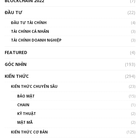
BLOCKCHAIN 2022
(7)
Triển vọng nào cho Bitcoin. Thị trường liệu có
uptrend trong năm 2023? | Phổ cập
ĐẦU TƯ
(22)
Blockchain
ĐẦU TƯ TÀI CHÍNH
(4)
00:02:14
TÀI CHÍNH CÁ NHÂN
(3)
Nhìn lại năm 2022: Những sự kiện ảnh hưởng
TÀI CHÍNH DOANH NGHIỆP
đến hệ sinh thái tiền mã hoá | Phổ cập
(3)
Blockchain
FEATURED
(4)
00:15:29
GÓC NHÌN
Nhìn lại năm 2022: Những nhân vật ảnh
(193)
hưởng nhất hệ sinh thái tiền mã hoá | Phổ
cập Blockchain
KIẾN THỨC
(294)
00:16:07
KIẾN THỨC CHUYÊN SÂU
(23)
Talkshow 27: Ranh giới giữa tầm ảnh hưởng
BẢO MẬT
(15)
và sự thao túng giá | Phổ cập Blockchain
CHAIN
(1)
01:35:05
KỸ THUẬT
(2)
Nhân sự tương lại ngành Blockchain Việt
MẬT MÃ
(2)
Nam | Phổ cập Blockchain
KIẾN THỨC CƠ BẢN
(125)
00:43:47