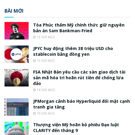
BÀI MỚI
Tòa Phúc thẩm Mỹ chính thức giữ nguyên
bản án Sam Bankman-Fried
13 GIỜ AGO
JPYC huy động thêm 38 triệu USD cho
stablecoin bằng đồng yen
13 GIỜ AGO
FSA Nhật Bản yêu cầu các sàn giao dịch tài
sản mã hóa trì hoãn rút tiền để chống lừa
đảo
14 GIỜ AGO
JPMorgan cảnh báo Hyperliquid đối mặt cạnh
tranh gia tăng
14 GIỜ AGO
Thượng viện Mỹ hoãn bỏ phiếu Đạo luật
CLARITY đến tháng 9