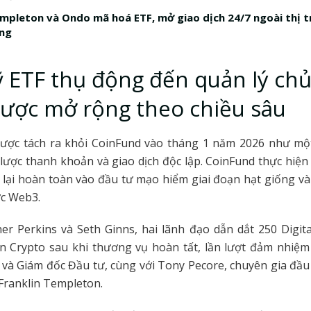
empleton và Ondo mã hoá ETF, mở giao dịch 24/7 ngoài thị 
ống
 ETF thụ động đến quản lý chủ
lược mở rộng theo chiều sâu
 được tách ra khỏi CoinFund vào tháng 1 năm 2026 như một
lược thanh khoản và giao dịch độc lập. CoinFund thực hiện 
 lại hoàn toàn vào đầu tư mạo hiểm giai đoạn hạt giống v
ực Web3.
er Perkins và Seth Ginns, hai lãnh đạo dẫn dắt 250 Digita
n Crypto sau khi thương vụ hoàn tất, lần lượt đảm nhiệm
và Giám đốc Đầu tư, cùng với Tony Pecore, chuyên gia đầu 
Franklin Templeton.