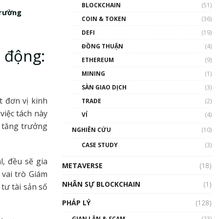
Nhân sự tương lại ngành
BLOCKCHAIN
(51)
Blockchain Việt Nam | Phổ
trường
cập Blockchain
COIN & TOKEN
(36)
00:43:47
DEFI
(19)
ĐỒNG THUẬN
(4)
Blockchain đang được ứng
 động:
dụng ở Việt Nam như thể
ETHEREUM
(9)
nào?
MINING
(1)
00:39:31
SÀN GIAO DỊCH
(3)
Chìa khóa mở lối cơ hội
 đơn vị kinh
TRADE
(2)
trước các quĩ đầu tư | Phổ
cập Blockchain
việc tách này
VÍ
(4)
00:35:11
à tăng trưởng
NGHIÊN CỨU
(10)
Talkshow 20: Biến động
CASE STUDY
(3)
giá của tài sản truyền
thống & Crypto qua các
l, đều sẽ gia
METAVERSE
cuộc chiến | Phổ cập
(18)
 vai trò Giám
Blockchain
NHÂN SỰ BLOCKCHAIN
(1)
01:34:46
tư tài sản số
PHÁP LÝ
(128)
Talkshow 19: GameFi Việt
Nam – Báo động đỏ
GIAN LẬN & SCAM
(23)