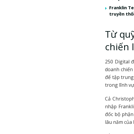
Franklin T
truyền th
Từ quỹ
chiến 
250 Digital
doanh chiến 
để tập trung
trong lĩnh v
Cả Christoph
nhập Frankli
đốc bộ phận 
lâu năm của 