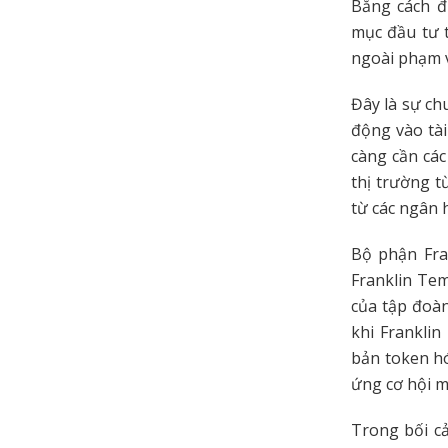
Bằng cách đ
mục đầu tư 
ngoài phạm v
Đây là sự ch
động vào tà
càng cần các
thị trường t
từ các ngân 
Bộ phận Fra
Franklin Tem
của tập đoàn
khi Frankli
bản token h
ứng cơ hội m
Trong bối c