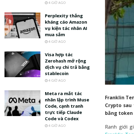
4 GIỜ AGO
Perplexity thắng
kháng cáo Amazon
vụ kiện tác nhân AI
mua sắm
4 GIỜ AGO
Visa hợp tác
Zerohash mở rộng
dịch vụ chi trả bằng
stablecoin
4 GIỜ AGO
Meta ra mắt tác
Franklin Te
nhân lập trình Muse
Crypto sau 
Code, cạnh tranh
trực tiếp Claude
bằng token 
Code và Codex
4 GIỜ AGO
Ranh giới gi