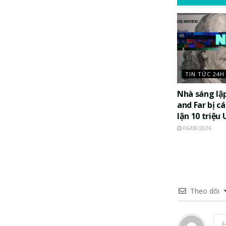
TIN TỨC 24H
Nhà sáng lậ
and Far bị c
lận 10 triệu
06/08/2026
Theo dõi