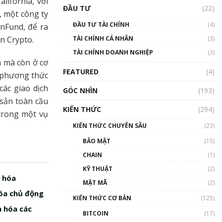
alifornia, với
Triển vọng nào cho
ĐẦU TƯ
(22)
Bitcoin. Thị trường liệu có
l, một công ty
uptrend trong năm 2023? |
ĐẦU TƯ TÀI CHÍNH
(4)
inFund, để ra
Phổ cập Blockchain
n Crypto.
TÀI CHÍNH CÁ NHÂN
(3)
00:02:14
TÀI CHÍNH DOANH NGHIỆP
(3)
Nhìn lại năm 2022: Những
a mà còn ở cơ
sự kiện ảnh hưởng đến hệ
FEATURED
(4)
 phương thức
sinh thái tiền mã hoá |
Phổ cập Blockchain
các giao dịch
GÓC NHÌN
(193)
00:15:29
 sản toàn cầu
KIẾN THỨC
(294)
Nhìn lại năm 2022: Những
trong một vụ
nhân vật ảnh hưởng nhất
KIẾN THỨC CHUYÊN SÂU
(23)
hệ sinh thái tiền mã hoá |
Phổ cập Blockchain
BẢO MẬT
(15)
00:16:07
CHAIN
(1)
Talkshow 27: Ranh giới
KỸ THUẬT
(2)
giữa tầm ảnh hưởng và sự
ã hóa
MẬT MÃ
(2)
thao túng giá | Phổ cập
hóa chủ động
Blockchain
KIẾN THỨC CƠ BẢN
(125)
01:35:05
n hóa các
BITCOIN
(17)