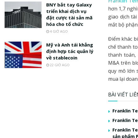
Franklin Te
BNY bắt tay Galaxy
hơn 1,7 nghì
triển khai dịch vụ
giao dịch tà
đặt cược tài sản mã
hóa cho tổ chức
mắt bộ phận 
4 GIỜ AGO
Điểm khác bi
Mỹ và Anh tái khẳng
chế thanh t
định hợp tác quản lý
thanh toán, 
về stablecoin
M&A trên blo
22 GIỜ AGO
quy mô lớn 
mua lại doan
BÀI VIẾT LI
Franklin T
Franklin T
Franklin T
sản phẩm P