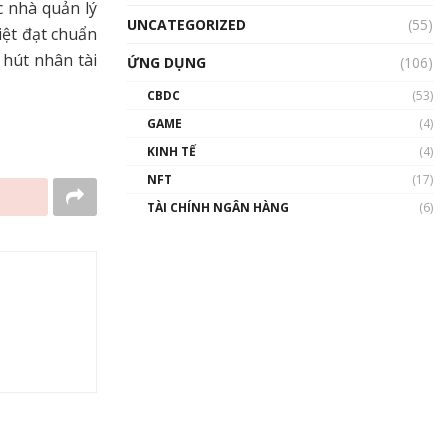
 nhà quản lý
UNCATEGORIZED
(55)
iệt đạt chuẩn
 hút nhân tài
ỨNG DỤNG
(106)
CBDC
(53)
GAME
(4)
KINH TẾ
(4)
NFT
(17)
TÀI CHÍNH NGÂN HÀNG
(6)