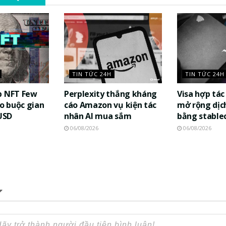
TIN TỨC 24H
TIN TỨC 24H
p NFT Few
Perplexity thắng kháng
Visa hợp tá
áo buộc gian
cáo Amazon vụ kiện tác
mở rộng dịch
 USD
nhân AI mua sắm
bằng stable
06/08/2026
06/08/2026