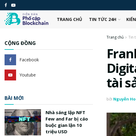
TRANG CHỦ
TIN TỨC 24H
KIẾ
Trang chủ
Tin 
CỘNG ĐỒNG
Fran
Facebook
Digi
Youtube
tài 
BÀI MỚI
bởi
Nguyễn Ho
Nhà sáng lập NFT
Few and Far bị cáo
buộc gian lận 10
triệu USD