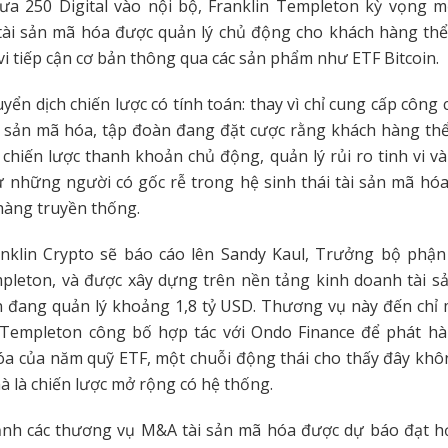
ưa 250 Digital vào nội bộ, Franklin Templeton kỳ vọng 
tài sản mã hóa được quản lý chủ động cho khách hàng thể 
i tiếp cận cơ bản thông qua các sản phẩm như ETF Bitcoin.
uyển dịch chiến lược có tính toán: thay vì chỉ cung cấp công 
i sản mã hóa, tập đoàn đang đặt cược rằng khách hàng thể
 chiến lược thanh khoản chủ động, quản lý rủi ro tinh vi 
ừ những người có gốc rễ trong hệ sinh thái tài sản mã hó
hàng truyền thống.
nklin Crypto sẽ báo cáo lên Sandy Kaul, Trưởng bộ phận
pleton, và được xây dựng trên nền tảng kinh doanh tài sả
 đang quản lý khoảng 1,8 tỷ USD.
Thương vụ này đến chỉ 
n Templeton công bố hợp tác với Ondo Finance để phát hà
óa của năm quỹ ETF, một chuỗi động thái cho thấy đây khô
à là chiến lược mở rộng có hệ thống.
ảnh các thương vụ M&A tài sản mã hóa được dự báo đạt h