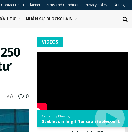
Contact Us
Disclaimer
Terms and Conditions
Privacy Policy
Login
ĐẦU TƯ
NHÂN SỰ BLOCKCHAIN
VIDEOS
 250
tư
0
A
A
Currently Playing
Stablecoin là gì? Tại sao stablecoin lại quan trọng trong thị trường crypto? | Phổ cập Blockchain