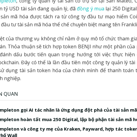
mpleton
, công ty quản lý tài sản có trụ sở tại San Mateo, C
n tỷ USD tài sản đang quản lý, đã
đồng ý mua
lại 250 Digita
i sản mã hóa được tách ra từ công ty đầu tư mạo hiểm Co
đầu tư tài sản mã hóa thể chế chuyên biệt mang tên Frankli
ệt của thương vụ không chỉ nằm ở quy mô tổ chức tham gi
oán. Thỏa thuận sẽ tích hợp token BENJI như một phần của
đánh dấu bước tiến quan trọng hướng tới việc thực hiện 
ckchain.
Đây có thể là lần đầu tiên một công ty quản lý tài
sử dụng tài sản token hóa của chính mình để thanh toán 
h nghiệp.
ÊN QUAN
empleton gọi AI tác nhân là ứng dụng đột phá của tài sản m
empleton hoàn tất mua 250 Digital, lập bộ phận tài sản mã 
empleton và công ty mẹ của Kraken, Payward, hợp tác toke
hố Wall