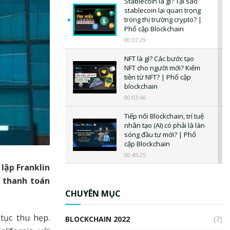
Stablecoin là gì? Tại sao
stablecoin lại quan trọng
trong thị trường crypto? |
Phổ cập Blockchain
00:07:29
NFT là gì? Các bước tạo
NFT cho người mới? Kiếm
tiền từ NFT? | Phổ cập
blockchain
00:03:46
Tiếp nối Blockchain, trí tuệ
nhân tạo (AI) có phải là làn
sóng đầu tư mới? | Phổ
cập Blockchain
00:45:25
lập Franklin
CBDC là gì? Tổng quan về
n thanh toán
CBDC? Tại sao ngân hàng
trung ương lại quan trọng?
CHUYÊN MỤC
| Phổ cập Blockchain
00:04:38
 tục thu hẹp.
BLOCKCHAIN 2022
(7)