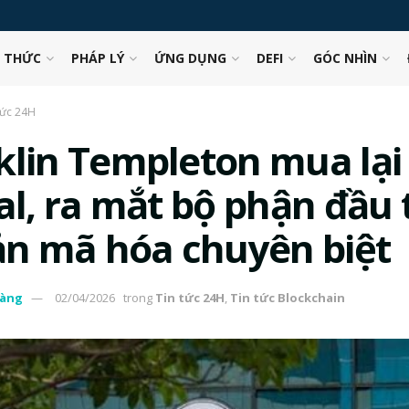
N THỨC
PHÁP LÝ
ỨNG DỤNG
DEFI
GÓC NHÌN
tức 24H
klin Templeton mua lại
tal, ra mắt bộ phận đầu 
sản mã hóa chuyên biệt
àng
02/04/2026
trong
Tin tức 24H
,
Tin tức Blockchain