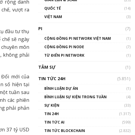
mở rộng danh
01:24:45
QUỐC TẾ
(14)
chế, vượt ra
Talkshow18: Làn sóng tài
VIỆT NAM
(3)
năng Việt trở về từ Silicon
Valley - Sức bật mới cho
PI
(7)
cụ đầu tư thụ
Việt Nam
01:32:59
 chế sẽ ngày
CỘNG ĐỒNG PI NETWORK VIỆT NAM
(1)
và chuyên môn
CỘNG ĐỒNG PI NODE
(7)
Talkshow17: Mùa đông
a, không phải
TỪ ĐIỂN PI NETWORK
Crypto – Chiếc khăn gió ấm
(1)
01:40:40
TÂM SỰ
(1)
Talkshow 16: Làn sóng số
 Đổi mới của
TIN TỨC 24H
(5.851)
tại Việt Nam và thế giới
n số hiện tại
01:49:30
BÌNH LUẬN DỰ ÁN
(1)
một tuần sau
BÌNH LUẬN SỰ KIỆN TRONG TUẦN
(4)
nh các phiên
Talkshow 14: MemeCoin –
Trò đùa tỷ đô
SỰ KIỆN
(33)
ng phải phản
#phocapblockchain #PCB
TIN 24H
(1.317)
#meme
TIN TỨC AI
(599)
01:29:26
ơn 37 tỷ USD
TIN TỨC BLOCKCHAIN
(2.832)