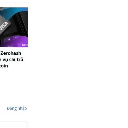
c Zerohash
 vụ chi trả
coin
Đăng nhập