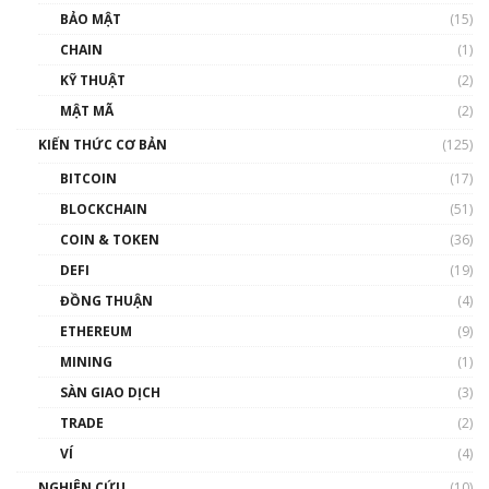
Talkshow 27: Ranh giới giữa tầm ảnh hưởng
BẢO MẬT
(15)
và sự thao túng giá | Phổ cập Blockchain
CHAIN
(1)
01:35:05
KỸ THUẬT
(2)
Nhân sự tương lại ngành Blockchain Việt
MẬT MÃ
(2)
Nam | Phổ cập Blockchain
KIẾN THỨC CƠ BẢN
(125)
00:43:47
BITCOIN
(17)
Blockchain đang được ứng dụng ở Việt Nam
BLOCKCHAIN
(51)
như thể nào?
COIN & TOKEN
(36)
00:39:31
DEFI
(19)
Chìa khóa mở lối cơ hội trước các quĩ đầu tư |
ĐỒNG THUẬN
(4)
Phổ cập Blockchain
ETHEREUM
(9)
00:35:11
MINING
(1)
Talkshow 20: Biến động giá của tài sản truyền
SÀN GIAO DỊCH
(3)
thống & Crypto qua các cuộc chiến | Phổ cập
Blockchain
TRADE
(2)
01:34:46
VÍ
(4)
Talkshow 19: GameFi Việt Nam – Báo động
NGHIÊN CỨU
(10)