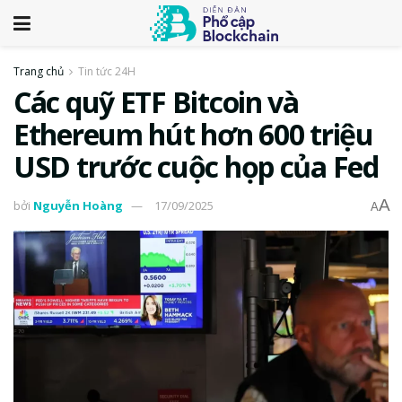
Trang chủ
Tin tức 24H
Các quỹ ETF Bitcoin và
Ethereum hút hơn 600 triệu
USD trước cuộc họp của Fed
A
bởi
Nguyễn Hoàng
17/09/2025
A