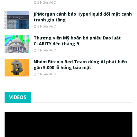
2 NGÀY AGO
JPMorgan cảnh báo Hyperliquid đối mặt cạnh
tranh gia tăng
2 NGÀY AGO
Thượng viện Mỹ hoãn bỏ phiếu Đạo luật
CLARITY đến tháng 9
2 NGÀY AGO
Nhóm Bitcoin Red Team dùng AI phát hiện
gần 5.000 lỗ hổng bảo mật
2 NGÀY AGO
VIDEOS