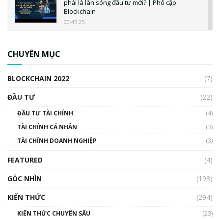
phải là làn sóng đầu tư mới? | Phổ cập
Blockchain
00:45:25
CBDC là gì? Tổng quan về CBDC? Tại sao
ngân hàng trung ương lại quan trọng? | Phổ
CHUYÊN MỤC
cập Blockchain
00:04:38
BLOCKCHAIN 2022
(7)
Triển vọng nào cho Bitcoin. Thị trường liệu có
uptrend trong năm 2023? | Phổ cập
ĐẦU TƯ
(22)
Blockchain
ĐẦU TƯ TÀI CHÍNH
(4)
00:02:14
TÀI CHÍNH CÁ NHÂN
(3)
Nhìn lại năm 2022: Những sự kiện ảnh hưởng
TÀI CHÍNH DOANH NGHIỆP
đến hệ sinh thái tiền mã hoá | Phổ cập
(3)
Blockchain
FEATURED
(4)
00:15:29
GÓC NHÌN
Nhìn lại năm 2022: Những nhân vật ảnh
(193)
hưởng nhất hệ sinh thái tiền mã hoá | Phổ
cập Blockchain
KIẾN THỨC
(294)
00:16:07
KIẾN THỨC CHUYÊN SÂU
(23)