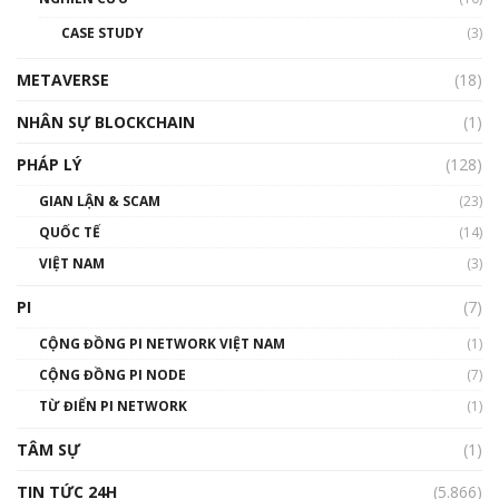
đỏ
CASE STUDY
(3)
01:24:45
METAVERSE
(18)
Talkshow18: Làn sóng tài năng Việt trở về từ
Silicon Valley - Sức bật mới cho Việt Nam
NHÂN SỰ BLOCKCHAIN
(1)
01:32:59
PHÁP LÝ
(128)
Talkshow17: Mùa đông Crypto – Chiếc khăn
GIAN LẬN & SCAM
gió ấm
(23)
01:40:40
QUỐC TẾ
(14)
VIỆT NAM
(3)
Talkshow 16: Làn sóng số tại Việt Nam và thế
giới
PI
(7)
01:49:30
CỘNG ĐỒNG PI NETWORK VIỆT NAM
(1)
Talkshow 14: MemeCoin – Trò đùa tỷ đô
CỘNG ĐỒNG PI NODE
(7)
#phocapblockchain #PCB #meme
TỪ ĐIỂN PI NETWORK
(1)
01:29:26
TÂM SỰ
(1)
TIN TỨC 24H
(5.866)