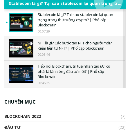
Stablecoin là gì? Tại sao stablecoin lại quan trọng trong thị trường crypto? | Phổ cập Blockchain
Stablecoin là gì? Tại sao stablecoin lại quan
trọng trong thị trường crypto? | Phổ cập
Blockchain
00:07:29
NFT là gì? Các bước tạo NFT cho người mới?
Kiếm tiền từ NFT? | Phổ cập blockchain
00:03:46
Tiếp nối Blockchain, trí tuệ nhân tạo (AI) có
phải là làn sóng đầu tư mới? | Phổ cập
Blockchain
00:45:25
CBDC là gì? Tổng quan về CBDC? Tại sao
ngân hàng trung ương lại quan trọng? | Phổ
CHUYÊN MỤC
cập Blockchain
00:04:38
BLOCKCHAIN 2022
(7)
Triển vọng nào cho Bitcoin. Thị trường liệu có
uptrend trong năm 2023? | Phổ cập
ĐẦU TƯ
(22)