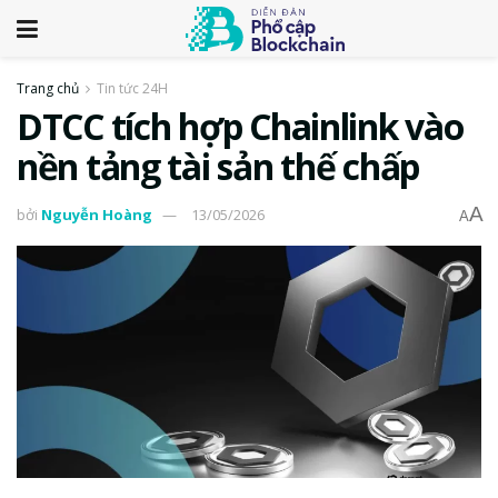
Trang chủ
Tin tức 24H
DTCC tích hợp Chainlink vào
nền tảng tài sản thế chấp
A
bởi
Nguyễn Hoàng
13/05/2026
A