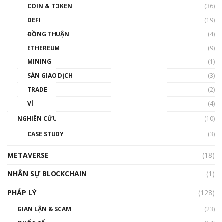
COIN & TOKEN
(36)
00:39:31
DEFI
(19)
Chìa khóa mở lối cơ hội trước các quĩ đầu tư |
ĐỒNG THUẬN
(4)
Phổ cập Blockchain
ETHEREUM
(9)
00:35:11
MINING
(1)
Talkshow 20: Biến động giá của tài sản truyền
SÀN GIAO DỊCH
(3)
thống & Crypto qua các cuộc chiến | Phổ cập
Blockchain
TRADE
(2)
01:34:46
VÍ
(4)
Talkshow 19: GameFi Việt Nam – Báo động
NGHIÊN CỨU
(10)
đỏ
CASE STUDY
(3)
01:24:45
METAVERSE
(18)
Talkshow18: Làn sóng tài năng Việt trở về từ
Silicon Valley - Sức bật mới cho Việt Nam
NHÂN SỰ BLOCKCHAIN
(1)
01:32:59
PHÁP LÝ
(128)
Talkshow17: Mùa đông Crypto – Chiếc khăn
GIAN LẬN & SCAM
gió ấm
(23)
01:40:40