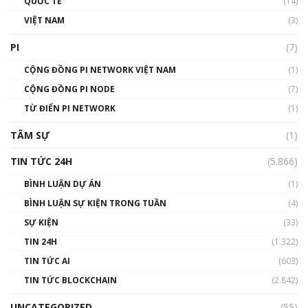
QUỐC TẾ
(14)
VIỆT NAM
(3)
Talkshow 16: Làn sóng số tại Việt Nam và thế
giới
PI
(7)
01:49:30
CỘNG ĐỒNG PI NETWORK VIỆT NAM
(1)
Talkshow 14: MemeCoin – Trò đùa tỷ đô
CỘNG ĐỒNG PI NODE
(7)
#phocapblockchain #PCB #meme
TỪ ĐIỂN PI NETWORK
(1)
01:29:26
TÂM SỰ
(1)
TIN TỨC 24H
(5.866)
BÌNH LUẬN DỰ ÁN
(1)
BÌNH LUẬN SỰ KIỆN TRONG TUẦN
(4)
SỰ KIỆN
(33)
TIN 24H
(1.322)
TIN TỨC AI
(603)
TIN TỨC BLOCKCHAIN
(2.842)
UNCATEGORIZED
(55)