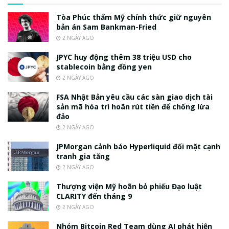
Tòa Phúc thẩm Mỹ chính thức giữ nguyên
bản án Sam Bankman-Fried
2 NGÀY AGO
JPYC huy động thêm 38 triệu USD cho
stablecoin bằng đồng yen
2 NGÀY AGO
FSA Nhật Bản yêu cầu các sàn giao dịch tài
sản mã hóa trì hoãn rút tiền để chống lừa
đảo
2 NGÀY AGO
JPMorgan cảnh báo Hyperliquid đối mặt cạnh
tranh gia tăng
2 NGÀY AGO
Thượng viện Mỹ hoãn bỏ phiếu Đạo luật
CLARITY đến tháng 9
2 NGÀY AGO
Nhóm Bitcoin Red Team dùng AI phát hiện