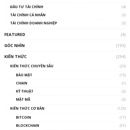
Blockchain
ĐẦU TƯ TÀI CHÍNH
(4)
00:02:14
TÀI CHÍNH CÁ NHÂN
(3)
Nhìn lại năm 2022: Những sự kiện ảnh hưởng
TÀI CHÍNH DOANH NGHIỆP
đến hệ sinh thái tiền mã hoá | Phổ cập
(3)
Blockchain
FEATURED
(4)
00:15:29
GÓC NHÌN
Nhìn lại năm 2022: Những nhân vật ảnh
(193)
hưởng nhất hệ sinh thái tiền mã hoá | Phổ
cập Blockchain
KIẾN THỨC
(294)
00:16:07
KIẾN THỨC CHUYÊN SÂU
(23)
Talkshow 27: Ranh giới giữa tầm ảnh hưởng
BẢO MẬT
(15)
và sự thao túng giá | Phổ cập Blockchain
CHAIN
(1)
01:35:05
KỸ THUẬT
(2)
Nhân sự tương lại ngành Blockchain Việt
MẬT MÃ
(2)
Nam | Phổ cập Blockchain
KIẾN THỨC CƠ BẢN
(125)
00:43:47
BITCOIN
(17)
Blockchain đang được ứng dụng ở Việt Nam
BLOCKCHAIN
(51)
như thể nào?