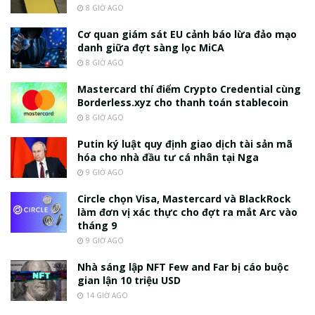
8 GIỜ AGO
Cơ quan giám sát EU cảnh báo lừa đảo mạo
danh giữa đợt sàng lọc MiCA
8 GIỜ AGO
Mastercard thí điểm Crypto Credential cùng
Borderless.xyz cho thanh toán stablecoin
8 GIỜ AGO
Putin ký luật quy định giao dịch tài sản mã
hóa cho nhà đầu tư cá nhân tại Nga
9 GIỜ AGO
Circle chọn Visa, Mastercard và BlackRock
làm đơn vị xác thực cho đợt ra mắt Arc vào
tháng 9
9 GIỜ AGO
Nhà sáng lập NFT Few and Far bị cáo buộc
gian lận 10 triệu USD
14 GIỜ AGO