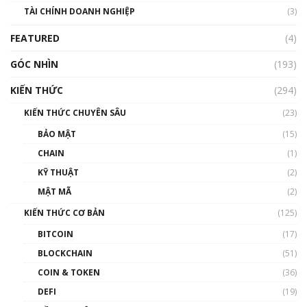
TÀI CHÍNH DOANH NGHIỆP
đến hệ sinh thái tiền mã hoá | Phổ cập
(3)
Blockchain
FEATURED
(4)
00:15:29
GÓC NHÌN
Nhìn lại năm 2022: Những nhân vật ảnh
(193)
hưởng nhất hệ sinh thái tiền mã hoá | Phổ
cập Blockchain
KIẾN THỨC
(294)
00:16:07
KIẾN THỨC CHUYÊN SÂU
(23)
Talkshow 27: Ranh giới giữa tầm ảnh hưởng
BẢO MẬT
(15)
và sự thao túng giá | Phổ cập Blockchain
CHAIN
(1)
01:35:05
KỸ THUẬT
(2)
Nhân sự tương lại ngành Blockchain Việt
MẬT MÃ
(2)
Nam | Phổ cập Blockchain
KIẾN THỨC CƠ BẢN
(125)
00:43:47
BITCOIN
(17)
Blockchain đang được ứng dụng ở Việt Nam
BLOCKCHAIN
(51)
như thể nào?
COIN & TOKEN
(36)
00:39:31
DEFI
(19)
Chìa khóa mở lối cơ hội trước các quĩ đầu tư |