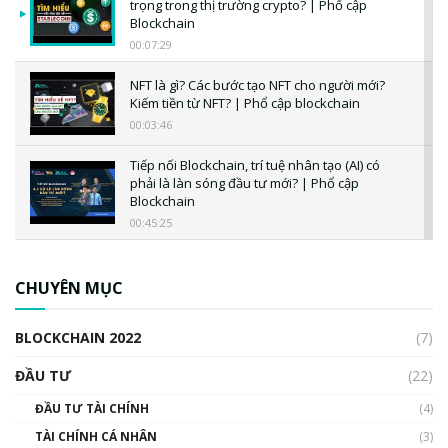
trọng trong thị trường crypto? | Phổ cập
Blockchain
00:07:29
NFT là gì? Các bước tạo NFT cho người mới?
Kiếm tiền từ NFT? | Phổ cập blockchain
00:03:46
Tiếp nối Blockchain, trí tuệ nhân tạo (AI) có
phải là làn sóng đầu tư mới? | Phổ cập
Blockchain
00:45:25
CBDC là gì? Tổng quan về CBDC? Tại sao
ngân hàng trung ương lại quan trọng? | Phổ
CHUYÊN MỤC
cập Blockchain
00:04:38
BLOCKCHAIN 2022
(7)
Triển vọng nào cho Bitcoin. Thị trường liệu có
uptrend trong năm 2023? | Phổ cập
ĐẦU TƯ
(22)
Blockchain
ĐẦU TƯ TÀI CHÍNH
(4)
00:02:14
TÀI CHÍNH CÁ NHÂN
(3)
Nhìn lại năm 2022: Những sự kiện ảnh hưởng