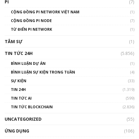
PI
(7)
01:49:30
CỘNG ĐỒNG PI NETWORK VIỆT NAM
(1)
Talkshow 14: MemeCoin – Trò đùa tỷ đô
CỘNG ĐỒNG PI NODE
(7)
#phocapblockchain #PCB #meme
TỪ ĐIỂN PI NETWORK
(1)
01:29:26
TÂM SỰ
(1)
TIN TỨC 24H
(5.856)
BÌNH LUẬN DỰ ÁN
(1)
BÌNH LUẬN SỰ KIỆN TRONG TUẦN
(4)
SỰ KIỆN
(33)
TIN 24H
(1.319)
TIN TỨC AI
(599)
TIN TỨC BLOCKCHAIN
(2.836)
UNCATEGORIZED
(55)
ỨNG DỤNG
(106)