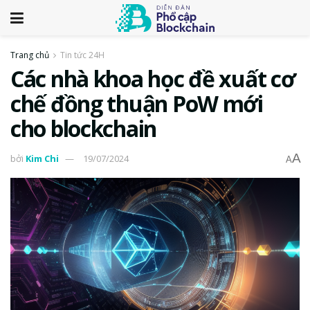
Trang chủ
Tin tức 24H
Các nhà khoa học đề xuất cơ
chế đồng thuận PoW mới
cho blockchain
A
bởi
Kim Chi
19/07/2024
A