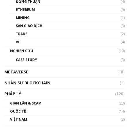
ĐỒNG THUẬN
(4)
Phổ cập Blockchain
ETHEREUM
(9)
00:35:11
MINING
(1)
Talkshow 20: Biến động giá của tài sản truyền
SÀN GIAO DỊCH
(3)
thống & Crypto qua các cuộc chiến | Phổ cập
Blockchain
TRADE
(2)
01:34:46
VÍ
(4)
Talkshow 19: GameFi Việt Nam – Báo động
NGHIÊN CỨU
(10)
đỏ
CASE STUDY
(3)
01:24:45
METAVERSE
(18)
Talkshow18: Làn sóng tài năng Việt trở về từ
Silicon Valley - Sức bật mới cho Việt Nam
NHÂN SỰ BLOCKCHAIN
(1)
01:32:59
PHÁP LÝ
(128)
Talkshow17: Mùa đông Crypto – Chiếc khăn
GIAN LẬN & SCAM
gió ấm
(23)
01:40:40
QUỐC TẾ
(14)
VIỆT NAM
(3)
Talkshow 16: Làn sóng số tại Việt Nam và thế
giới