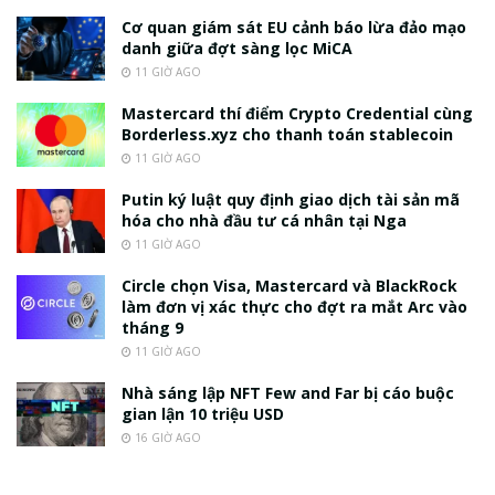
Cơ quan giám sát EU cảnh báo lừa đảo mạo
danh giữa đợt sàng lọc MiCA
11 GIỜ AGO
Mastercard thí điểm Crypto Credential cùng
Borderless.xyz cho thanh toán stablecoin
11 GIỜ AGO
Putin ký luật quy định giao dịch tài sản mã
hóa cho nhà đầu tư cá nhân tại Nga
11 GIỜ AGO
Circle chọn Visa, Mastercard và BlackRock
làm đơn vị xác thực cho đợt ra mắt Arc vào
tháng 9
11 GIỜ AGO
Nhà sáng lập NFT Few and Far bị cáo buộc
gian lận 10 triệu USD
16 GIỜ AGO