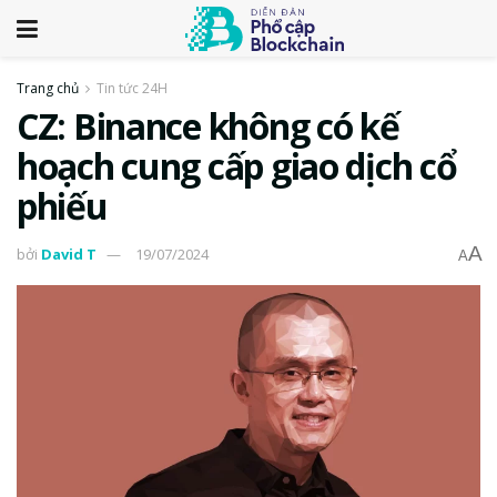
Trang chủ
Tin tức 24H
CZ: Binance không có kế
hoạch cung cấp giao dịch cổ
phiếu
A
bởi
David T
19/07/2024
A