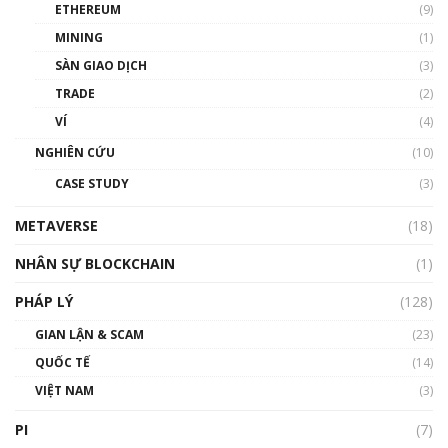
ETHEREUM
(9)
00:35:11
MINING
(1)
Talkshow 20: Biến động giá của tài sản truyền
SÀN GIAO DỊCH
(3)
thống & Crypto qua các cuộc chiến | Phổ cập
Blockchain
TRADE
(2)
01:34:46
VÍ
(4)
Talkshow 19: GameFi Việt Nam – Báo động
NGHIÊN CỨU
(10)
đỏ
CASE STUDY
(3)
01:24:45
METAVERSE
(18)
Talkshow18: Làn sóng tài năng Việt trở về từ
Silicon Valley - Sức bật mới cho Việt Nam
NHÂN SỰ BLOCKCHAIN
(1)
01:32:59
PHÁP LÝ
(128)
Talkshow17: Mùa đông Crypto – Chiếc khăn
GIAN LẬN & SCAM
gió ấm
(23)
01:40:40
QUỐC TẾ
(14)
VIỆT NAM
(3)
Talkshow 16: Làn sóng số tại Việt Nam và thế
giới
PI
(7)
01:49:30