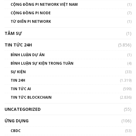
CỘNG ĐỒNG PI NETWORK VIỆT NAM
(1)
Talkshow 14: MemeCoin – Trò đùa tỷ đô
CỘNG ĐỒNG PI NODE
(7)
#phocapblockchain #PCB #meme
TỪ ĐIỂN PI NETWORK
(1)
01:29:26
TÂM SỰ
(1)
TIN TỨC 24H
(5.856)
BÌNH LUẬN DỰ ÁN
(1)
BÌNH LUẬN SỰ KIỆN TRONG TUẦN
(4)
SỰ KIỆN
(33)
TIN 24H
(1.319)
TIN TỨC AI
(599)
TIN TỨC BLOCKCHAIN
(2.836)
UNCATEGORIZED
(55)
ỨNG DỤNG
(106)
CBDC
(53)