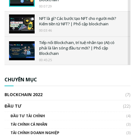
00:07:29
NFT là gì? Các bước tạo NFT cho người mới?
Kiếm tiền từ NFT? | Phổ cập blockchain
00:03:46
Tiếp nối Blockchain, trí tuệ nhân tạo (AI) có
phải là làn sóng đầu tư mới? | Phổ cập
Blockchain
00:45:25
CBDC là gì? Tổng quan về CBDC? Tại sao
ngân hàng trung ương lại quan trọng? | Phổ
CHUYÊN MỤC
cập Blockchain
00:04:38
BLOCKCHAIN 2022
(7)
Triển vọng nào cho Bitcoin. Thị trường liệu có
uptrend trong năm 2023? | Phổ cập
ĐẦU TƯ
(22)
Blockchain
ĐẦU TƯ TÀI CHÍNH
(4)
00:02:14
TÀI CHÍNH CÁ NHÂN
(3)
Nhìn lại năm 2022: Những sự kiện ảnh hưởng
TÀI CHÍNH DOANH NGHIỆP
đến hệ sinh thái tiền mã hoá | Phổ cập
(3)