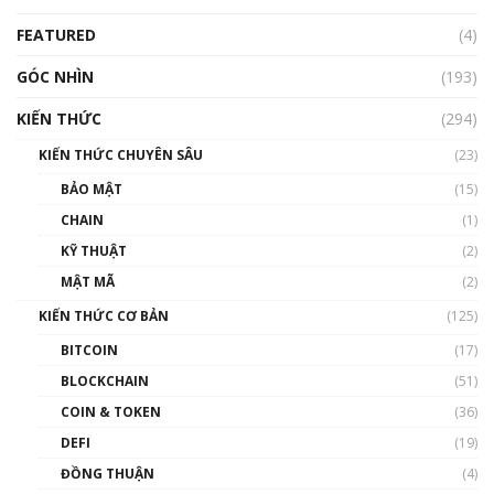
Blockchain
FEATURED
(4)
00:15:29
GÓC NHÌN
Nhìn lại năm 2022: Những nhân vật ảnh
(193)
hưởng nhất hệ sinh thái tiền mã hoá | Phổ
cập Blockchain
KIẾN THỨC
(294)
00:16:07
KIẾN THỨC CHUYÊN SÂU
(23)
Talkshow 27: Ranh giới giữa tầm ảnh hưởng
BẢO MẬT
(15)
và sự thao túng giá | Phổ cập Blockchain
CHAIN
(1)
01:35:05
KỸ THUẬT
(2)
Nhân sự tương lại ngành Blockchain Việt
MẬT MÃ
(2)
Nam | Phổ cập Blockchain
KIẾN THỨC CƠ BẢN
(125)
00:43:47
BITCOIN
(17)
Blockchain đang được ứng dụng ở Việt Nam
BLOCKCHAIN
(51)
như thể nào?
COIN & TOKEN
(36)
00:39:31
DEFI
(19)
Chìa khóa mở lối cơ hội trước các quĩ đầu tư |
ĐỒNG THUẬN
(4)
Phổ cập Blockchain