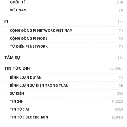
01:40:40
QUỐC TẾ
(14)
VIỆT NAM
(3)
Talkshow 16: Làn sóng số tại Việt Nam và thế
giới
PI
(7)
01:49:30
CỘNG ĐỒNG PI NETWORK VIỆT NAM
(1)
Talkshow 14: MemeCoin – Trò đùa tỷ đô
CỘNG ĐỒNG PI NODE
(7)
#phocapblockchain #PCB #meme
TỪ ĐIỂN PI NETWORK
(1)
01:29:26
TÂM SỰ
(1)
TIN TỨC 24H
(5.866)
BÌNH LUẬN DỰ ÁN
(1)
BÌNH LUẬN SỰ KIỆN TRONG TUẦN
(4)
SỰ KIỆN
(33)
TIN 24H
(1.322)
TIN TỨC AI
(603)
TIN TỨC BLOCKCHAIN
(2.842)