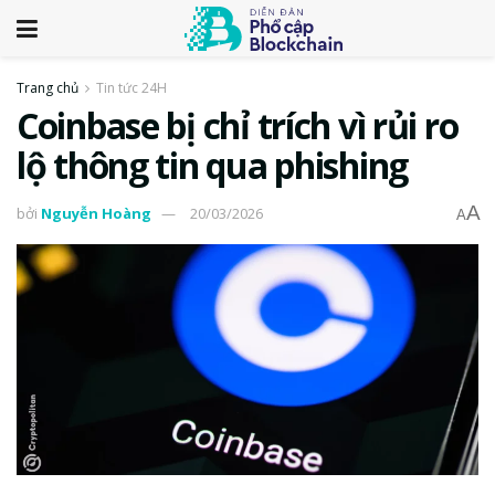
Trang chủ
Tin tức 24H
Coinbase bị chỉ trích vì rủi ro
lộ thông tin qua phishing
A
bởi
Nguyễn Hoàng
20/03/2026
A