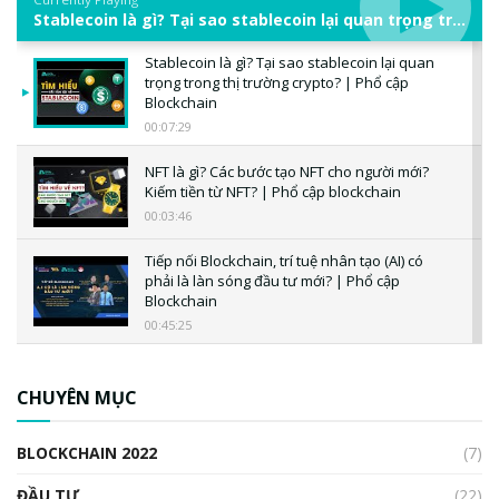
Stablecoin là gì? Tại sao stablecoin lại quan trọng trong thị trường crypto? | Phổ cập Blockchain
Stablecoin là gì? Tại sao stablecoin lại quan
trọng trong thị trường crypto? | Phổ cập
Blockchain
00:07:29
NFT là gì? Các bước tạo NFT cho người mới?
Kiếm tiền từ NFT? | Phổ cập blockchain
00:03:46
Tiếp nối Blockchain, trí tuệ nhân tạo (AI) có
phải là làn sóng đầu tư mới? | Phổ cập
Blockchain
00:45:25
CBDC là gì? Tổng quan về CBDC? Tại sao
ngân hàng trung ương lại quan trọng? | Phổ
CHUYÊN MỤC
cập Blockchain
00:04:38
BLOCKCHAIN 2022
(7)
Triển vọng nào cho Bitcoin. Thị trường liệu có
uptrend trong năm 2023? | Phổ cập
ĐẦU TƯ
(22)