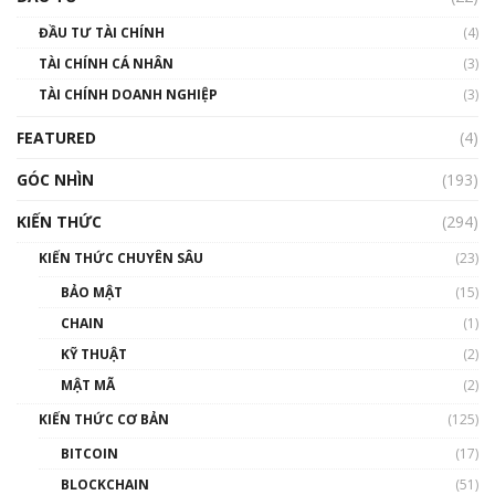
Blockchain
ĐẦU TƯ TÀI CHÍNH
(4)
00:02:14
TÀI CHÍNH CÁ NHÂN
(3)
Nhìn lại năm 2022: Những sự kiện ảnh hưởng
TÀI CHÍNH DOANH NGHIỆP
đến hệ sinh thái tiền mã hoá | Phổ cập
(3)
Blockchain
FEATURED
(4)
00:15:29
GÓC NHÌN
Nhìn lại năm 2022: Những nhân vật ảnh
(193)
hưởng nhất hệ sinh thái tiền mã hoá | Phổ
cập Blockchain
KIẾN THỨC
(294)
00:16:07
KIẾN THỨC CHUYÊN SÂU
(23)
Talkshow 27: Ranh giới giữa tầm ảnh hưởng
BẢO MẬT
(15)
và sự thao túng giá | Phổ cập Blockchain
CHAIN
(1)
01:35:05
KỸ THUẬT
(2)
Nhân sự tương lại ngành Blockchain Việt
MẬT MÃ
(2)
Nam | Phổ cập Blockchain
KIẾN THỨC CƠ BẢN
(125)
00:43:47
BITCOIN
(17)
Blockchain đang được ứng dụng ở Việt Nam
BLOCKCHAIN
(51)
như thể nào?