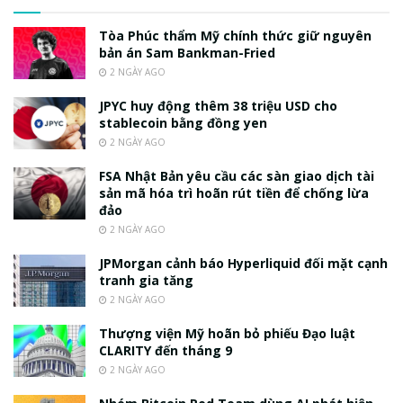
Tòa Phúc thẩm Mỹ chính thức giữ nguyên
bản án Sam Bankman-Fried
2 NGÀY AGO
JPYC huy động thêm 38 triệu USD cho
stablecoin bằng đồng yen
2 NGÀY AGO
FSA Nhật Bản yêu cầu các sàn giao dịch tài
sản mã hóa trì hoãn rút tiền để chống lừa
đảo
2 NGÀY AGO
JPMorgan cảnh báo Hyperliquid đối mặt cạnh
tranh gia tăng
2 NGÀY AGO
Thượng viện Mỹ hoãn bỏ phiếu Đạo luật
CLARITY đến tháng 9
2 NGÀY AGO