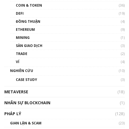
COIN & TOKEN
(36)
00:39:31
DEFI
(19)
Chìa khóa mở lối cơ hội trước các quĩ đầu tư |
ĐỒNG THUẬN
(4)
Phổ cập Blockchain
ETHEREUM
(9)
00:35:11
MINING
(1)
Talkshow 20: Biến động giá của tài sản truyền
SÀN GIAO DỊCH
(3)
thống & Crypto qua các cuộc chiến | Phổ cập
Blockchain
TRADE
(2)
01:34:46
VÍ
(4)
Talkshow 19: GameFi Việt Nam – Báo động
NGHIÊN CỨU
(10)
đỏ
CASE STUDY
(3)
01:24:45
METAVERSE
(18)
Talkshow18: Làn sóng tài năng Việt trở về từ
Silicon Valley - Sức bật mới cho Việt Nam
NHÂN SỰ BLOCKCHAIN
(1)
01:32:59
PHÁP LÝ
(128)
Talkshow17: Mùa đông Crypto – Chiếc khăn
GIAN LẬN & SCAM
gió ấm
(23)