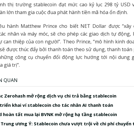
ảnh thị trường stablecoin đạt mức cao kỷ lục 298 tỷ USD 
àn lớn tham gia cuộc đua phát hành tiền mã hóa ổn định.
ều hành Matthew Prince cho biết NET Dollar được “xây
tác nhân và máy móc, sẽ cho phép các giao dịch tự động, 
 can thiệp của con người”. Theo Prince, “mô hình kinh do
 sẽ được thúc đẩy bởi thanh toán theo sử dụng, thanh toán 
 những công cụ chuyển đổi động lực hướng tới nội dung g
 giá trị”.
ÊN QUAN
ác Zerohash mở rộng dịch vụ chi trả bằng stablecoin
triển khai ví stablecoin cho tác nhân AI thanh toán
 hoàn tất mua lại BVNK mở rộng hạ tầng stablecoin
Trung ương Ý: Stablecoin chưa vượt trội về chi phí chuyển 