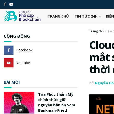
TRANG CHỦ
TIN TỨC 24H
KIẾ
Trang chủ
Tin 
CỘNG ĐỒNG
Clou
Facebook
mắt 
Youtube
thời 
BÀI MỚI
bởi
Nguyễn Ho
Tòa Phúc thẩm Mỹ
chính thức giữ
nguyên bản án Sam
Bankman-Fried