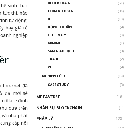
Nhân sự tương lại ngành
BLOCKCHAIN
(51)
hệ sinh thái,
Blockchain Việt Nam | Phổ
cập Blockchain
COIN & TOKEN
(36)
tức thì, bảo
00:43:47
DEFI
(19)
rình tự động,
y bay giá rẻ
ĐỒNG THUẬN
(4)
Blockchain đang được ứng
dụng ở Việt Nam như thể
 doanh nghiệp
ETHEREUM
(9)
nào?
MINING
(1)
00:39:31
SÀN GIAO DỊCH
(3)
Chìa khóa mở lối cơ hội
yền
TRADE
(2)
trước các quĩ đầu tư | Phổ
cập Blockchain
VÍ
(4)
00:35:11
NGHIÊN CỨU
(10)
Talkshow 20: Biến động
CASE STUDY
(3)
 Internet đã
giá của tài sản truyền
thống & Crypto qua các
i đại mới sẽ
METAVERSE
cuộc chiến | Phổ cập
(18)
oudflare định
Blockchain
NHÂN SỰ BLOCKCHAIN
(1)
thu dựa trên
01:34:46
 và nhà phát
PHÁP LÝ
(128)
Talkshow 19: GameFi Việt
 cung cấp nội
Nam – Báo động đỏ
GIAN LẬN & SCAM
(23)