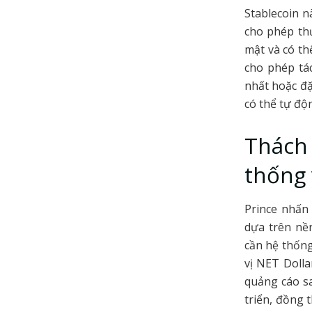
Stablecoin n
cho phép th
mật và có th
cho phép tá
nhất hoặc đặ
có thể tự độ
Thách 
thống 
Prince nhấn
dựa trên nề
cần hệ thống
vị NET Doll
quảng cáo s
triển, đồng 