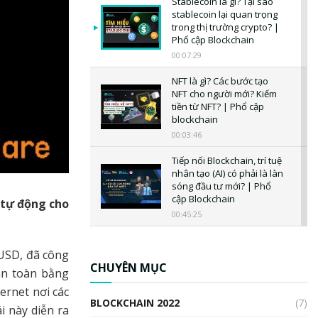
Stablecoin là gì? Tại sao
stablecoin lại quan trọng
trong thị trường crypto? |
Phổ cập Blockchain
00:07:29
NFT là gì? Các bước tạo
NFT cho người mới? Kiếm
tiền từ NFT? | Phổ cập
blockchain
00:03:46
Tiếp nối Blockchain, trí tuệ
nhân tạo (AI) có phải là làn
sóng đầu tư mới? | Phổ
cập Blockchain
 tự động cho
00:45:25
CBDC là gì? Tổng quan về
CBDC? Tại sao ngân hàng
 USD, đã công
trung ương lại quan trọng?
CHUYÊN MỤC
àn toàn bằng
| Phổ cập Blockchain
ernet nơi các
00:04:38
BLOCKCHAIN 2022
(7)
i này diễn ra