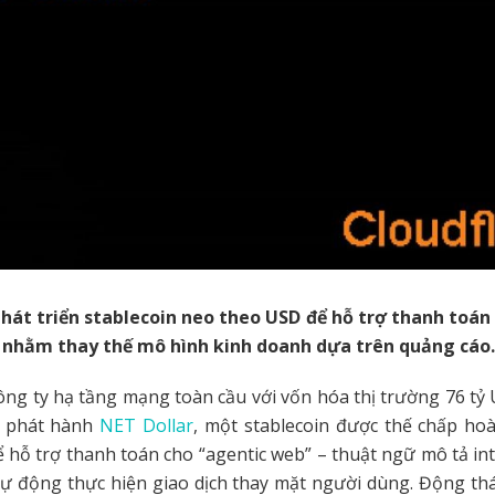
phát triển stablecoin neo theo USD để hỗ trợ thanh toán
, nhằm thay thế mô hình kinh doanh dựa trên quảng cáo.
công ty hạ tầng mạng toàn cầu với vốn hóa thị trường 76 tỷ
h phát hành
NET Dollar
, một stablecoin được thế chấp ho
hỗ trợ thanh toán cho “agentic web” – thuật ngữ mô tả int
tự động thực hiện giao dịch thay mặt người dùng. Động thá