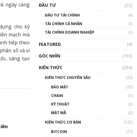
Triển vọng nào cho
và ngày càng
ĐẦU TƯ
(22)
Bitcoin. Thị trường liệu có
uptrend trong năm 2023? |
ĐẦU TƯ TÀI CHÍNH
(4)
Phổ cập Blockchain
TÀI CHÍNH CÁ NHÂN
(3)
00:02:14
 dựng cho kỷ
TÀI CHÍNH DOANH NGHIỆP
(3)
liền mạch mà
Nhìn lại năm 2022: Những
sự kiện ảnh hưởng đến hệ
anh tiếp theo
FEATURED
(4)
sinh thái tiền mã hoá |
phân số và vi
Phổ cập Blockchain
GÓC NHÌN
(193)
ốc, sáng tạo
00:15:29
KIẾN THỨC
(294)
Nhìn lại năm 2022: Những
nhân vật ảnh hưởng nhất
KIẾN THỨC CHUYÊN SÂU
(23)
hệ sinh thái tiền mã hoá |
Phổ cập Blockchain
BẢO MẬT
(15)
00:16:07
CHAIN
(1)
Talkshow 27: Ranh giới
KỸ THUẬT
(2)
giữa tầm ảnh hưởng và sự
MẬT MÃ
(2)
thao túng giá | Phổ cập
Blockchain
KIẾN THỨC CƠ BẢN
(125)
tiền
01:35:05
BITCOIN
(17)