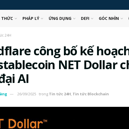
N THỨC
PHÁP LÝ
ỨNG DỤNG
DEFI
GÓC NHÌN
tức 24H
dflare công bố kế hoạch
stablecoin NET Dollar c
đại AI
àng
26/09/2025
trong
Tin tức 24H
,
Tin tức Blockchain