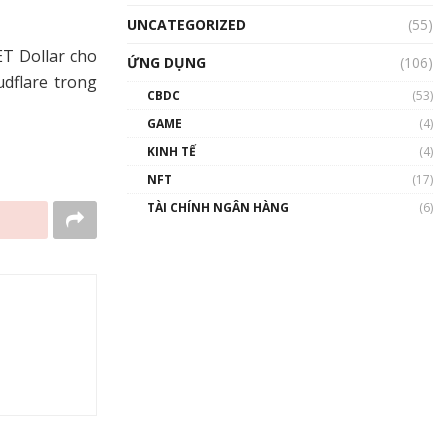
UNCATEGORIZED
(55)
T Dollar cho
ỨNG DỤNG
(106)
udflare trong
CBDC
(53)
GAME
(4)
KINH TẾ
(4)
NFT
(17)
TÀI CHÍNH NGÂN HÀNG
(6)