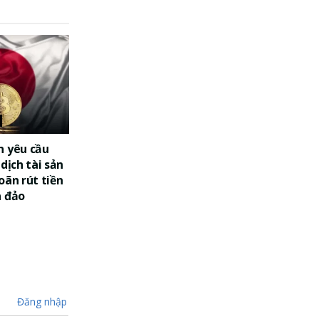
n yêu cầu
dịch tài sản
oãn rút tiền
a đảo
Đăng nhập