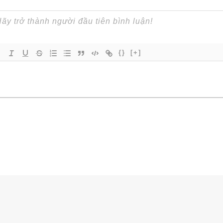
{}
[+]