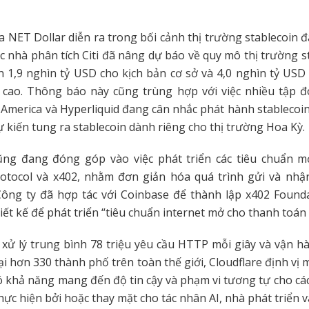
a NET Dollar diễn ra trong bối cảnh thị trường stablecoin
 nhà phân tích Citi đã nâng dự báo về quy mô thị trường s
 1,9 nghìn tỷ USD cho kịch bản cơ sở và 4,0 nghìn tỷ USD
 cao. Thông báo này cũng trùng hợp với việc nhiều tập đ
America và Hyperliquid đang cân nhắc phát hành stablecoin
ự kiến tung ra stablecoin dành riêng cho thị trường Hoa Kỳ.
cũng đang đóng góp vào việc phát triển các tiêu chuẩn 
otocol và x402, nhằm đơn giản hóa quá trình gửi và nhậ
Công ty đã hợp tác với Coinbase để thành lập x402 Found
iết kế để phát triển “tiêu chuẩn internet mở cho thanh toán 
 xử lý trung bình 78 triệu yêu cầu HTTP mỗi giây và vận h
tại hơn 330 thành phố trên toàn thế giới, Cloudflare định vị
ó khả năng mang đến độ tin cậy và phạm vi tương tự cho các 
hực hiện bởi hoặc thay mặt cho tác nhân AI, nhà phát triển 