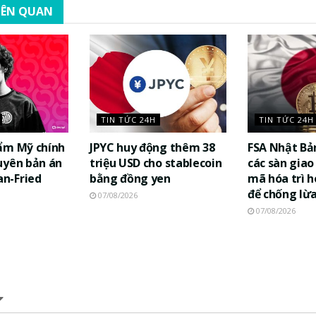
LIÊN QUAN
TIN TỨC 24H
TIN TỨC 24H
ẩm Mỹ chính
JPYC huy động thêm 38
FSA Nhật Bả
uyên bản án
triệu USD cho stablecoin
các sàn giao 
n-Fried
bằng đồng yen
mã hóa trì h
để chống lừ
07/08/2026
07/08/2026