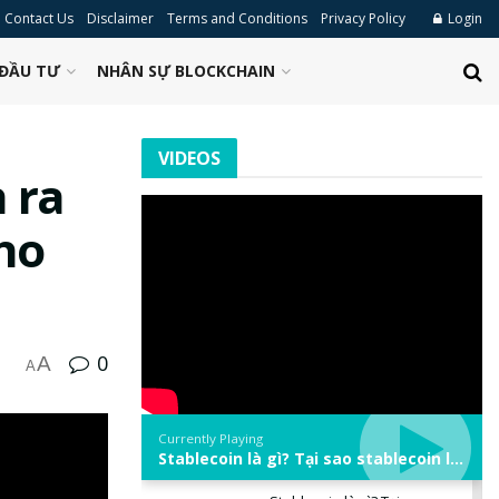
Contact Us
Disclaimer
Terms and Conditions
Privacy Policy
Login
ĐẦU TƯ
NHÂN SỰ BLOCKCHAIN
VIDEOS
 ra
ho
0
A
A
Currently Playing
Stablecoin là gì? Tại sao stablecoin lại quan trọng trong thị trường crypto? | Phổ cập Blockchain