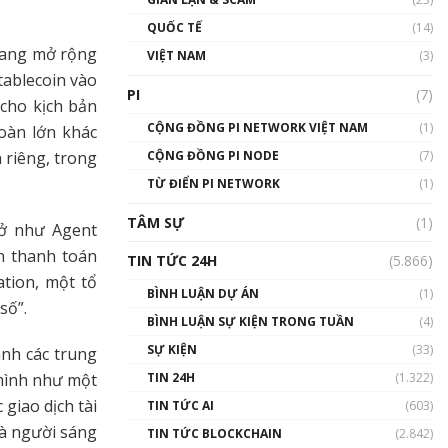
01:24:45
QUỐC TẾ
(14)
Talkshow18: Làn sóng tài
 đang mở rộng
VIỆT NAM
(3)
năng Việt trở về từ Silicon
tablecoin vào
Valley - Sức bật mới cho
PI
(7)
Việt Nam
 cho kịch bản
01:32:59
CỘNG ĐỒNG PI NETWORK VIỆT NAM
(1)
oàn lớn khác
CỘNG ĐỒNG PI NODE
(7)
 riêng, trong
Talkshow17: Mùa đông
TỪ ĐIỂN PI NETWORK
Crypto – Chiếc khăn gió ấm
(1)
01:40:40
TÂM SỰ
(1)
mở như Agent
Talkshow 16: Làn sóng số
n thanh toán
TIN TỨC 24H
(5.866)
tại Việt Nam và thế giới
ation, một tổ
01:49:30
BÌNH LUẬN DỰ ÁN
(1)
số”.
BÌNH LUẬN SỰ KIỆN TRONG TUẦN
(4)
Talkshow 14: MemeCoin –
Trò đùa tỷ đô
SỰ KIỆN
(33)
ành các trung
#phocapblockchain #PCB
TIN 24H
(1.322)
 mình như một
#meme
giao dịch tài
TIN TỨC AI
(603)
01:29:26
và người sáng
TIN TỨC BLOCKCHAIN
(2.842)