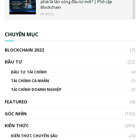
phải là làn sóng đầu tư mới? | Phổ cập
Blockchain
00:45:25
CBDC là gì? Tổng quan về CBDC? Tại sao
ngân hàng trung ương lại quan trọng? | Phổ
CHUYÊN MỤC
cập Blockchain
00:04:38
BLOCKCHAIN 2022
(7)
Triển vọng nào cho Bitcoin. Thị trường liệu có
uptrend trong năm 2023? | Phổ cập
ĐẦU TƯ
(22)
Blockchain
ĐẦU TƯ TÀI CHÍNH
(4)
00:02:14
TÀI CHÍNH CÁ NHÂN
(3)
Nhìn lại năm 2022: Những sự kiện ảnh hưởng
TÀI CHÍNH DOANH NGHIỆP
đến hệ sinh thái tiền mã hoá | Phổ cập
(3)
Blockchain
FEATURED
(4)
00:15:29
GÓC NHÌN
Nhìn lại năm 2022: Những nhân vật ảnh
(193)
hưởng nhất hệ sinh thái tiền mã hoá | Phổ
cập Blockchain
KIẾN THỨC
(294)
00:16:07
KIẾN THỨC CHUYÊN SÂU
(23)