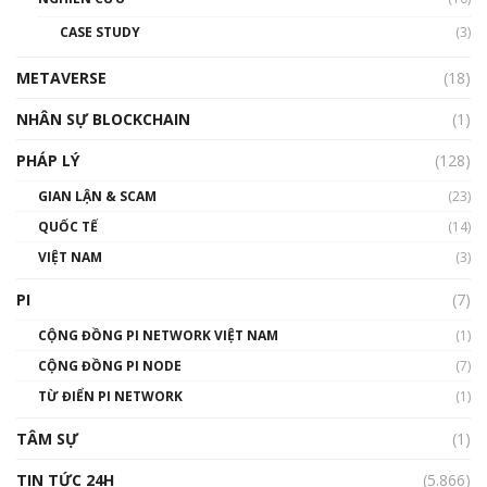
đỏ
CASE STUDY
(3)
01:24:45
METAVERSE
(18)
Talkshow18: Làn sóng tài năng Việt trở về từ
Silicon Valley - Sức bật mới cho Việt Nam
NHÂN SỰ BLOCKCHAIN
(1)
01:32:59
PHÁP LÝ
(128)
Talkshow17: Mùa đông Crypto – Chiếc khăn
GIAN LẬN & SCAM
gió ấm
(23)
01:40:40
QUỐC TẾ
(14)
VIỆT NAM
(3)
Talkshow 16: Làn sóng số tại Việt Nam và thế
giới
PI
(7)
01:49:30
CỘNG ĐỒNG PI NETWORK VIỆT NAM
(1)
Talkshow 14: MemeCoin – Trò đùa tỷ đô
CỘNG ĐỒNG PI NODE
(7)
#phocapblockchain #PCB #meme
TỪ ĐIỂN PI NETWORK
(1)
01:29:26
TÂM SỰ
(1)
TIN TỨC 24H
(5.866)