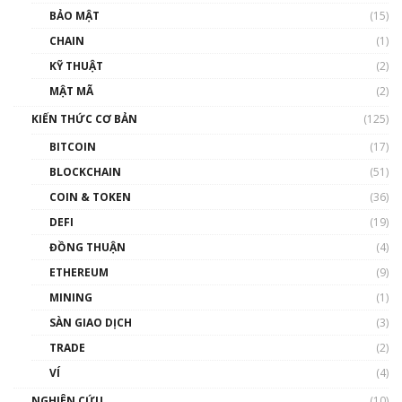
Talkshow 27: Ranh giới giữa tầm ảnh hưởng
BẢO MẬT
(15)
và sự thao túng giá | Phổ cập Blockchain
CHAIN
(1)
01:35:05
KỸ THUẬT
(2)
Nhân sự tương lại ngành Blockchain Việt
MẬT MÃ
(2)
Nam | Phổ cập Blockchain
KIẾN THỨC CƠ BẢN
(125)
00:43:47
BITCOIN
(17)
Blockchain đang được ứng dụng ở Việt Nam
BLOCKCHAIN
(51)
như thể nào?
COIN & TOKEN
(36)
00:39:31
DEFI
(19)
Chìa khóa mở lối cơ hội trước các quĩ đầu tư |
ĐỒNG THUẬN
(4)
Phổ cập Blockchain
ETHEREUM
(9)
00:35:11
MINING
(1)
Talkshow 20: Biến động giá của tài sản truyền
SÀN GIAO DỊCH
(3)
thống & Crypto qua các cuộc chiến | Phổ cập
Blockchain
TRADE
(2)
01:34:46
VÍ
(4)
Talkshow 19: GameFi Việt Nam – Báo động
NGHIÊN CỨU
(10)