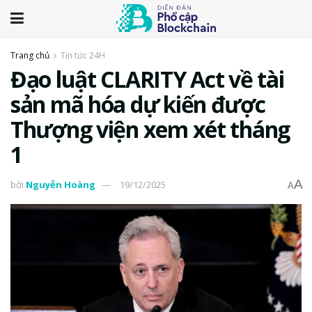
Trang chủ
Tin tức 24H
Đạo luật CLARITY Act về tài
sản mã hóa dự kiến được
Thượng viện xem xét tháng
1
A
bởi
Nguyễn Hoàng
19/12/2025
A