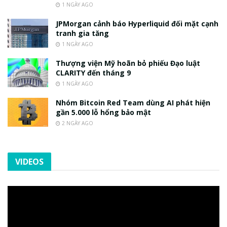
1 NGÀY AGO
JPMorgan cảnh báo Hyperliquid đối mặt cạnh
tranh gia tăng
1 NGÀY AGO
Thượng viện Mỹ hoãn bỏ phiếu Đạo luật
CLARITY đến tháng 9
1 NGÀY AGO
Nhóm Bitcoin Red Team dùng AI phát hiện
gần 5.000 lỗ hổng bảo mật
2 NGÀY AGO
VIDEOS