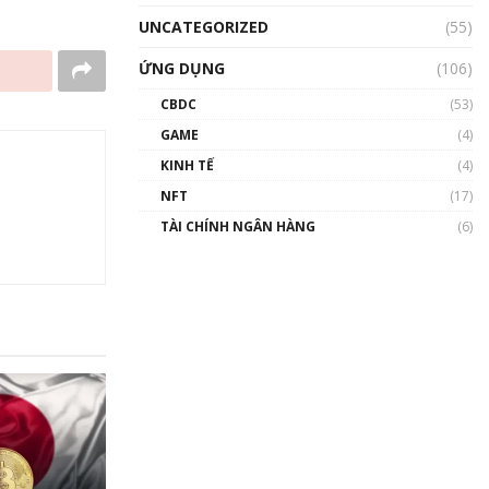
UNCATEGORIZED
(55)
ỨNG DỤNG
(106)
CBDC
(53)
GAME
(4)
KINH TẾ
(4)
NFT
(17)
TÀI CHÍNH NGÂN HÀNG
(6)