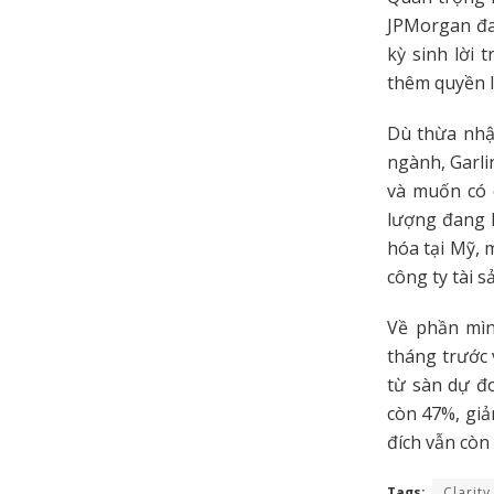
JPMorgan đa
kỳ sinh lời 
thêm quyền l
Dù thừa nhậ
ngành, Garl
và muốn có 
lượng đang k
hóa tại Mỹ, 
công ty tài 
Về phần mìn
tháng trước 
từ sàn dự đo
còn 47%, giả
đích vẫn còn
Tags:
Clarity