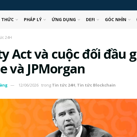
N THỨC
PHÁP LÝ
ỨNG DỤNG
DEFI
GÓC NHÌN
tức 24H
ty Act và cuộc đối đầu 
le và JPMorgan
àng
12/06/2026
trong
Tin tức 24H
,
Tin tức Blockchain