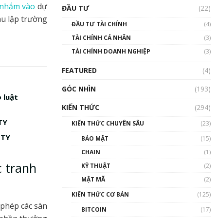
Triển vọng nào cho
nhắm vào
dự
ĐẦU TƯ
(22)
Bitcoin. Thị trường liệu có
au lập trường
uptrend trong năm 2023? |
ĐẦU TƯ TÀI CHÍNH
(4)
Phổ cập Blockchain
TÀI CHÍNH CÁ NHÂN
(3)
00:02:14
TÀI CHÍNH DOANH NGHIỆP
(3)
Nhìn lại năm 2022: Những
sự kiện ảnh hưởng đến hệ
FEATURED
(4)
sinh thái tiền mã hoá |
Phổ cập Blockchain
GÓC NHÌN
(193)
00:15:29
 luật
KIẾN THỨC
(294)
Nhìn lại năm 2022: Những
nhân vật ảnh hưởng nhất
TY
KIẾN THỨC CHUYÊN SÂU
(23)
hệ sinh thái tiền mã hoá |
Phổ cập Blockchain
ITY
BẢO MẬT
(15)
00:16:07
CHAIN
(1)
c tranh
Talkshow 27: Ranh giới
KỸ THUẬT
(2)
giữa tầm ảnh hưởng và sự
MẬT MÃ
(2)
thao túng giá | Phổ cập
Blockchain
KIẾN THỨC CƠ BẢN
(125)
01:35:05
 phép các sàn
BITCOIN
(17)