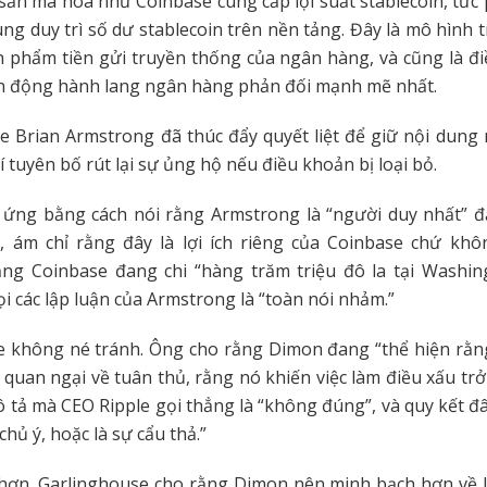
i sản mã hóa như Coinbase cung cấp lợi suất stablecoin, tứ
ng duy trì số dư stablecoin trên nền tảng. Đây là mô hình t
n phẩm tiền gửi truyền thống của ngân hàng, và cũng là 
n động hành lang ngân hàng phản đối mạnh mẽ nhất.
 Brian Armstrong đã thúc đẩy quyết liệt để giữ nội dung
í tuyên bố rút lại sự ủng hộ nếu điều khoản bị loại bỏ.
ứng bằng cách nói rằng Armstrong là “người duy nhất” đ
, ám chỉ rằng đây là lợi ích riêng của Coinbase chứ khô
ằng Coinbase đang chi “hàng trăm triệu đô la tại Washin
i các lập luận của Armstrong là “toàn nói nhảm.”
e không né tránh. Ông cho rằng Dimon đang “thể hiện rằng
 quan ngại về tuân thủ, rằng nó khiến việc làm điều xấu tr
 tả mà CEO Ripple gọi thẳng là “không đúng”, và quy kết đâ
chủ ý, hoặc là sự cẩu thả.”
hơn, Garlinghouse cho rằng Dimon nên minh bạch hơn về lý