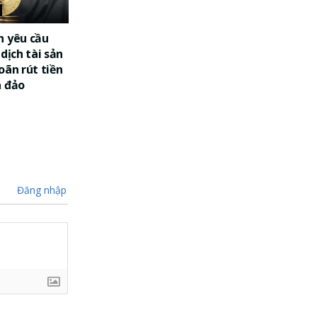
n yêu cầu
dịch tài sản
oãn rút tiền
a đảo
Đăng nhập