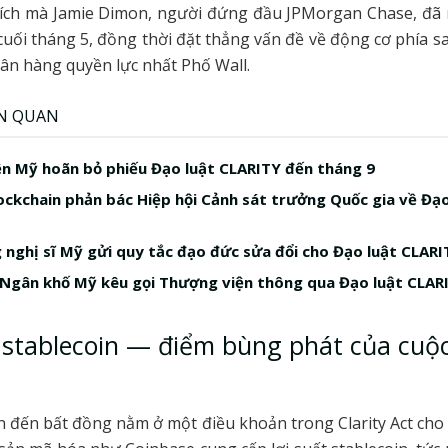
 trích mà Jamie Dimon, người đứng đầu JPMorgan Chase, đã
 cuối tháng 5, đồng thời đặt thẳng vấn đề về động cơ phía s
gân hàng quyền lực nhất Phố Wall.
ÊN QUAN
n Mỹ hoãn bỏ phiếu Đạo luật CLARITY đến tháng 9
lockchain phản bác Hiệp hội Cảnh sát trưởng Quốc gia về Đạo
 nghị sĩ Mỹ gửi quy tắc đạo đức sửa đổi cho Đạo luật CLARI
Ngân khố Mỹ kêu gọi Thượng viện thông qua Đạo luật CLAR
t stablecoin — điểm bùng phát của cuộ
 đến bất đồng nằm ở một điều khoản trong Clarity Act cho