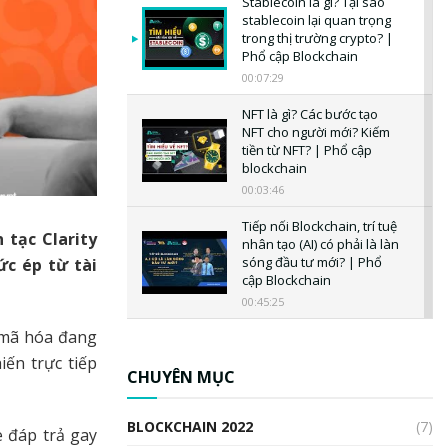
Stablecoin là gì? Tại sao
stablecoin lại quan trọng
trong thị trường crypto? |
Phổ cập Blockchain
00:07:29
NFT là gì? Các bước tạo
NFT cho người mới? Kiếm
tiền từ NFT? | Phổ cập
blockchain
00:03:46
Tiếp nối Blockchain, trí tuệ
 tạc Clarity
nhân tạo (AI) có phải là làn
sóng đầu tư mới? | Phổ
ức ép từ tài
cập Blockchain
00:45:25
n mã hóa đang
CBDC là gì? Tổng quan về
CBDC? Tại sao ngân hàng
ến trực tiếp
trung ương lại quan trọng?
CHUYÊN MỤC
| Phổ cập Blockchain
00:04:38
BLOCKCHAIN 2022
(7)
e đáp trả gay