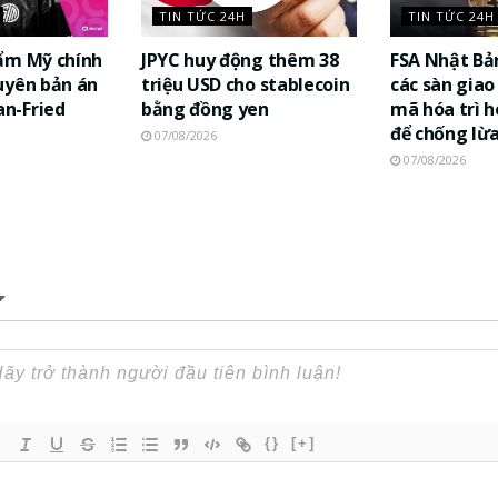
TIN TỨC 24H
TIN TỨC 24H
ẩm Mỹ chính
JPYC huy động thêm 38
FSA Nhật Bả
uyên bản án
triệu USD cho stablecoin
các sàn giao 
n-Fried
bằng đồng yen
mã hóa trì h
để chống lừ
07/08/2026
07/08/2026
{}
[+]