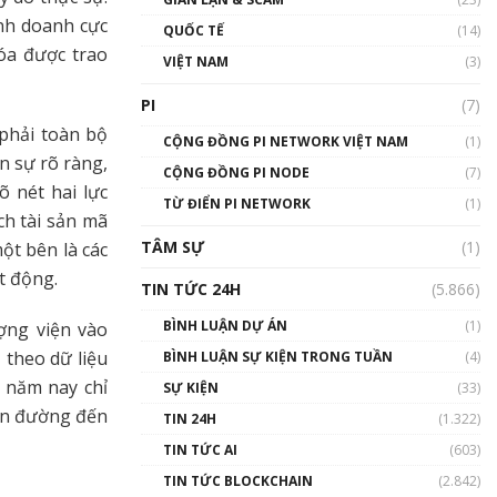
01:24:45
nh doanh cực
QUỐC TẾ
(14)
hóa được trao
Talkshow18: Làn sóng tài
VIỆT NAM
(3)
năng Việt trở về từ Silicon
Valley - Sức bật mới cho
PI
(7)
Việt Nam
phải toàn bộ
01:32:59
CỘNG ĐỒNG PI NETWORK VIỆT NAM
(1)
 sự rõ ràng,
CỘNG ĐỒNG PI NODE
(7)
Talkshow17: Mùa đông
 nét hai lực
TỪ ĐIỂN PI NETWORK
Crypto – Chiếc khăn gió ấm
(1)
ch tài sản mã
01:40:40
TÂM SỰ
(1)
ột bên là các
t động.
Talkshow 16: Làn sóng số
TIN TỨC 24H
(5.866)
tại Việt Nam và thế giới
01:49:30
BÌNH LUẬN DỰ ÁN
(1)
ợng viện vào
 theo dữ liệu
BÌNH LUẬN SỰ KIỆN TRONG TUẦN
(4)
Talkshow 14: MemeCoin –
g năm nay chỉ
Trò đùa tỷ đô
SỰ KIỆN
(33)
#phocapblockchain #PCB
con đường đến
TIN 24H
(1.322)
#meme
TIN TỨC AI
(603)
01:29:26
TIN TỨC BLOCKCHAIN
(2.842)