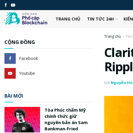
TRANG CHỦ
TIN TỨC 24H
KIẾ
Trang chủ
Tin 
CỘNG ĐỒNG
Clari
Facebook
Ripp
Youtube
bởi
Nguyễn Ho
BÀI MỚI
Tòa Phúc thẩm Mỹ
chính thức giữ
nguyên bản án Sam
Bankman-Fried