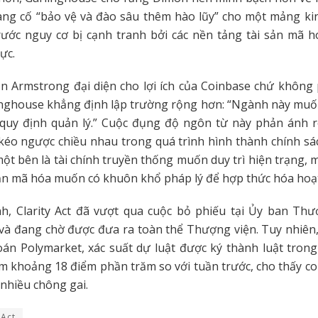
ng cố “bảo vệ và đào sâu thêm hào lũy” cho một mảng ki
trước nguy cơ bị cạnh tranh bởi các nền tảng tài sản mã 
ực.
n Armstrong đại diện cho lợi ích của Coinbase chứ không 
inghouse khẳng định lập trường rộng hơn: “Ngành này muốn
quy định quản lý.” Cuộc đụng độ ngôn từ này phản ánh rõ
éo ngược chiều nhau trong quá trình hình thành chính sá
một bên là tài chính truyền thống muốn duy trì hiện trạng, m
sản mã hóa muốn có khuôn khổ pháp lý để hợp thức hóa hoạ
h, Clarity Act đã vượt qua cuộc bỏ phiếu tại Ủy ban Thư
và đang chờ được đưa ra toàn thể Thượng viện. Tuy nhiên,
án Polymarket, xác suất dự luật được ký thành luật tron
m khoảng 18 điểm phần trăm so với tuần trước, cho thấy 
 nhiều chông gai.
 Act