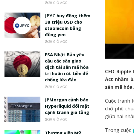
20 GIỜ AGO
JPYC huy động thêm
38 triệu USD cho
stablecoin bằng
đồng yen
20 GIỜ AGO
FSA Nhật Bản yêu
cầu các sàn giao
dịch tài sản mã hóa
CEO Ripple 
trì hoãn rút tiền để
Act nhằm bả
chống lừa đảo
sản mã hóa.
20 GIỜ AGO
JPMorgan cảnh báo
Cuộc tranh l
Hyperliquid đối mặt
chờ phê chu
cạnh tranh gia tăng
giữa hai nhâ
20 GIỜ AGO
Trong cuộc
Thượng viện Mỹ