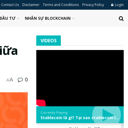
Contact Us
Disclaimer
Terms and Conditions
Privacy Policy
Login
ĐẦU TƯ
NHÂN SỰ BLOCKCHAIN
VIDEOS
giữa
0
A
A
Currently Playing
Stablecoin là gì? Tại sao stablecoin lại quan trọng trong thị trường crypto? | Phổ cập Blockchain