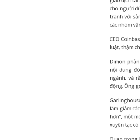
giao dịch tà
cho người dù
tranh với sả
các nhóm vậ
CEO Coinbase
luật, thậm ch
Dimon phản 
nội dung đó
ngành, và r
động. Ông gọ
Garlinghous
làm giảm các
hơn”, một mô
xuyên tạc có 
Quan trọng 