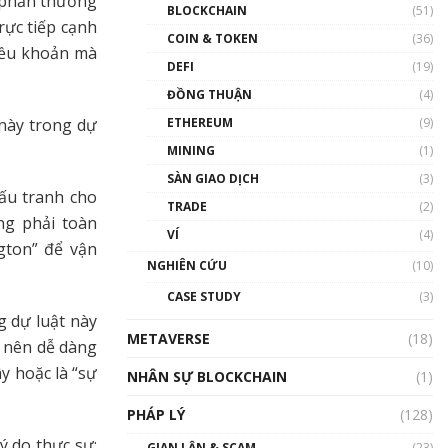
c phần thưởng
Nhân sự tương lại ngành
BLOCKCHAIN
(51)
Blockchain Việt Nam | Phổ
rực tiếp cạnh
cập Blockchain
COIN & TOKEN
(36)
điều khoản mà
00:43:47
DEFI
(19)
ĐỒNG THUẬN
(4)
Blockchain đang được ứng
dụng ở Việt Nam như thể
ETHEREUM
(9)
 này trong dự
nào?
MINING
(1)
00:39:31
SÀN GIAO DỊCH
(3)
Chìa khóa mở lối cơ hội
ấu tranh cho
TRADE
(2)
trước các quĩ đầu tư | Phổ
ng phải toàn
cập Blockchain
VÍ
(4)
gton” để vận
00:35:11
NGHIÊN CỨU
(10)
Talkshow 20: Biến động
CASE STUDY
(3)
giá của tài sản truyền
 dự luật này
thống & Crypto qua các
METAVERSE
cuộc chiến | Phổ cập
(18)
ở nên dễ dàng
Blockchain
y hoặc là “sự
NHÂN SỰ BLOCKCHAIN
(1)
01:34:46
PHÁP LÝ
(128)
Talkshow 19: GameFi Việt
Nam – Báo động đỏ
 do thực sự:
GIAN LẬN & SCAM
(23)