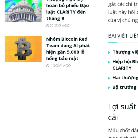
gắt các chỉ
hoãn bỏ phiếu Đạo
luật CLARITY đến
luật này hồi
tháng 9
của vị chủ n
20 GIỜ AGO
BÀI VIẾT LI
Nhóm Bitcoin Red
Team dùng AI phát
hiện gần 5.000 lỗ
Thượng việ
hổng bảo mật
Hiệp hội B
1 NGÀY AGO
CLARITY
Hai thượng
Bộ trưởng 
Lợi suấ
cãi
Mấu chốt dẫn