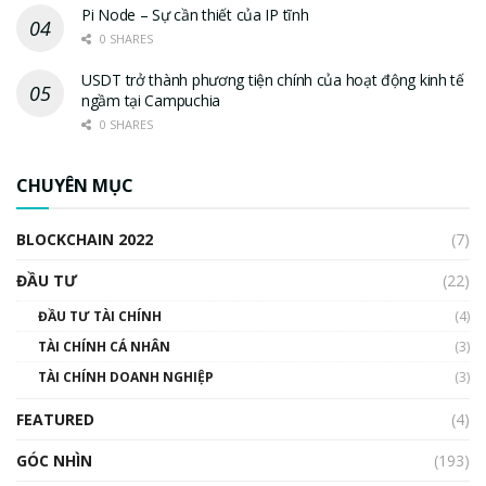
Pi Node – Sự cần thiết của IP tĩnh
0 SHARES
USDT trở thành phương tiện chính của hoạt động kinh tế
ngầm tại Campuchia
0 SHARES
CHUYÊN MỤC
BLOCKCHAIN 2022
(7)
ĐẦU TƯ
(22)
ĐẦU TƯ TÀI CHÍNH
(4)
TÀI CHÍNH CÁ NHÂN
(3)
TÀI CHÍNH DOANH NGHIỆP
(3)
FEATURED
(4)
GÓC NHÌN
(193)