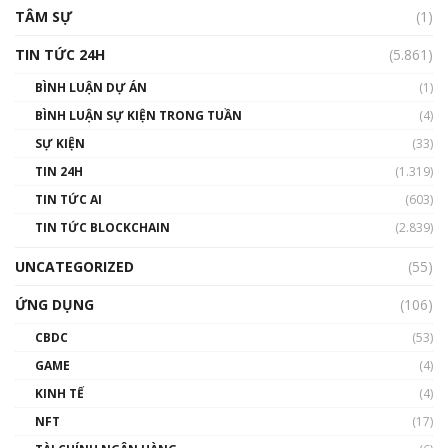
TÂM SỰ
(1)
TIN TỨC 24H
(5.861)
BÌNH LUẬN DỰ ÁN
(1)
BÌNH LUẬN SỰ KIỆN TRONG TUẦN
(4)
SỰ KIỆN
(33)
TIN 24H
(1.319)
TIN TỨC AI
(603)
TIN TỨC BLOCKCHAIN
(2.839)
UNCATEGORIZED
(55)
ỨNG DỤNG
(106)
CBDC
(53)
GAME
(4)
KINH TẾ
(4)
NFT
(17)