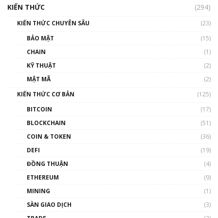
KIẾN THỨC
(294)
KIẾN THỨC CHUYÊN SÂU
(23)
BẢO MẬT
(15)
CHAIN
(1)
KỸ THUẬT
(2)
MẬT MÃ
(2)
KIẾN THỨC CƠ BẢN
(125)
BITCOIN
(17)
BLOCKCHAIN
(51)
COIN & TOKEN
(36)
DEFI
(19)
ĐỒNG THUẬN
(4)
ETHEREUM
(9)
MINING
(1)
SÀN GIAO DỊCH
(3)