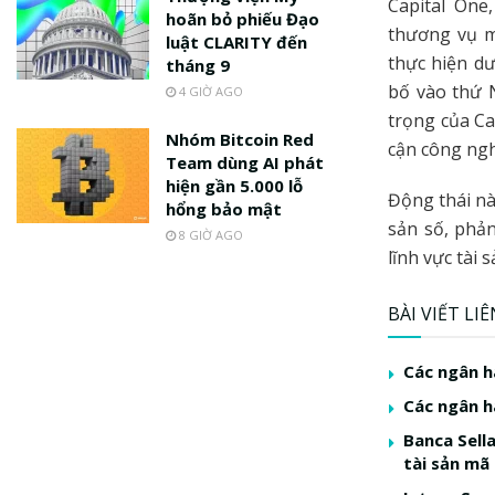
Capital One
hoãn bỏ phiếu Đạo
thương vụ mu
luật CLARITY đến
thực hiện dư
tháng 9
bố vào thứ 
4 GIỜ AGO
trọng của Ca
Nhóm Bitcoin Red
cận công ngh
Team dùng AI phát
hiện gần 5.000 lỗ
Động thái nà
hổng bảo mật
sản số, phản
8 GIỜ AGO
lĩnh vực tài 
BÀI VIẾT LI
Các ngân h
Các ngân h
Banca Sell
tài sản mã