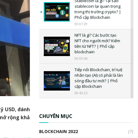
Stablecoin là gì? Tại sao
stablecoin lại quan trọng
trong thị trường crypto? |
Phổ cập Blockchain
00:07:29
NFT là gì? Các bước tạo
NFT cho người mới? Kiếm
tiền từ NFT? | Phổ cập
blockchain
00:03:46
Tiếp nối Blockchain, trí tuệ
nhân tạo (AI) có phải là làn
sóng đầu tư mới? | Phổ
cập Blockchain
00:45:25
CBDC là gì? Tổng quan về
tỷ USD, đánh
CBDC? Tại sao ngân hàng
trung ương lại quan trọng?
CHUYÊN MỤC
 mở rộng khả
| Phổ cập Blockchain
00:04:38
BLOCKCHAIN 2022
(7)