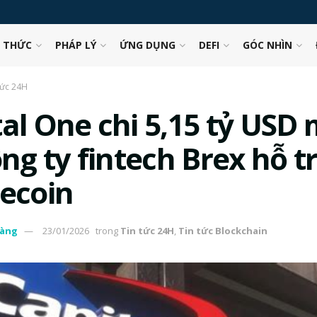
N THỨC
PHÁP LÝ
ỨNG DỤNG
DEFI
GÓC NHÌN
tức 24H
tal One chi 5,15 tỷ USD
ông ty fintech Brex hỗ t
lecoin
àng
23/01/2026
trong
Tin tức 24H
,
Tin tức Blockchain