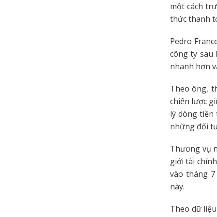
một cách trự
thức thanh t
Pedro France
công ty sau 
nhanh hơn và
Theo ông, th
chiến lược g
lý dòng tiền
những đối t
Thương vụ nà
giới tài chí
vào tháng 7
này.
Theo dữ liệu