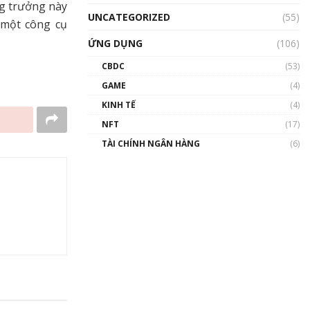
ng trưởng này
UNCATEGORIZED
(55)
 một công cụ
ỨNG DỤNG
(106)
CBDC
(53)
GAME
(4)
KINH TẾ
(4)
NFT
(17)
TÀI CHÍNH NGÂN HÀNG
(6)