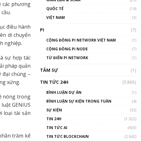
về các phương
01:24:45
QUỐC TẾ
(14)
 cầu.
Talkshow18: Làn sóng tài
VIỆT NAM
(3)
năng Việt trở về từ Silicon
tục điều hành
Valley - Sức bật mới cho
PI
(7)
Việt Nam
bên di chuyển
01:32:59
CỘNG ĐỒNG PI NETWORK VIỆT NAM
(1)
nh nghiệp.
CỘNG ĐỒNG PI NODE
(7)
Talkshow17: Mùa đông
là sự hợp tác
TỪ ĐIỂN PI NETWORK
Crypto – Chiếc khăn gió ấm
(1)
iải pháp quản
01:40:40
TÂM SỰ
(1)
ỹ đại chúng –
Talkshow 16: Làn sóng số
ng xứng.
TIN TỨC 24H
(5.866)
tại Việt Nam và thế giới
01:49:30
BÌNH LUẬN DỰ ÁN
(1)
đề nóng trong
BÌNH LUẬN SỰ KIỆN TRONG TUẦN
(4)
Talkshow 14: MemeCoin –
o luật GENIUS
Trò đùa tỷ đô
SỰ KIỆN
(33)
loại tài sản
#phocapblockchain #PCB
TIN 24H
(1.322)
#meme
TIN TỨC AI
(603)
01:29:26
 phần trăm kể
TIN TỨC BLOCKCHAIN
(2.842)