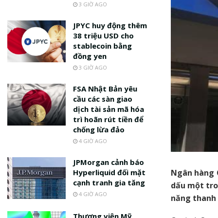
3 GIỜ AGO
JPYC huy động thêm
38 triệu USD cho
stablecoin bằng
đồng yen
3 GIỜ AGO
FSA Nhật Bản yêu
cầu các sàn giao
dịch tài sản mã hóa
trì hoãn rút tiền để
chống lừa đảo
4 GIỜ AGO
JPMorgan cảnh báo
Ngân hàng C
Hyperliquid đối mặt
cạnh tranh gia tăng
dấu một tro
4 GIỜ AGO
năng thanh 
Thượng viện Mỹ