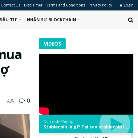
Contact Us
Disclaimer
Terms and Conditions
Privacy Policy
Login
ĐẦU TƯ
NHÂN SỰ BLOCKCHAIN
VIDEOS
 mua
rợ
0
A
A
Currently Playing
Stablecoin là gì? Tại sao stablecoin lại quan trọng trong thị trường crypto? | Phổ cập Blockchain