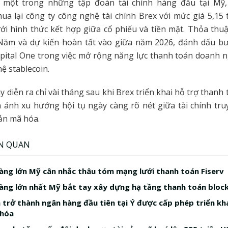
, một trong những tập đoàn tài chính hàng đầu tại Mỹ
a lại công ty công nghệ tài chính Brex với mức giá 5,15
ới hình thức kết hợp giữa cổ phiếu và tiền mặt. Thỏa th
Năm và dự kiến hoàn tất vào giữa năm 2026, đánh dấu bư
pital One trong việc mở rộng năng lực thanh toán doanh n
ệ stablecoin.
y diễn ra chỉ vài tháng sau khi Brex triển khai hỗ trợ thanh 
 ánh xu hướng hội tụ ngày càng rõ nét giữa tài chính tr
sản mã hóa.
ÊN QUAN
àng lớn Mỹ cân nhắc thâu tóm mạng lưới thanh toán Fiserv
àng lớn nhất Mỹ bắt tay xây dựng hạ tầng thanh toán bloc
a trở thành ngân hàng đầu tiên tại Ý được cấp phép triển kha
 hóa