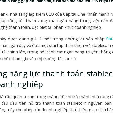
paolo tăng gấp đôi danh mục tài sản mã hoá lên 235 triệu 
bank, nhà sáng lập kiêm CEO của Capital One, nhấn mạnh 
 giúp tăng tốc tham vọng của ngân hàng trong việc dẫn đ
hệ thanh toán, đặc biệt tại phân khúc doanh nghiệp.
này được đánh giá là một trong những vụ sáp nhập
fin
năm gần đây và đưa một startup thân thiện với stablecoin
 tài chính lớn, trong bối cảnh các ngân hàng truyền thống 
 thức tham gia vào thị trường tài sản số.
g năng lực thanh toán stablec
oanh nghiệp
dấu ấn quan trọng trong tháng 10 khi trở thành nhà cung 
 cầu đầu tiên hỗ trợ thanh toán stablecoin nguyên bản,
ng này cho phép các doanh nghiệp thực hiện giao dịch bằ