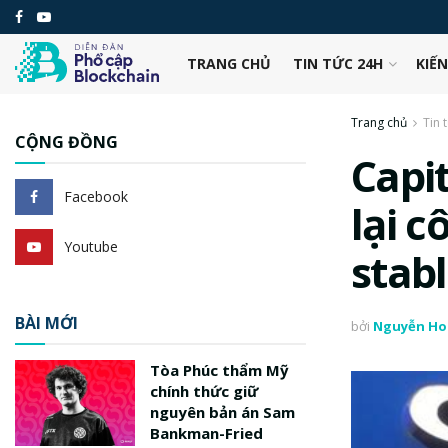
TRANG CHỦ
TIN TỨC 24H
KIẾ
Trang chủ
Tin 
CỘNG ĐỒNG
Capi
Facebook
lại c
Youtube
stab
BÀI MỚI
bởi
Nguyễn Ho
Tòa Phúc thẩm Mỹ
chính thức giữ
nguyên bản án Sam
Bankman-Fried