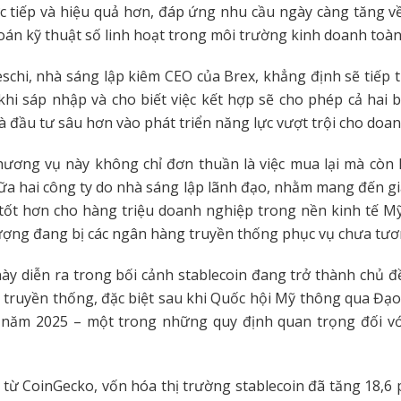
c tiếp và hiệu quả hơn, đáp ứng nhu cầu ngày càng tăng 
oán kỹ thuật số linh hoạt trong môi trường kinh doanh toàn
schi, nhà sáng lập kiêm CEO của Brex, khẳng định sẽ tiếp 
khi sáp nhập và cho biết việc kết hợp sẽ cho phép cả hai 
 đầu tư sâu hơn vào phát triển năng lực vượt trội cho doa
ương vụ này không chỉ đơn thuần là việc mua lại mà còn 
iữa hai công ty do nhà sáng lập lãnh đạo, nhằm mang đến g
 tốt hơn cho hàng triệu doanh nghiệp trong nền kinh tế M
ượng đang bị các ngân hàng truyền thống phục vụ chưa tươ
y diễn ra trong bối cảnh stablecoin đang trở thành chủ 
nh truyền thống, đặc biệt sau khi Quốc hội Mỹ thông qua Đạ
 năm 2025 – một trong những quy định quan trọng đối với 
 từ CoinGecko, vốn hóa thị trường stablecoin đã tăng 18,6