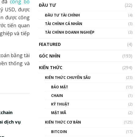
Triển vọng nào cho
, đã
công bố
ĐẦU TƯ
(22)
Bitcoin. Thị trường liệu có
 tỷ USD, được
uptrend trong năm 2023? |
ĐẦU TƯ TÀI CHÍNH
(4)
uận được công
Phổ cập Blockchain
TÀI CHÍNH CÁ NHÂN
(3)
00:02:14
ớc tiến quan
TÀI CHÍNH DOANH NGHIỆP
(3)
ghiệp và tiếp
Nhìn lại năm 2022: Những
sự kiện ảnh hưởng đến hệ
FEATURED
(4)
sinh thái tiền mã hoá |
Phổ cập Blockchain
toán bằng tài
GÓC NHÌN
(193)
00:15:29
uyền thống và
KIẾN THỨC
(294)
Nhìn lại năm 2022: Những
nhân vật ảnh hưởng nhất
KIẾN THỨC CHUYÊN SÂU
(23)
hệ sinh thái tiền mã hoá |
Phổ cập Blockchain
BẢO MẬT
(15)
00:16:07
CHAIN
(1)
Talkshow 27: Ranh giới
KỸ THUẬT
(2)
giữa tầm ảnh hưởng và sự
kchain
MẬT MÃ
(2)
thao túng giá | Phổ cập
Blockchain
i dịch vụ
KIẾN THỨC CƠ BẢN
(125)
01:35:05
BITCOIN
(17)