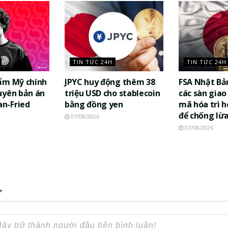
TIN TỨC 24H
TIN TỨC 24H
ẩm Mỹ chính
JPYC huy động thêm 38
FSA Nhật Bả
uyên bản án
triệu USD cho stablecoin
các sàn giao 
n-Fried
bằng đồng yen
mã hóa trì h
để chống lừ
07/08/2026
07/08/2026