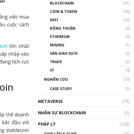
USD
Nhân sự tương lại ngành
BLOCKCHAIN
(51)
Blockchain Việt Nam | Phổ
cập Blockchain
COIN & TOKEN
(36)
rằng việc mua
00:43:47
DEFI
(19)
ầu cuộc cách
ĐỒNG THUẬN
(4)
Blockchain đang được ứng
dụng ở Việt Nam như thể
ETHEREUM
(9)
nào?
MINING
(1)
tech
lớn nhất
00:39:31
 sáp nhập vào
SÀN GIAO DỊCH
(3)
Chìa khóa mở lối cơ hội
đang tích cực
TRADE
(2)
trước các quĩ đầu tư | Phổ
cập Blockchain
VÍ
(4)
00:35:11
NGHIÊN CỨU
(10)
oin
Talkshow 20: Biến động
CASE STUDY
(3)
giá của tài sản truyền
thống & Crypto qua các
METAVERSE
cuộc chiến | Phổ cập
(18)
Blockchain
NHÂN SỰ BLOCKCHAIN
(1)
01:34:46
cấp thẻ doanh
 bắt đầu với
PHÁP LÝ
(128)
Talkshow 19: GameFi Việt
ng stablecoin
Nam – Báo động đỏ
GIAN LẬN & SCAM
(23)