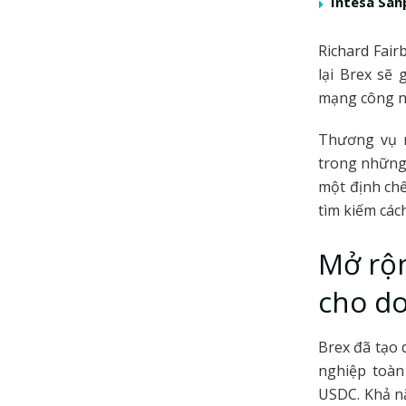
Intesa San
Richard Fair
lại Brex sẽ
mạng công ng
Thương vụ 
trong những 
một định chế
tìm kiếm cách
Mở rộn
cho d
Brex đã tạo 
nghiệp toàn
USDC. Khả nă