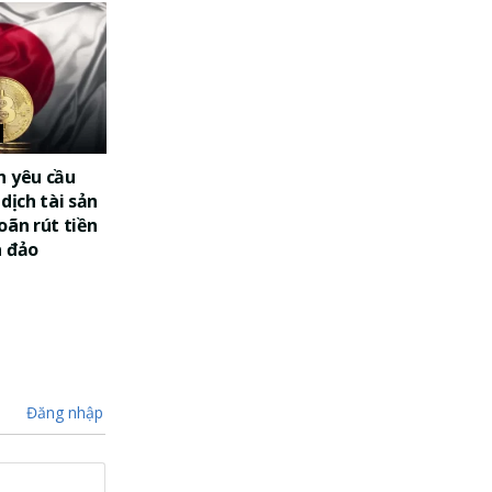
n yêu cầu
dịch tài sản
oãn rút tiền
a đảo
Đăng nhập