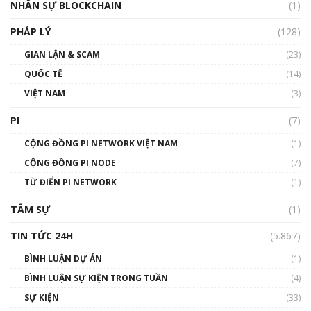
NHÂN SỰ BLOCKCHAIN
(1)
01:32:59
PHÁP LÝ
(128)
Talkshow17: Mùa đông Crypto – Chiếc khăn
GIAN LẬN & SCAM
gió ấm
(23)
01:40:40
QUỐC TẾ
(14)
VIỆT NAM
(3)
Talkshow 16: Làn sóng số tại Việt Nam và thế
giới
PI
(7)
01:49:30
CỘNG ĐỒNG PI NETWORK VIỆT NAM
(1)
Talkshow 14: MemeCoin – Trò đùa tỷ đô
CỘNG ĐỒNG PI NODE
(7)
#phocapblockchain #PCB #meme
TỪ ĐIỂN PI NETWORK
(1)
01:29:26
TÂM SỰ
(1)
TIN TỨC 24H
(5.867)
BÌNH LUẬN DỰ ÁN
(1)
BÌNH LUẬN SỰ KIỆN TRONG TUẦN
(4)
SỰ KIỆN
(33)