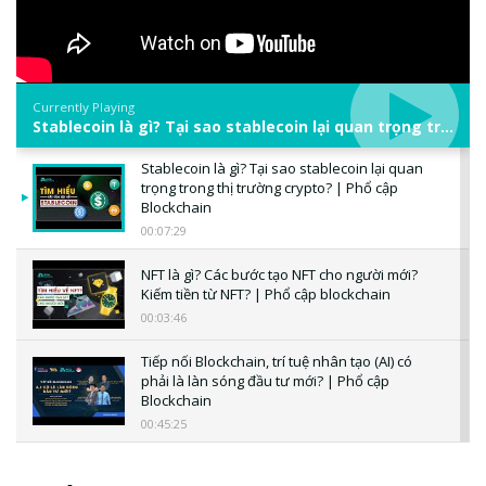
Currently Playing
Stablecoin là gì? Tại sao stablecoin lại quan trọng trong thị trường crypto? | Phổ cập Blockchain
Stablecoin là gì? Tại sao stablecoin lại quan
trọng trong thị trường crypto? | Phổ cập
Blockchain
00:07:29
NFT là gì? Các bước tạo NFT cho người mới?
Kiếm tiền từ NFT? | Phổ cập blockchain
00:03:46
Tiếp nối Blockchain, trí tuệ nhân tạo (AI) có
phải là làn sóng đầu tư mới? | Phổ cập
Blockchain
00:45:25
CBDC là gì? Tổng quan về CBDC? Tại sao
ngân hàng trung ương lại quan trọng? | Phổ