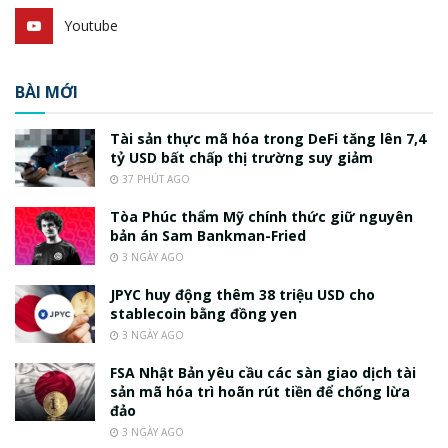
Youtube
BÀI MỚI
Tài sản thực mã hóa trong DeFi tăng lên 7,4
tỷ USD bất chấp thị trường suy giảm
37 PHÚT AGO
Tòa Phúc thẩm Mỹ chính thức giữ nguyên
bản án Sam Bankman-Fried
3 NGÀY AGO
JPYC huy động thêm 38 triệu USD cho
stablecoin bằng đồng yen
3 NGÀY AGO
FSA Nhật Bản yêu cầu các sàn giao dịch tài
sản mã hóa trì hoãn rút tiền để chống lừa
đảo
3 NGÀY AGO