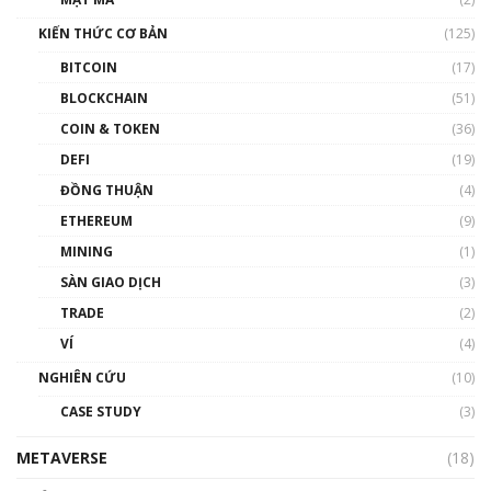
Nam | Phổ cập Blockchain
KIẾN THỨC CƠ BẢN
(125)
00:43:47
BITCOIN
(17)
Blockchain đang được ứng dụng ở Việt Nam
BLOCKCHAIN
(51)
như thể nào?
COIN & TOKEN
(36)
00:39:31
DEFI
(19)
Chìa khóa mở lối cơ hội trước các quĩ đầu tư |
ĐỒNG THUẬN
(4)
Phổ cập Blockchain
ETHEREUM
(9)
00:35:11
MINING
(1)
Talkshow 20: Biến động giá của tài sản truyền
SÀN GIAO DỊCH
(3)
thống & Crypto qua các cuộc chiến | Phổ cập
Blockchain
TRADE
(2)
01:34:46
VÍ
(4)
Talkshow 19: GameFi Việt Nam – Báo động
NGHIÊN CỨU
(10)
đỏ
CASE STUDY
(3)
01:24:45
METAVERSE
(18)
Talkshow18: Làn sóng tài năng Việt trở về từ
Silicon Valley - Sức bật mới cho Việt Nam