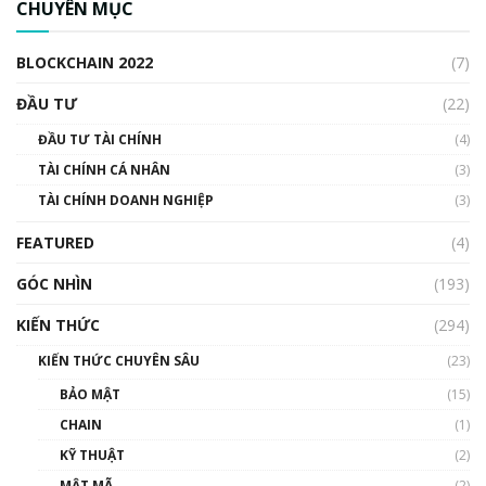
CHUYÊN MỤC
cập Blockchain
00:04:38
BLOCKCHAIN 2022
(7)
Triển vọng nào cho Bitcoin. Thị trường liệu có
uptrend trong năm 2023? | Phổ cập
ĐẦU TƯ
(22)
Blockchain
ĐẦU TƯ TÀI CHÍNH
(4)
00:02:14
TÀI CHÍNH CÁ NHÂN
(3)
Nhìn lại năm 2022: Những sự kiện ảnh hưởng
TÀI CHÍNH DOANH NGHIỆP
đến hệ sinh thái tiền mã hoá | Phổ cập
(3)
Blockchain
FEATURED
(4)
00:15:29
GÓC NHÌN
Nhìn lại năm 2022: Những nhân vật ảnh
(193)
hưởng nhất hệ sinh thái tiền mã hoá | Phổ
cập Blockchain
KIẾN THỨC
(294)
00:16:07
KIẾN THỨC CHUYÊN SÂU
(23)
Talkshow 27: Ranh giới giữa tầm ảnh hưởng
BẢO MẬT
(15)
và sự thao túng giá | Phổ cập Blockchain
CHAIN
(1)
01:35:05
KỸ THUẬT
(2)
Nhân sự tương lại ngành Blockchain Việt
MẬT MÃ
(2)