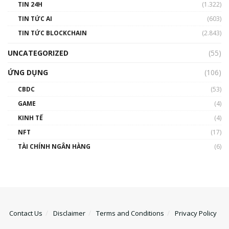
TIN 24H
(1.322)
TIN TỨC AI
(603)
TIN TỨC BLOCKCHAIN
(2.843)
UNCATEGORIZED
(55)
ỨNG DỤNG
(106)
CBDC
(53)
GAME
(4)
KINH TẾ
(4)
NFT
(17)
TÀI CHÍNH NGÂN HÀNG
(6)
Contact Us
Disclaimer
Terms and Conditions
Privacy Policy