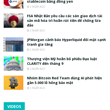
stablecoin bằng đồng yen
2 NGÀY AGO
FSA Nhật Bản yêu cầu các sàn giao dịch tài
sản mã hóa trì hoãn rút tiền để chống lừa
đảo
2 NGÀY AGO
JPMorgan cảnh báo Hyperliquid đối mặt cạnh
tranh gia tăng
2 NGÀY AGO
Thượng viện Mỹ hoãn bỏ phiếu Đạo luật
CLARITY đến tháng 9
2 NGÀY AGO
Nhóm Bitcoin Red Team dùng AI phát hiện
gần 5.000 lỗ hổng bảo mật
2 NGÀY AGO
VIDEOS