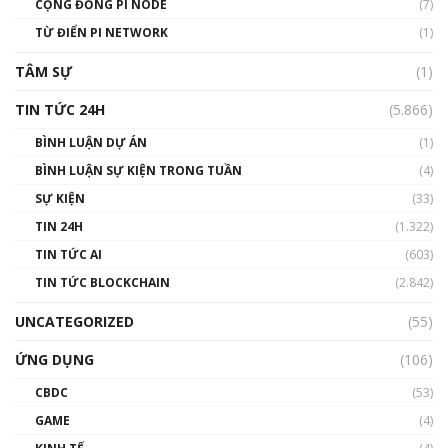
CỘNG ĐỒNG PI NODE
(7)
#phocapblockchain #PCB #meme
TỪ ĐIỂN PI NETWORK
(1)
01:29:26
TÂM SỰ
(1)
TIN TỨC 24H
(5.866)
BÌNH LUẬN DỰ ÁN
(1)
BÌNH LUẬN SỰ KIỆN TRONG TUẦN
(4)
SỰ KIỆN
(33)
TIN 24H
(1.322)
TIN TỨC AI
(603)
TIN TỨC BLOCKCHAIN
(2.842)
UNCATEGORIZED
(55)
ỨNG DỤNG
(106)
CBDC
(53)
GAME
(4)