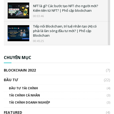
NFT là gì? Các bước tạo NFT cho người mới?
Kiếm tiền từ NFT? | Phổ cập blockchain
00:03:46
Tiếp nối Blockchain, trí tuệ nhân tạo (AI) có
phải là làn sóng đầu tư mới? | Phổ cập
Blockchain
00:45:25
CBDC là gì? Tổng quan về CBDC? Tại sao
ngân hàng trung ương lại quan trọng? | Phổ
CHUYÊN MỤC
cập Blockchain
00:04:38
BLOCKCHAIN 2022
(7)
Triển vọng nào cho Bitcoin. Thị trường liệu có
uptrend trong năm 2023? | Phổ cập
ĐẦU TƯ
(22)
Blockchain
ĐẦU TƯ TÀI CHÍNH
(4)
00:02:14
TÀI CHÍNH CÁ NHÂN
(3)
Nhìn lại năm 2022: Những sự kiện ảnh hưởng
TÀI CHÍNH DOANH NGHIỆP
đến hệ sinh thái tiền mã hoá | Phổ cập
(3)
Blockchain
FEATURED
(4)
00:15:29