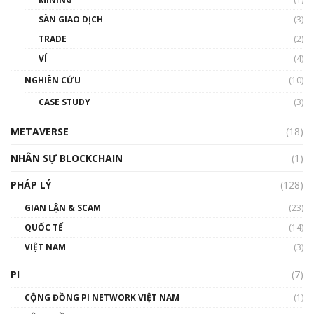
Talkshow 20: Biến động giá của tài sản truyền
SÀN GIAO DỊCH
(3)
thống & Crypto qua các cuộc chiến | Phổ cập
Blockchain
TRADE
(2)
01:34:46
VÍ
(4)
Talkshow 19: GameFi Việt Nam – Báo động
NGHIÊN CỨU
(10)
đỏ
CASE STUDY
(3)
01:24:45
METAVERSE
(18)
Talkshow18: Làn sóng tài năng Việt trở về từ
Silicon Valley - Sức bật mới cho Việt Nam
NHÂN SỰ BLOCKCHAIN
(1)
01:32:59
PHÁP LÝ
(128)
Talkshow17: Mùa đông Crypto – Chiếc khăn
GIAN LẬN & SCAM
gió ấm
(23)
01:40:40
QUỐC TẾ
(14)
VIỆT NAM
(3)
Talkshow 16: Làn sóng số tại Việt Nam và thế
giới
PI
(7)
01:49:30
CỘNG ĐỒNG PI NETWORK VIỆT NAM
(1)
Talkshow 14: MemeCoin – Trò đùa tỷ đô