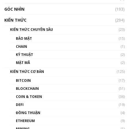
GÓC NHÌN
Nhìn lại năm 2022: Những nhân vật ảnh
(193)
hưởng nhất hệ sinh thái tiền mã hoá | Phổ
cập Blockchain
KIẾN THỨC
(294)
00:16:07
KIẾN THỨC CHUYÊN SÂU
(23)
Talkshow 27: Ranh giới giữa tầm ảnh hưởng
BẢO MẬT
(15)
và sự thao túng giá | Phổ cập Blockchain
CHAIN
(1)
01:35:05
KỸ THUẬT
(2)
Nhân sự tương lại ngành Blockchain Việt
MẬT MÃ
(2)
Nam | Phổ cập Blockchain
KIẾN THỨC CƠ BẢN
(125)
00:43:47
BITCOIN
(17)
Blockchain đang được ứng dụng ở Việt Nam
BLOCKCHAIN
(51)
như thể nào?
COIN & TOKEN
(36)
00:39:31
DEFI
(19)
Chìa khóa mở lối cơ hội trước các quĩ đầu tư |
ĐỒNG THUẬN
(4)
Phổ cập Blockchain
ETHEREUM
(9)
00:35:11
MINING
(1)