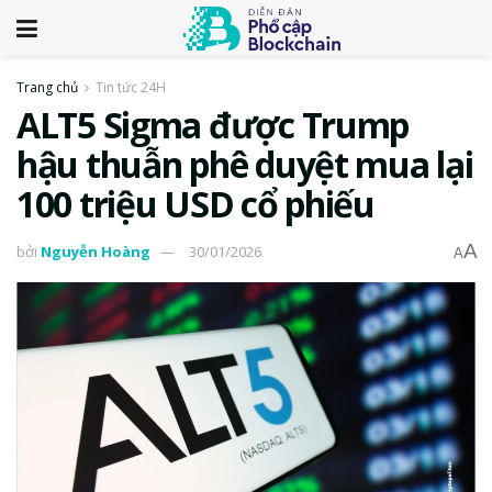
Trang chủ
Tin tức 24H
ALT5 Sigma được Trump
hậu thuẫn phê duyệt mua lại
100 triệu USD cổ phiếu
A
bởi
Nguyễn Hoàng
30/01/2026
A