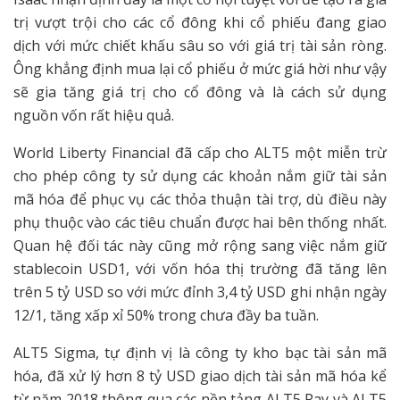
trị vượt trội cho các cổ đông khi cổ phiếu đang giao
dịch với mức chiết khấu sâu so với giá trị tài sản ròng.
Ông khẳng định mua lại cổ phiếu ở mức giá hời như vậy
sẽ gia tăng giá trị cho cổ đông và là cách sử dụng
nguồn vốn rất hiệu quả.
World Liberty Financial đã cấp cho ALT5 một miễn trừ
cho phép công ty sử dụng các khoản nắm giữ tài sản
mã hóa để phục vụ các thỏa thuận tài trợ, dù điều này
phụ thuộc vào các tiêu chuẩn được hai bên thống nhất.
Quan hệ đối tác này cũng mở rộng sang việc nắm giữ
stablecoin USD1, với vốn hóa thị trường đã tăng lên
trên 5 tỷ USD so với mức đỉnh 3,4 tỷ USD ghi nhận ngày
12/1, tăng xấp xỉ 50% trong chưa đầy ba tuần.
ALT5 Sigma, tự định vị là công ty kho bạc tài sản mã
hóa, đã xử lý hơn 8 tỷ USD giao dịch tài sản mã hóa kể
từ năm 2018 thông qua các nền tảng ALT5 Pay và ALT5