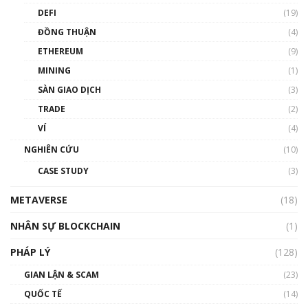
DEFI
(19)
Chìa khóa mở lối cơ hội trước các quĩ đầu tư |
ĐỒNG THUẬN
(4)
Phổ cập Blockchain
ETHEREUM
(9)
00:35:11
MINING
(1)
Talkshow 20: Biến động giá của tài sản truyền
SÀN GIAO DỊCH
(3)
thống & Crypto qua các cuộc chiến | Phổ cập
Blockchain
TRADE
(2)
01:34:46
VÍ
(4)
Talkshow 19: GameFi Việt Nam – Báo động
NGHIÊN CỨU
(10)
đỏ
CASE STUDY
(3)
01:24:45
METAVERSE
(18)
Talkshow18: Làn sóng tài năng Việt trở về từ
Silicon Valley - Sức bật mới cho Việt Nam
NHÂN SỰ BLOCKCHAIN
(1)
01:32:59
PHÁP LÝ
(128)
Talkshow17: Mùa đông Crypto – Chiếc khăn
GIAN LẬN & SCAM
gió ấm
(23)
01:40:40
QUỐC TẾ
(14)