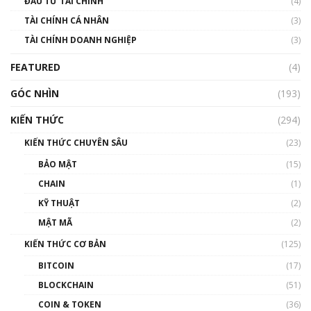
ĐẦU TƯ TÀI CHÍNH
(4)
00:02:14
TÀI CHÍNH CÁ NHÂN
(3)
Nhìn lại năm 2022: Những sự kiện ảnh hưởng
TÀI CHÍNH DOANH NGHIỆP
đến hệ sinh thái tiền mã hoá | Phổ cập
(3)
Blockchain
FEATURED
(4)
00:15:29
GÓC NHÌN
Nhìn lại năm 2022: Những nhân vật ảnh
(193)
hưởng nhất hệ sinh thái tiền mã hoá | Phổ
cập Blockchain
KIẾN THỨC
(294)
00:16:07
KIẾN THỨC CHUYÊN SÂU
(23)
Talkshow 27: Ranh giới giữa tầm ảnh hưởng
BẢO MẬT
(15)
và sự thao túng giá | Phổ cập Blockchain
CHAIN
(1)
01:35:05
KỸ THUẬT
(2)
Nhân sự tương lại ngành Blockchain Việt
MẬT MÃ
(2)
Nam | Phổ cập Blockchain
KIẾN THỨC CƠ BẢN
(125)
00:43:47
BITCOIN
(17)
Blockchain đang được ứng dụng ở Việt Nam
BLOCKCHAIN
(51)
như thể nào?
COIN & TOKEN
(36)
00:39:31