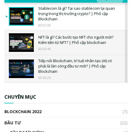
Stablecoin là gì? Tại sao stablecoin lại quan
trọng trong thị trường crypto? | Phổ cập
Blockchain
00:07:29
NFT là gì? Các bước tạo NFT cho người mới?
Kiếm tiền từ NFT? | Phổ cập blockchain
00:03:46
Tiếp nối Blockchain, trí tuệ nhân tạo (AI) có
phải là làn sóng đầu tư mới? | Phổ cập
Blockchain
00:45:25
CBDC là gì? Tổng quan về CBDC? Tại sao
ngân hàng trung ương lại quan trọng? | Phổ
CHUYÊN MỤC
cập Blockchain
00:04:38
BLOCKCHAIN 2022
(7)
Triển vọng nào cho Bitcoin. Thị trường liệu có
uptrend trong năm 2023? | Phổ cập
ĐẦU TƯ
(22)
Blockchain