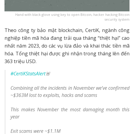
Hand with black glove using key to open Bitcoin, hacker hacking Bitcoin
security system
Theo công ty bảo mật blockchain, CertiK, ngành công
nghiệp tiền mã hóa đang trải qua ​​tháng “thiệt hại” cao
nhất năm 2023, do các vụ lừa đảo và khai thác tiền mã
hóa. Tổng thiệt hại được ghi nhận trong tháng lên đến
363 triệu USD.
#CertiKStatsAlert
🚨
Combining all the incidents in November we’ve confirmed
~$363M lost to exploits, hacks and scams
This makes November the most damaging month this
year
Exit scams were ~$1.1M