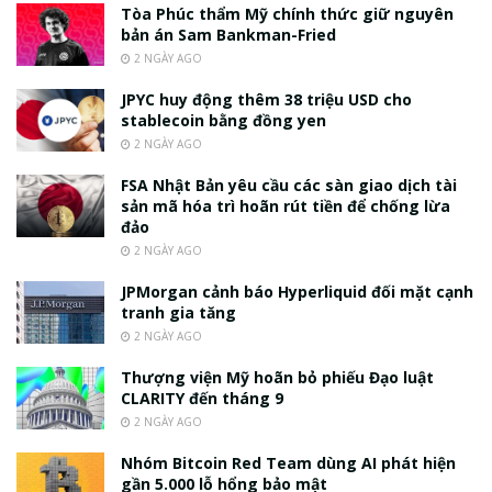
Tòa Phúc thẩm Mỹ chính thức giữ nguyên
bản án Sam Bankman-Fried
2 NGÀY AGO
JPYC huy động thêm 38 triệu USD cho
stablecoin bằng đồng yen
2 NGÀY AGO
FSA Nhật Bản yêu cầu các sàn giao dịch tài
sản mã hóa trì hoãn rút tiền để chống lừa
đảo
2 NGÀY AGO
JPMorgan cảnh báo Hyperliquid đối mặt cạnh
tranh gia tăng
2 NGÀY AGO
Thượng viện Mỹ hoãn bỏ phiếu Đạo luật
CLARITY đến tháng 9
2 NGÀY AGO
Nhóm Bitcoin Red Team dùng AI phát hiện
gần 5.000 lỗ hổng bảo mật