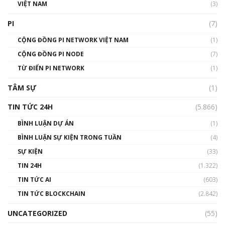
VIỆT NAM
(3)
Talkshow 16: Làn sóng số tại Việt Nam và thế
giới
PI
(7)
01:49:30
CỘNG ĐỒNG PI NETWORK VIỆT NAM
(1)
Talkshow 14: MemeCoin – Trò đùa tỷ đô
CỘNG ĐỒNG PI NODE
(7)
#phocapblockchain #PCB #meme
TỪ ĐIỂN PI NETWORK
(1)
01:29:26
TÂM SỰ
(1)
TIN TỨC 24H
(5.866)
BÌNH LUẬN DỰ ÁN
(1)
BÌNH LUẬN SỰ KIỆN TRONG TUẦN
(4)
SỰ KIỆN
(33)
TIN 24H
(1.322)
TIN TỨC AI
(603)
TIN TỨC BLOCKCHAIN
(2.842)
UNCATEGORIZED
(55)