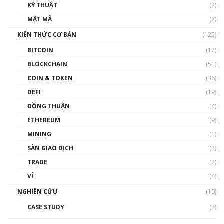
KỸ THUẬT
(2)
Nhân sự tương lại ngành Blockchain Việt
MẬT MÃ
(2)
Nam | Phổ cập Blockchain
KIẾN THỨC CƠ BẢN
(125)
00:43:47
BITCOIN
(17)
Blockchain đang được ứng dụng ở Việt Nam
BLOCKCHAIN
(51)
như thể nào?
COIN & TOKEN
(36)
00:39:31
DEFI
(19)
Chìa khóa mở lối cơ hội trước các quĩ đầu tư |
ĐỒNG THUẬN
(4)
Phổ cập Blockchain
ETHEREUM
(9)
00:35:11
MINING
(1)
Talkshow 20: Biến động giá của tài sản truyền
SÀN GIAO DỊCH
(3)
thống & Crypto qua các cuộc chiến | Phổ cập
Blockchain
TRADE
(2)
01:34:46
VÍ
(4)
Talkshow 19: GameFi Việt Nam – Báo động
NGHIÊN CỨU
(10)
đỏ
CASE STUDY
(3)
01:24:45