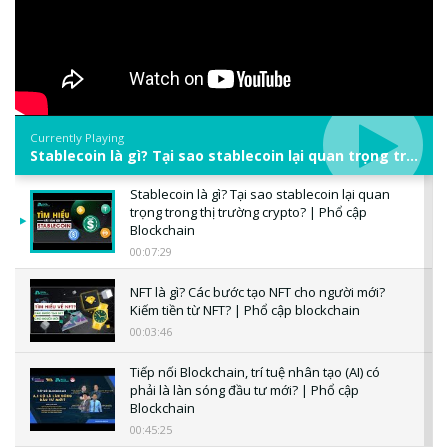
Currently Playing
Stablecoin là gì? Tại sao stablecoin lại quan trọng trong thị trường crypto? | Phổ cập Blockchain
Stablecoin là gì? Tại sao stablecoin lại quan
trọng trong thị trường crypto? | Phổ cập
Blockchain
00:07:29
NFT là gì? Các bước tạo NFT cho người mới?
Kiếm tiền từ NFT? | Phổ cập blockchain
00:03:46
Tiếp nối Blockchain, trí tuệ nhân tạo (AI) có
phải là làn sóng đầu tư mới? | Phổ cập
Blockchain
00:45:25