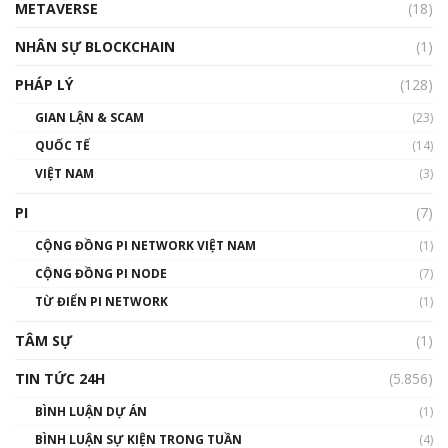
METAVERSE
(18)
Talkshow18: Làn sóng tài năng Việt trở về từ
Silicon Valley - Sức bật mới cho Việt Nam
NHÂN SỰ BLOCKCHAIN
(1)
01:32:59
PHÁP LÝ
(128)
Talkshow17: Mùa đông Crypto – Chiếc khăn
GIAN LẬN & SCAM
gió ấm
(23)
01:40:40
QUỐC TẾ
(14)
VIỆT NAM
(3)
Talkshow 16: Làn sóng số tại Việt Nam và thế
giới
PI
(7)
01:49:30
CỘNG ĐỒNG PI NETWORK VIỆT NAM
(1)
Talkshow 14: MemeCoin – Trò đùa tỷ đô
CỘNG ĐỒNG PI NODE
(7)
#phocapblockchain #PCB #meme
TỪ ĐIỂN PI NETWORK
(1)
01:29:26
TÂM SỰ
(1)
TIN TỨC 24H
(5.856)
BÌNH LUẬN DỰ ÁN
(1)
BÌNH LUẬN SỰ KIỆN TRONG TUẦN
(4)