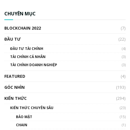
CBDC là gì? Tổng quan về CBDC? Tại sao
ngân hàng trung ương lại quan trọng? | Phổ
CHUYÊN MỤC
cập Blockchain
00:04:38
BLOCKCHAIN 2022
(7)
Triển vọng nào cho Bitcoin. Thị trường liệu có
uptrend trong năm 2023? | Phổ cập
ĐẦU TƯ
(22)
Blockchain
ĐẦU TƯ TÀI CHÍNH
(4)
00:02:14
TÀI CHÍNH CÁ NHÂN
(3)
Nhìn lại năm 2022: Những sự kiện ảnh hưởng
TÀI CHÍNH DOANH NGHIỆP
đến hệ sinh thái tiền mã hoá | Phổ cập
(3)
Blockchain
FEATURED
(4)
00:15:29
GÓC NHÌN
Nhìn lại năm 2022: Những nhân vật ảnh
(193)
hưởng nhất hệ sinh thái tiền mã hoá | Phổ
cập Blockchain
KIẾN THỨC
(294)
00:16:07
KIẾN THỨC CHUYÊN SÂU
(23)
Talkshow 27: Ranh giới giữa tầm ảnh hưởng
BẢO MẬT
(15)
và sự thao túng giá | Phổ cập Blockchain
CHAIN
(1)
01:35:05