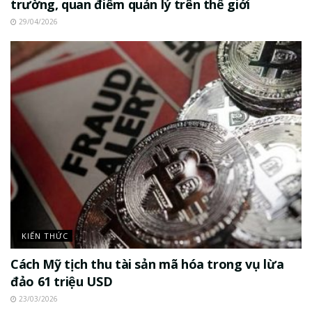
trường, quan điểm quản lý trên thế giới
29/04/2026
KIẾN THỨC
Cách Mỹ tịch thu tài sản mã hóa trong vụ lừa
đảo 61 triệu USD
23/03/2026