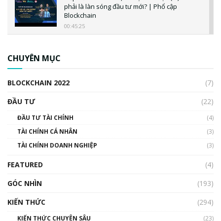
phải là làn sóng đầu tư mới? | Phổ cập
Blockchain
00:45:25
CBDC là gì? Tổng quan về CBDC? Tại sao
ngân hàng trung ương lại quan trọng? | Phổ
CHUYÊN MỤC
cập Blockchain
00:04:38
BLOCKCHAIN 2022
(7)
Triển vọng nào cho Bitcoin. Thị trường liệu có
uptrend trong năm 2023? | Phổ cập
ĐẦU TƯ
(22)
Blockchain
ĐẦU TƯ TÀI CHÍNH
(4)
00:02:14
TÀI CHÍNH CÁ NHÂN
(3)
Nhìn lại năm 2022: Những sự kiện ảnh hưởng
TÀI CHÍNH DOANH NGHIỆP
đến hệ sinh thái tiền mã hoá | Phổ cập
(3)
Blockchain
FEATURED
(4)
00:15:29
GÓC NHÌN
Nhìn lại năm 2022: Những nhân vật ảnh
(193)
hưởng nhất hệ sinh thái tiền mã hoá | Phổ
cập Blockchain
KIẾN THỨC
(294)
00:16:07
KIẾN THỨC CHUYÊN SÂU
(23)