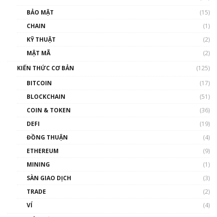
Talkshow 27: Ranh giới giữa tầm ảnh hưởng
BẢO MẬT
(15)
và sự thao túng giá | Phổ cập Blockchain
CHAIN
(1)
01:35:05
KỸ THUẬT
(2)
Nhân sự tương lại ngành Blockchain Việt
MẬT MÃ
(2)
Nam | Phổ cập Blockchain
KIẾN THỨC CƠ BẢN
(125)
00:43:47
BITCOIN
(17)
Blockchain đang được ứng dụng ở Việt Nam
BLOCKCHAIN
(51)
như thể nào?
COIN & TOKEN
(36)
00:39:31
DEFI
(19)
Chìa khóa mở lối cơ hội trước các quĩ đầu tư |
ĐỒNG THUẬN
(4)
Phổ cập Blockchain
ETHEREUM
(9)
00:35:11
MINING
(1)
Talkshow 20: Biến động giá của tài sản truyền
SÀN GIAO DỊCH
(3)
thống & Crypto qua các cuộc chiến | Phổ cập
Blockchain
TRADE
(2)
01:34:46
VÍ
(4)