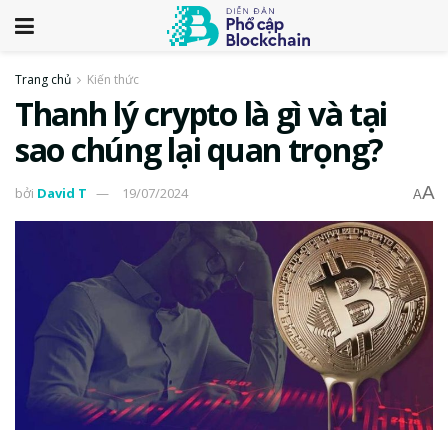
Trang chủ
Kiến thức
Thanh lý crypto là gì và tại
sao chúng lại quan trọng?
A
bởi
David T
19/07/2024
A