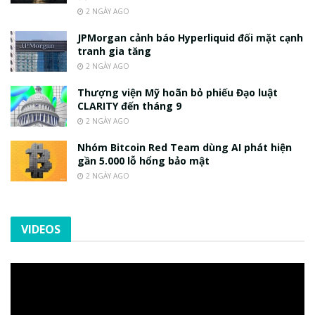
2 NGÀY AGO
JPMorgan cảnh báo Hyperliquid đối mặt cạnh
tranh gia tăng
2 NGÀY AGO
Thượng viện Mỹ hoãn bỏ phiếu Đạo luật
CLARITY đến tháng 9
2 NGÀY AGO
Nhóm Bitcoin Red Team dùng AI phát hiện
gần 5.000 lỗ hổng bảo mật
2 NGÀY AGO
VIDEOS